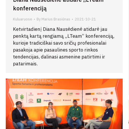
konferenciją
Kuluaruose
By
Marius Brasiūnas
2021-10-21
Ketvirtadienį Diana Nausėdienė atidarė jau
penktą kartą rengiamą „LTeam“ konferenciją,
kurioje tradiciškai savo sričių profesionalai
pasakoja apie pasaulines sporto rinkos
tendencijas, dalinasi asmenine patirtimi ir
patarimais.