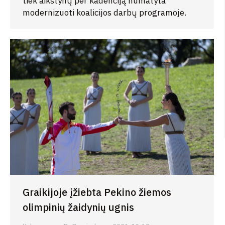
tiek aikštynų per kadenciją numatyta
modernizuoti koalicijos darbų programoje.
Graikijoje įžiebta Pekino žiemos
olimpinių žaidynių ugnis