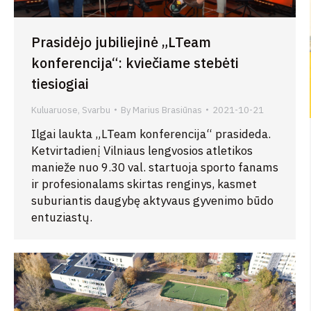
Prasidėjo jubiliejinė „LTeam
konferencija“: kviečiame stebėti
tiesiogiai
Kuluaruose
,
Svarbu
By
Marius Brasiūnas
2021-10-21
Ilgai laukta „LTeam konferencija“ prasideda.
Ketvirtadienį Vilniaus lengvosios atletikos
manieže nuo 9.30 val. startuoja sporto fanams
ir profesionalams skirtas renginys, kasmet
suburiantis daugybę aktyvaus gyvenimo būdo
entuziastų.