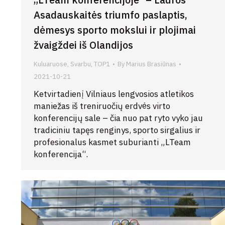
Asadauskaitės triumfo paslaptis,
dėmesys sporto mokslui ir plojimai
žvaigždei iš Olandijos
Kuluaruose
,
Svarbu
,
TOP1
By
Marius Brasiūnas
2021-10-21
Ketvirtadienį Vilniaus lengvosios atletikos
maniežas iš treniruočių erdvės virto
konferencijų sale – čia nuo pat ryto vyko jau
tradiciniu tapęs renginys, sporto sirgalius ir
profesionalus kasmet suburianti „LTeam
konferencija“.