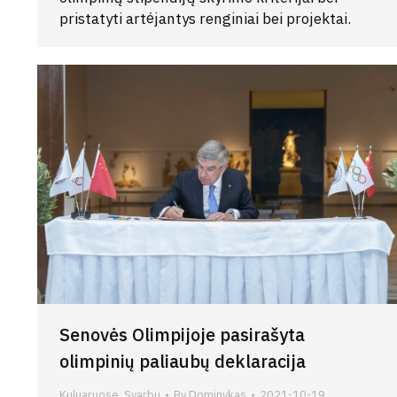
pristatyti artėjantys renginiai bei projektai.
Senovės Olimpijoje pasirašyta
olimpinių paliaubų deklaracija
Kuluaruose
,
Svarbu
By
Dominykas
2021-10-19