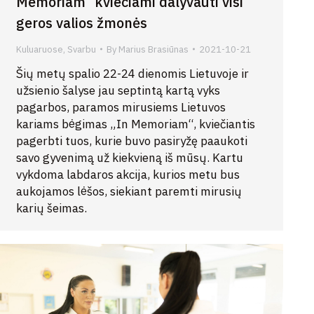
Memoriam“ kviečiami dalyvauti visi
geros valios žmonės
Kuluaruose
,
Svarbu
By
Marius Brasiūnas
2021-10-21
Šių metų spalio 22-24 dienomis Lietuvoje ir
užsienio šalyse jau septintą kartą vyks
pagarbos, paramos mirusiems Lietuvos
kariams bėgimas „In Memoriam“, kviečiantis
pagerbti tuos, kurie buvo pasiryžę paaukoti
savo gyvenimą už kiekvieną iš mūsų. Kartu
vykdoma labdaros akcija, kurios metu bus
aukojamos lėšos, siekiant paremti mirusių
karių šeimas.