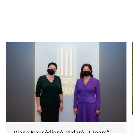
Diana Nausėdienė atidarė „LTeam“