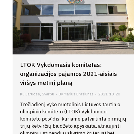
LTOK Vykdomasis komitetas:
organizacijos pajamos 2021-aisiais
viršys metinį planą
Kuluaruose
,
Svarbu
By
Marius Brasiūnas
2021-10-20
Trečiadienį vyko nuotolinis Lietuvos tautinio
olimpinio komiteto (LTOK) Vykdomojo
komiteto posėdis, kuriame patvirtinta pirmųjų
trijų ketvirčių biudžeto apyskaita, atnaujinti
olimpinių stipendijų skyrimo kriterijai bei