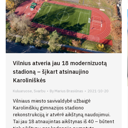
Vilnius atveria jau 18 modernizuotą
stadioną – šįkart atsinaujino
Karoliniškės
Kuluaruose
,
Svarbu
By
Marius Brasiūnas
2021-10-20
Vilniaus miesto savivaldybė užbaigė
Karoliniškių gimnazijos stadiono
rekonstrukciją ir atvėrė aikštyną naudojimui.
Tai jau 18 atnaujintas aikštynas iš 40 – būtent