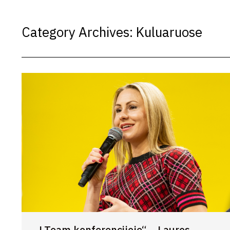
Category Archives:
Kuluaruose
„LTeam konferencijoje“ – Lauros