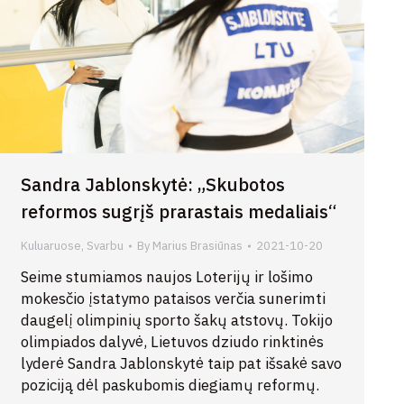
Sandra Jablonskytė: „Skubotos
reformos sugrįš prarastais medaliais“
Kuluaruose
,
Svarbu
By
Marius Brasiūnas
2021-10-20
Seime stumiamos naujos Loterijų ir lošimo
mokesčio įstatymo pataisos verčia sunerimti
daugelį olimpinių sporto šakų atstovų. Tokijo
olimpiados dalyvė, Lietuvos dziudo rinktinės
lyderė Sandra Jablonskytė taip pat išsakė savo
poziciją dėl paskubomis diegiamų reformų.