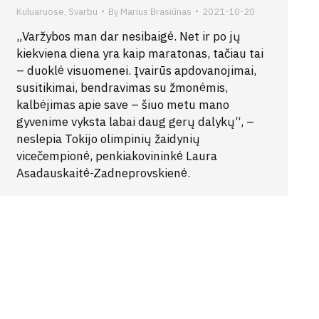
Kuluaruose
,
Svarbu
By
Marius Brasiūnas
2021-10-20
„Varžybos man dar nesibaigė. Net ir po jų
kiekviena diena yra kaip maratonas, tačiau tai
– duoklė visuomenei. Įvairūs apdovanojimai,
susitikimai, bendravimas su žmonėmis,
kalbėjimas apie save – šiuo metu mano
gyvenime vyksta labai daug gerų dalykų“, –
neslepia Tokijo olimpinių žaidynių
vicečempionė, penkiakovininkė Laura
Asadauskaitė-Zadneprovskienė.