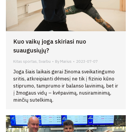
Kuo vaikų joga skiriasi nuo
suaugusiųjų?
Kitas sportas
,
Svarbu
By
Marius
2023-07-07
Joga šiais laikais gerai žinoma sveikatingumo
sritis, atkreipianti dėmesį ne tik į fizinio kūno
stiprumo, tamprumo ir balanso lavinimą, bet ir
į žmogaus vidų – kvėpavimą, nusiraminimą,
minčių sutelkimą.