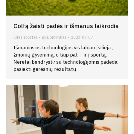
Golfą žaisti padės ir išmanus laikrodis
Kitas sportas
By
Dominykas
2023-07-07
Išmaniosios technologijos vis labiau įsilieja į
žmonių gyvenimą, o taip pat – ir į sportą.
Neretai bendrystė su technologijomis padeda
pasiekti geresnių rezultatų.