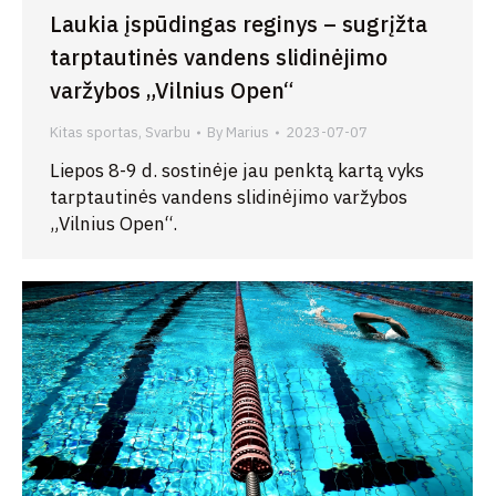
Laukia įspūdingas reginys – sugrįžta
tarptautinės vandens slidinėjimo
varžybos „Vilnius Open“
Kitas sportas
,
Svarbu
By
Marius
2023-07-07
Liepos 8-9 d. sostinėje jau penktą kartą vyks
tarptautinės vandens slidinėjimo varžybos
„Vilnius Open“.