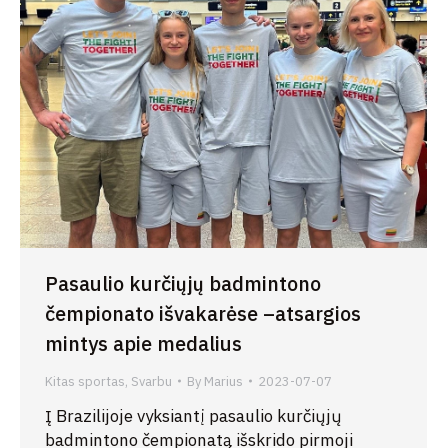
Pasaulio kurčiųjų badmintono
čempionato išvakarėse –atsargios
mintys apie medalius
Kitas sportas
,
Svarbu
By
Marius
2023-07-07
Į Brazilijoje vyksiantį pasaulio kurčiųjų
badmintono čempionatą išskrido pirmoji