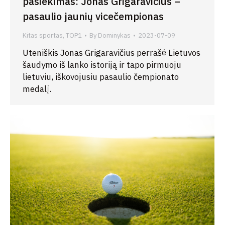
pasiekimas: Jonas Grigaravičius –
pasaulio jaunių vicečempionas
Kitas sportas
,
TOP1
By
Dominykas
2023-07-09
Uteniškis Jonas Grigaravičius perrašė Lietuvos
šaudymo iš lanko istoriją ir tapo pirmuoju
lietuviu, iškovojusiu pasaulio čempionato
medalį.