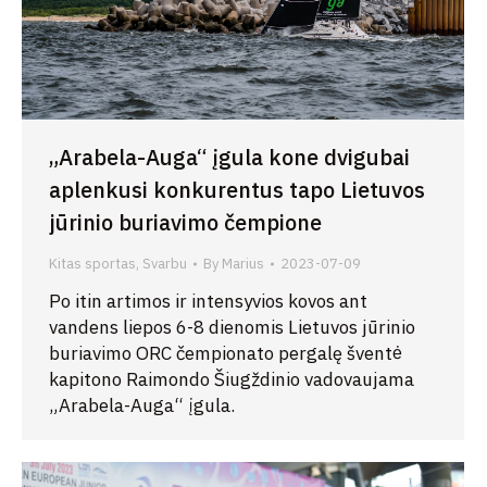
„Arabela-Auga“ įgula kone dvigubai
aplenkusi konkurentus tapo Lietuvos
jūrinio buriavimo čempione
Kitas sportas
,
Svarbu
By
Marius
2023-07-09
Po itin artimos ir intensyvios kovos ant
vandens liepos 6-8 dienomis Lietuvos jūrinio
buriavimo ORC čempionato pergalę šventė
kapitono Raimondo Šiugždinio vadovaujama
„Arabela-Auga“ įgula.