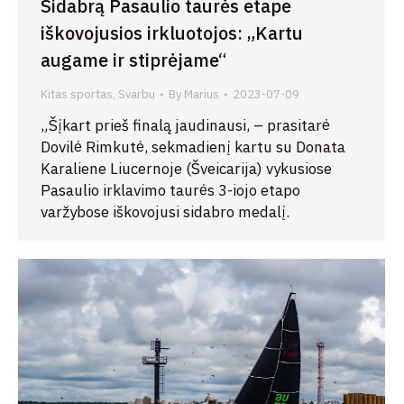
Sidabrą Pasaulio taurės etape
iškovojusios irkluotojos: „Kartu
augame ir stiprėjame“
Kitas sportas
,
Svarbu
By
Marius
2023-07-09
„Šįkart prieš finalą jaudinausi, – prasitarė
Dovilė Rimkutė, sekmadienį kartu su Donata
Karaliene Liucernoje (Šveicarija) vykusiose
Pasaulio irklavimo taurės 3-iojo etapo
varžybose iškovojusi sidabro medalį.