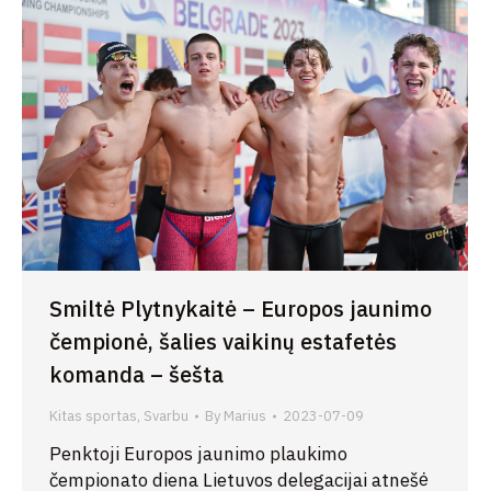
Smiltė Plytnykaitė – Europos jaunimo
čempionė, šalies vaikinų estafetės
komanda – šešta
Kitas sportas
,
Svarbu
By
Marius
2023-07-09
Penktoji Europos jaunimo plaukimo
čempionato diena Lietuvos delegacijai atnešė