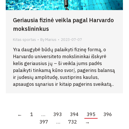
Geriausia fizinė veikla pagal Harvardo
mokslininkus
Kitas sportas
By
Marius
2023-07-07
Yra daugybė būdų palaikyti fizinę formą, o
Harvardo universiteto mokslininkai išskyrė
kelis geriausius jų – ši veikla jums padės
palaikyti tinkamą kūno svorį, pagerins balansą
ir judesių amplitudę, sustiprins kaulus,
apsaugos sąnarius ir kitaip pagerins sveikatą..
←
1
…
393
394
395
396
397
…
732
→