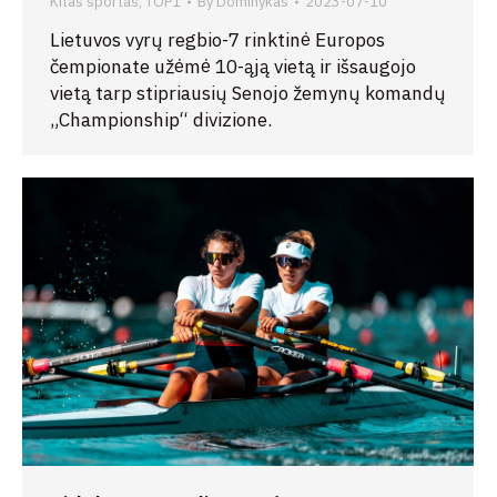
Kitas sportas
,
TOP1
By
Dominykas
2023-07-10
Lietuvos vyrų regbio-7 rinktinė Europos
čempionate užėmė 10-ąją vietą ir išsaugojo
vietą tarp stipriausių Senojo žemynų komandų
„Championship“ divizione.