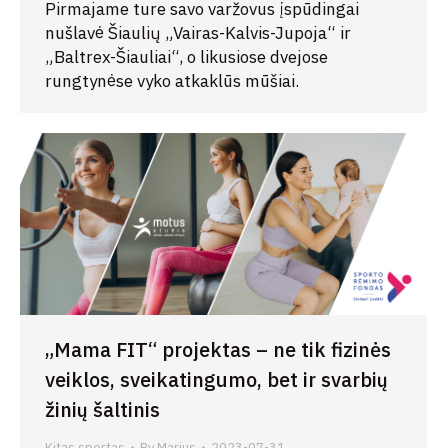
Pirmajame ture savo varžovus įspūdingai
nušlavė Šiaulių „Vairas-Kalvis-Jupoja“ ir
„Baltrex-Šiauliai“, o likusiose dvejose
rungtynėse vyko atkaklūs mūšiai.
„Mama FIT“ projektas – ne tik fizinės
veiklos, sveikatingumo, bet ir svarbių
žinių šaltinis
Kitas sportas
By
Marius
2023-07-31