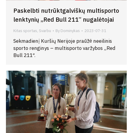
Paskelbti nutrūktgalviškų multisporto
lenktynių „Red Bull 211” nugalėtojai
Kitas sportas
,
Svarbu
By
Dominykas
2023-07-31
Sekmadienį Kuršių Nerijoje praūžė neeilinis
sporto renginys – multisporto varžybos „Red
Bull 211″.