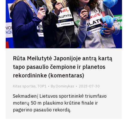
Rūta Meilutytė Japonijoje antrą kartą
tapo pasaulio čempione ir planetos
rekordininke (komentaras)
Kitas sportas
,
TOP1
By
Dominykas
2023-07-30
Sekmadienį Lietuvos sportininkė triumfavo
moterų 50 m plaukimo krūtine finale ir
pagerino pasaulio rekordą.