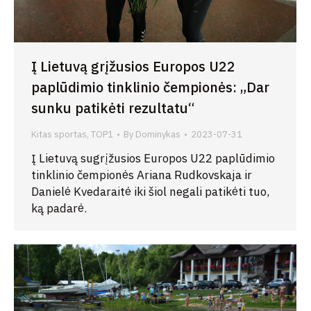
Į Lietuvą grįžusios Europos U22
paplūdimio tinklinio čempionės: „Dar
sunku patikėti rezultatu“
Kitas sportas
,
TOP1
By
Dominykas
2023-07-31
Į Lietuvą sugrįžusios Europos U22 paplūdimio
tinklinio čempionės Ariana Rudkovskaja ir
Danielė Kvedaraitė iki šiol negali patikėti tuo,
ką padarė.