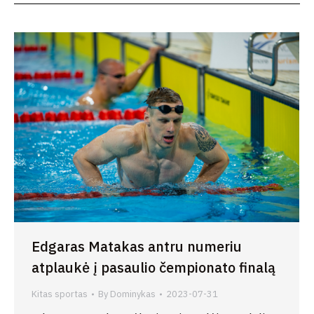
Edgaras Matakas antru numeriu
atplaukė į pasaulio čempionato finalą
Kitas sportas
By
Dominykas
2023-07-31