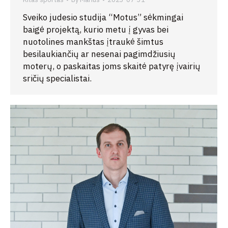
Sveiko judesio studija “Motus” sėkmingai
baigė projektą, kurio metu į gyvas bei
nuotolines mankštas įtraukė šimtus
besilaukiančių ar nesenai pagimdžiusių
moterų, o paskaitas joms skaitė patyrę įvairių
sričių specialistai.