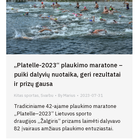
„Platelle-2023“ plaukimo maratone –
puiki dalyvių nuotaika, geri rezultatai
ir prizų gausa
Kitas sportas
,
Svarbu
By
Marius
2023-07-31
Tradiciniame 42-ajame plaukimo maratone
„Platelle–2023” Lietuvos sporto
draugijos „Žalgiris” prizams laimėti dalyvavo
82 įvairaus amžiaus plaukimo entuziastai.