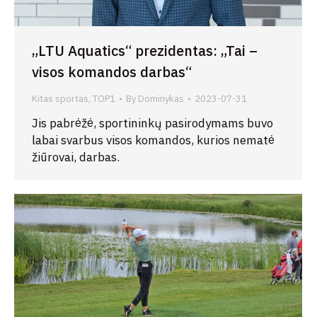
„LTU Aquatics“ prezidentas: „Tai –
visos komandos darbas“
Kitas sportas
,
TOP1
By
Dominykas
2023-07-31
Jis pabrėžė, sportininkų pasirodymams buvo
labai svarbus visos komandos, kurios nematė
žiūrovai, darbas.