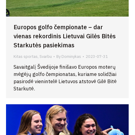
Europos golfo čempionate – dar
vienas rekordinis Lietuvai Gilės Bitės
Starkutės pasiekimas
Kitas sportas
,
Svarbu
By
Dominykas
2023-07-31
Savaitgalį Švedijoje finišavo Europos moterų
mėgėjų golfo čempionatas, kuriame solidžiai
pasirodė vienintelė Lietuvos atstovė Gilė Bitė
Starkutė.