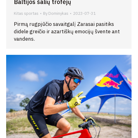
Baltijos šalių trofėjų
Kitas sportas
By
Dominykas
2023-07-31
Pirmą rugpjūčio savaitgalį Zarasai pasitiks
didele greičio ir azartiškų emocijų švente ant
vandens.