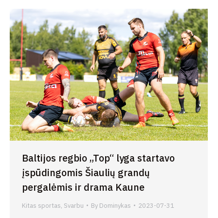
Baltijos regbio „Top“ lyga startavo
įspūdingomis Šiaulių grandų
pergalėmis ir drama Kaune
Kitas sportas
,
Svarbu
By
Dominykas
2023-07-31