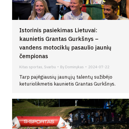
Istorinis pasiekimas Lietuvai:
kaunietis Grantas Gurkšnys –
vandens motociklų pasaulio jaunių
čempionas
Kitas sportas
,
Svarbu
By
Dominykas
2024-07-22
Tarp pajėgiausių jaunųjų talentų sužibėjo
keturiolikmetis kaunietis Grantas Gurkšnys.