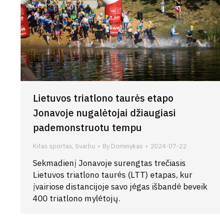
Lietuvos triatlono taurės etapo
Jonavoje nugalėtojai džiaugiasi
pademonstruotu tempu
Kitas sportas
,
Svarbu
By
Dominykas
2024-07-22
Sekmadienį Jonavoje surengtas trečiasis
Lietuvos triatlono taurės (LTT) etapas, kur
įvairiose distancijoje savo jėgas išbandė beveik
400 triatlono mylėtojų.