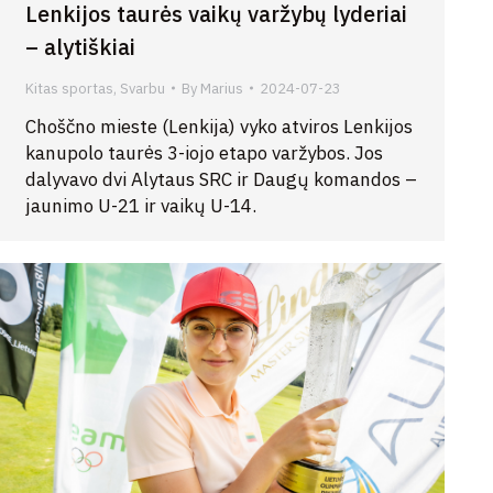
Lenkijos taurės vaikų varžybų lyderiai
– alytiškiai
Kitas sportas
,
Svarbu
By
Marius
2024-07-23
Choščno mieste (Lenkija) vyko atviros Lenkijos
kanupolo taurės 3-iojo etapo varžybos. Jos
dalyvavo dvi Alytaus SRC ir Daugų komandos –
jaunimo U-21 ir vaikų U-14.