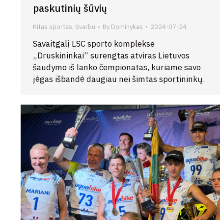
paskutinių šūvių
Kitas sportas
,
Svarbu
By
Dominykas
2024-07-24
Savaitgalį LSC sporto komplekse
„Druskininkai“ surengtas atviras Lietuvos
šaudymo iš lanko čempionatas, kuriame savo
jėgas išbandė daugiau nei šimtas sportininkų.