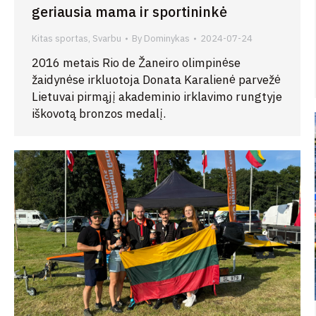
geriausia mama ir sportininkė
Kitas sportas
,
Svarbu
By
Dominykas
2024-07-24
2016 metais Rio de Žaneiro olimpinėse
žaidynėse irkluotoja Donata Karalienė parvežė
Lietuvai pirmąjį akademinio irklavimo rungtyje
iškovotą bronzos medalį.