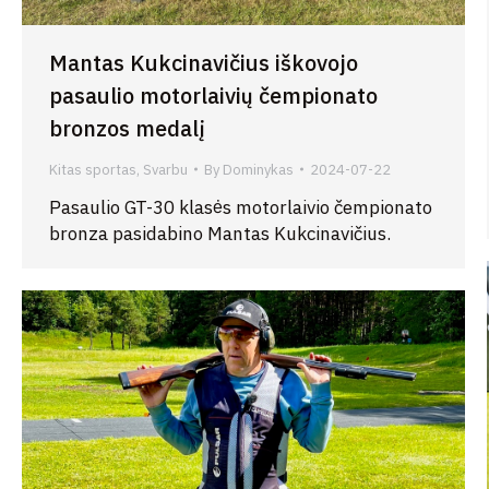
Mantas Kukcinavičius iškovojo
pasaulio motorlaivių čempionato
bronzos medalį
Kitas sportas
,
Svarbu
By
Dominykas
2024-07-22
Pasaulio GT-30 klasės motorlaivio čempionato
bronza pasidabino Mantas Kukcinavičius.