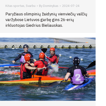
Kitas sportas
,
Svarbu
By
Dominykas
2024-07-24
Paryžiaus olimpinių žaidynių vienviečių valčių
varžybose Lietuvos garbę gins 26-erių
irkluotojas Giedrius Bieliauskas.