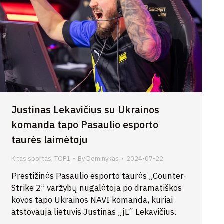
Justinas Lekavičius su Ukrainos
komanda tapo Pasaulio esporto
taurės laimėtoju
Kitas sportas
,
TOP1
By
Dominykas
2024-07-22
Prestižinės Pasaulio esporto taurės „Counter-
Strike 2” varžybų nugalėtoja po dramatiškos
kovos tapo Ukrainos NAVI komanda, kuriai
atstovauja lietuvis Justinas „jL“ Lekavičius.