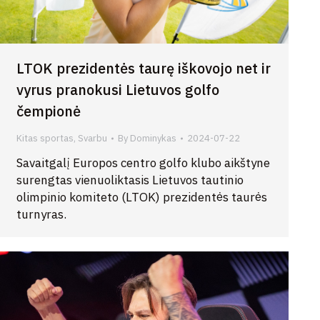
LTOK prezidentės taurę iškovojo net ir
vyrus pranokusi Lietuvos golfo
čempionė
Kitas sportas
,
Svarbu
By
Dominykas
2024-07-22
Savaitgalį Europos centro golfo klubo aikštyne
surengtas vienuoliktasis Lietuvos tautinio
olimpinio komiteto (LTOK) prezidentės taurės
turnyras.