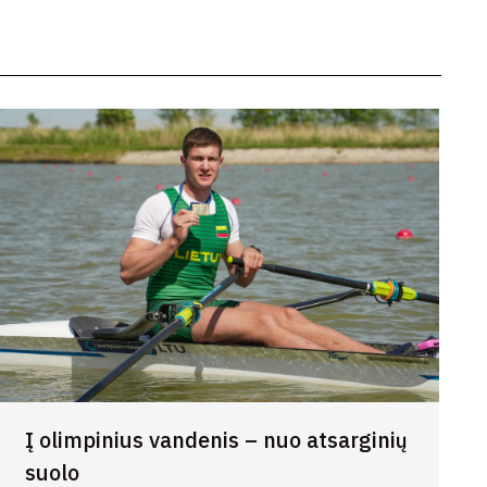
Į olimpinius vandenis – nuo atsarginių
suolo