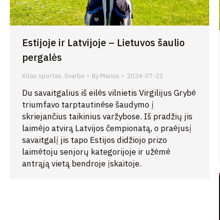
Estijoje ir Latvijoje – Lietuvos šaulio
pergalės
Kitas sportas
,
Svarbu
By
Marius
2024-07-22
Du savaitgalius iš eilės vilnietis Virgilijus Grybė
triumfavo tarptautinėse šaudymo į
skriejančius taikinius varžybose. Iš pradžių jis
laimėjo atvirą Latvijos čempionatą, o praėjusį
savaitgalį jis tapo Estijos didžiojo prizo
laimėtoju senjorų kategorijoje ir užėmė
antrąją vietą bendroje įskaitoje.