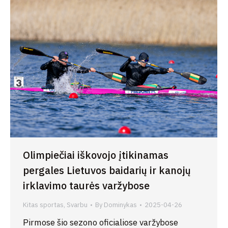
Olimpiečiai iškovojo įtikinamas
pergales Lietuvos baidarių ir kanojų
irklavimo taurės varžybose
Kitas sportas
,
Svarbu
By
Dominykas
2025-04-26
Pirmose šio sezono oficialiose varžybose