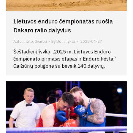
Lietuvos enduro čempionatas ruošia
Dakaro ralio dalyvius
Auto, moto
,
Svarbu
By
Dominykas
2025-04-27
Šeštadienį įvyko „2025 m. Lietuvos Enduro
čempionato pirmasis etapas ir Enduro fiesta“
Gaižiūnų poligone su beveik 140 dalyvių.