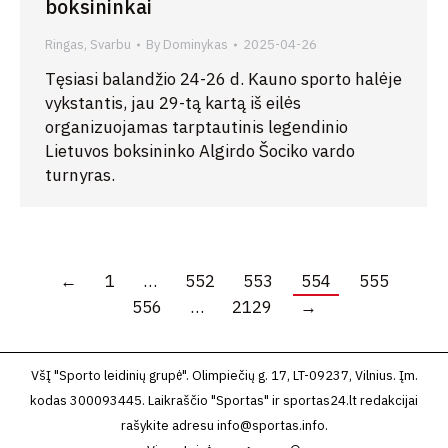
boksininkai
Ringas
,
Svarbu
By
Dominykas
2025-04-26
Tęsiasi balandžio 24-26 d. Kauno sporto halėje
vykstantis, jau 29-tą kartą iš eilės
organizuojamas tarptautinis legendinio
Lietuvos boksininko Algirdo Šociko vardo
turnyras.
←
1
…
552
553
554
555
556
…
2129
→
VšĮ "Sporto leidinių grupė". Olimpiečių g. 17, LT-09237, Vilnius. Įm.
kodas 300093445. Laikraščio "Sportas" ir sportas24.lt redakcijai
rašykite adresu
info@sportas.info
.