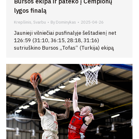
Bursos ekipa ir pateko į Čempionų
lygos finalą
Krepšinis
,
Svarbu
By
Dominykas
2025-04-26
Jaunieji vilniečiai pusfinalyje šeštadienį net
126:59 (31:10, 36:15, 28:18, 31:16)
sutriuškino Bursos „Tofas“ (Turkija) ekipą