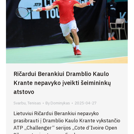
Ričardui Berankiui Dramblio Kaulo
Krante nepavyko įveikti šeimininkų
atstovo
Svarbu
,
Tenisas
By
Dominykas
2025-04-27
Lietuviui Ričardui Berankiui nepavyko
prasibrauti į Dramblio Kaulo Krante vykstančio
ATP „Challenger“ serijos „Cote d‘Ivoire Open