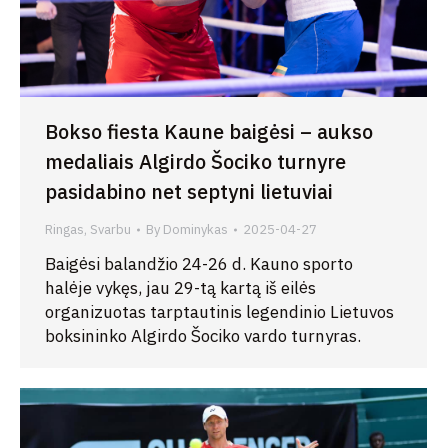
Bokso fiesta Kaune baigėsi – aukso
medaliais Algirdo Šociko turnyre
pasidabino net septyni lietuviai
Ringas
,
Svarbu
By
Dominykas
2025-04-27
Baigėsi balandžio 24-26 d. Kauno sporto
halėje vykęs, jau 29-tą kartą iš eilės
organizuotas tarptautinis legendinio Lietuvos
boksininko Algirdo Šociko vardo turnyras.