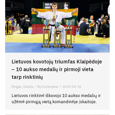
Lietuvos kovotojų triumfas Klaipėdoje
– 10 aukso medalių ir pirmoji vieta
tarp rinktinių
Ringas
,
Svarbu
By
Dominykas
2025-04-26
Lietuvos rinktinė iškovojo 10 aukso medalių ir
užėmė pirmąją vietą komandinėje įskaitoje.