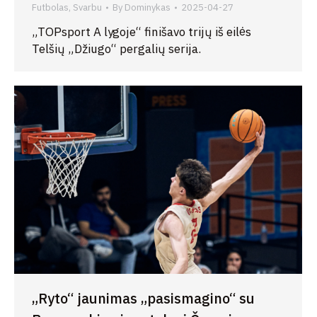
Futbolas
,
Svarbu
By
Dominykas
2025-04-27
„TOPsport A lygoje“ finišavo trijų iš eilės
Telšių „Džiugo“ pergalių serija.
„Ryto“ jaunimas „pasismagino“ su