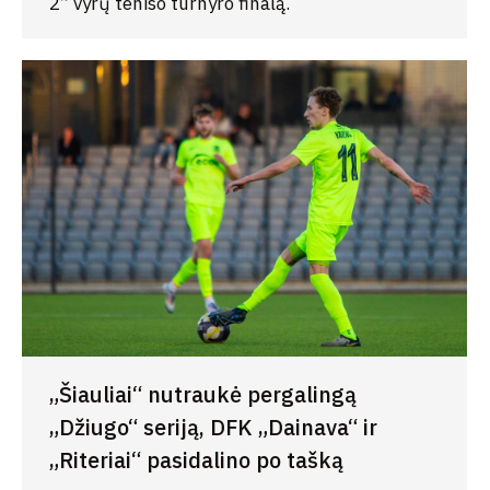
2” vyrų teniso turnyro finalą.
„Šiauliai“ nutraukė pergalingą
„Džiugo“ seriją, DFK „Dainava“ ir
„Riteriai“ pasidalino po tašką