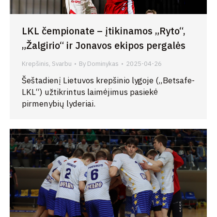
LKL čempionate – įtikinamos „Ryto“,
„Žalgirio“ ir Jonavos ekipos pergalės
Krepšinis
,
Svarbu
By
Dominykas
2025-04-26
Šeštadienį Lietuvos krepšinio lygoje („Betsafe-
LKL“) užtikrintus laimėjimus pasiekė
pirmenybių lyderiai.