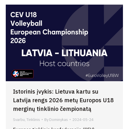
Istorinis įvykis: Lietuva kartu su
Latvija rengs 2026 metų Europos U18
merginų tinklinio čempionatą
Svarbu
,
Tinklinis
By
Dominykas
2024-05-24