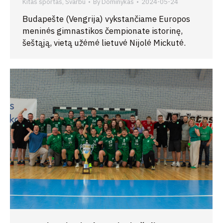
Kitas sportas
,
Svarbu
By
Dominykas
2024-05-24
Budapešte (Vengrija) vykstančiame Europos
meninės gimnastikos čempionate istorinę,
šeštąją, vietą užėmė lietuvė Nijolė Mickutė.