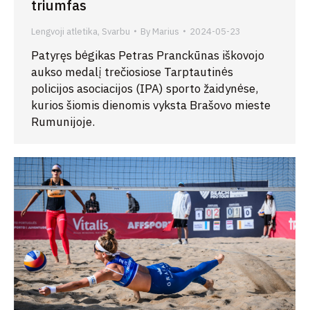
triumfas
Lengvoji atletika
,
Svarbu
By
Marius
2024-05-23
Patyręs bėgikas Petras Pranckūnas iškovojo
aukso medalį trečiosiose Tarptautinės
policijos asociacijos (IPA) sporto žaidynėse,
kurios šiomis dienomis vyksta Brašovo mieste
Rumunijoje.