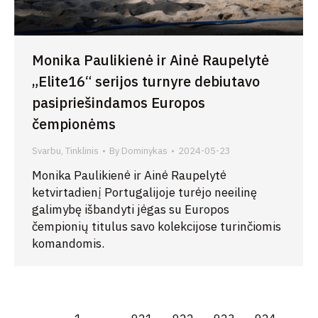
Monika Paulikienė ir Ainė Raupelytė
„Elite16“ serijos turnyre debiutavo
pasipriešindamos Europos
čempionėms
Svarbu
,
Tinklinis
By
Dominykas
2024-05-23
Monika Paulikienė ir Ainė Raupelytė
ketvirtadienį Portugalijoje turėjo neeilinę
galimybę išbandyti jėgas su Europos
čempionių titulus savo kolekcijose turinčiomis
komandomis.