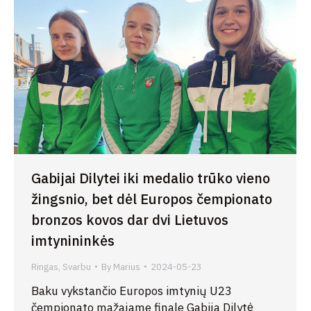
Gabijai Dilytei iki medalio trūko vieno
žingsnio, bet dėl Europos čempionato
bronzos kovos dar dvi Lietuvos
imtynininkės
Ringas
,
Svarbu
By
Marius
2024-05-23
Baku vykstančio Europos imtynių U23
čempionato mažajame finale Gabija Dilytė