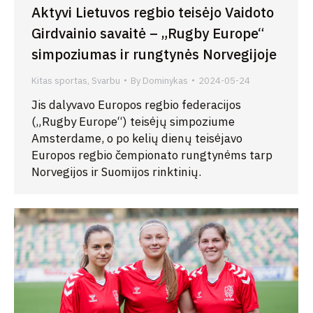
Aktyvi Lietuvos regbio teisėjo Vaidoto
Girdvainio savaitė – „Rugby Europe“
simpoziumas ir rungtynės Norvegijoje
Kitas sportas
,
Svarbu
By
Dominykas
2024-05-24
Jis dalyvavo Europos regbio federacijos
(„Rugby Europe“) teisėjų simpoziume
Amsterdame, o po kelių dienų teisėjavo
Europos regbio čempionato rungtynėms tarp
Norvegijos ir Suomijos rinktinių.