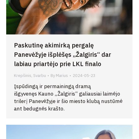
Paskutinę akimirką pergalę
Panevėžyje išplėšęs „Žalgiris“ dar
labiau priartėjo prie LKL finalo
Krepšinis
,
Svarbu
By
Marius
2024-05-23
Įspūdingą ir permainingą dramą
išgyvenęs Kauno „Žalgiris“ galiausiai laimėjo
trilerį Panevėžyje ir šio miesto klubą nustūmė
ant bedugnės krašto.