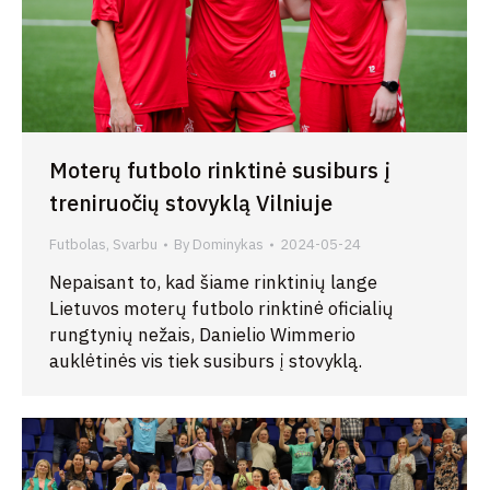
Moterų futbolo rinktinė susiburs į
treniruočių stovyklą Vilniuje
Futbolas
,
Svarbu
By
Dominykas
2024-05-24
Nepaisant to, kad šiame rinktinių lange
Lietuvos moterų futbolo rinktinė oficialių
rungtynių nežais, Danielio Wimmerio
auklėtinės vis tiek susiburs į stovyklą.