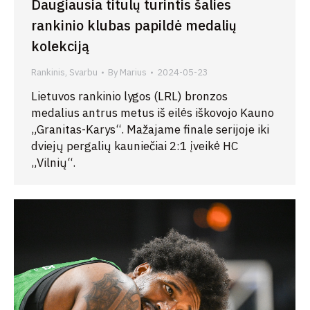
Daugiausia titulų turintis šalies
rankinio klubas papildė medalių
kolekciją
Rankinis
,
Svarbu
By
Marius
2024-05-23
Lietuvos rankinio lygos (LRL) bronzos
medalius antrus metus iš eilės iškovojo Kauno
„Granitas-Karys“. Mažajame finale serijoje iki
dviejų pergalių kauniečiai 2:1 įveikė HC
„Vilnių“.