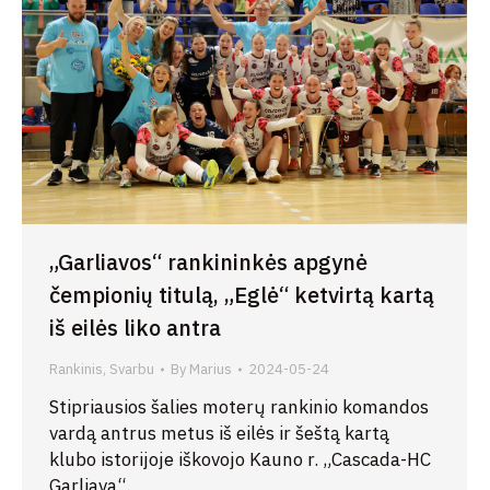
„Garliavos“ rankininkės apgynė
čempionių titulą, „Eglė“ ketvirtą kartą
iš eilės liko antra
Rankinis
,
Svarbu
By
Marius
2024-05-24
Stipriausios šalies moterų rankinio komandos
vardą antrus metus iš eilės ir šeštą kartą
klubo istorijoje iškovojo Kauno r. „Cascada-HC
Garliava“.