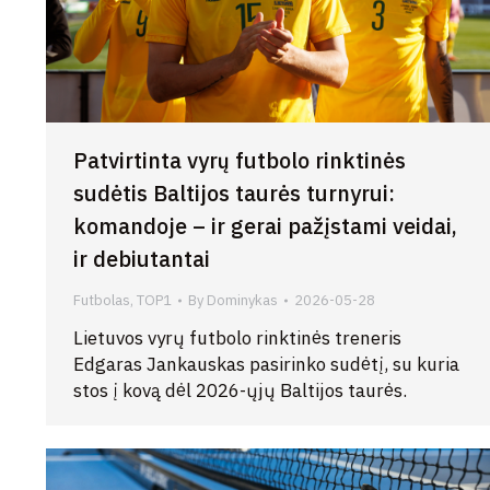
Patvirtinta vyrų futbolo rinktinės
sudėtis Baltijos taurės turnyrui:
komandoje – ir gerai pažįstami veidai,
ir debiutantai
Futbolas
,
TOP1
By
Dominykas
2026-05-28
Lietuvos vyrų futbolo rinktinės treneris
Edgaras Jankauskas pasirinko sudėtį, su kuria
stos į kovą dėl 2026-ųjų Baltijos taurės.