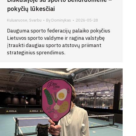
pokyčių lūkesčiai
Kuluaruose
,
Svarbu
By
Dominykas
2026-05-28
Dauguma sporto federacijų palaiko pokyčius
Lietuvos sporto valdyme ir ragina valstybę
įtraukti daugiau sporto atstovų priimant
strateginius sprendimus.