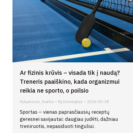
Ar fizinis krūvis – visada tik į naudą?
Treneris paaiškino, kada organizmui
reikia ne sporto, o poilsio
Kuluaruose
,
Svarbu
By
Dominykas
2026-05-28
Sportas – vienas paprasčiausių receptų
geresnei savijautai: daugiau judėti, dažniau
treniruotis, nepasiduoti tinguliui.