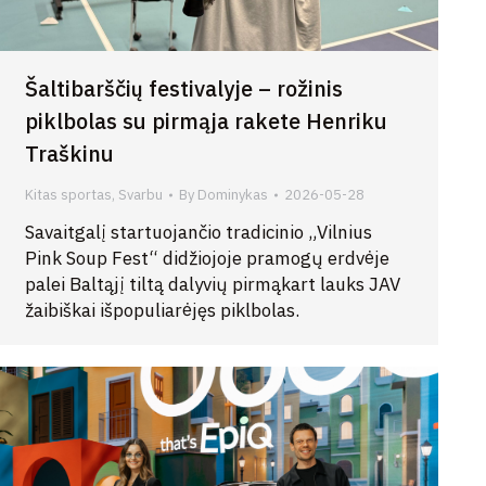
Šaltibarščių festivalyje – rožinis
piklbolas su pirmąja rakete Henriku
Traškinu
Kitas sportas
,
Svarbu
By
Dominykas
2026-05-28
Savaitgalį startuojančio tradicinio „Vilnius
Pink Soup Fest“ didžiojoje pramogų erdvėje
palei Baltąjį tiltą dalyvių pirmąkart lauks JAV
žaibiškai išpopuliarėjęs piklbolas.