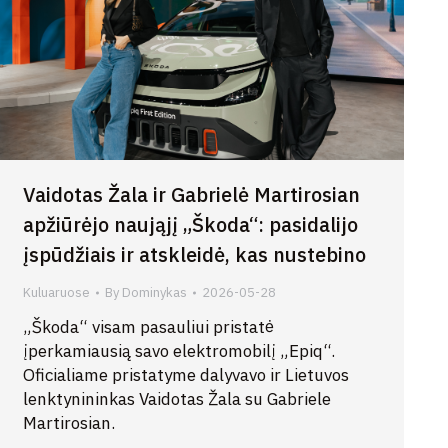
Vaidotas Žala ir Gabrielė Martirosian
apžiūrėjo naująjį „Škoda“: pasidalijo
įspūdžiais ir atskleidė, kas nustebino
Kuluaruose
By
Dominykas
2026-05-28
„Škoda“ visam pasauliui pristatė
įperkamiausią savo elektromobilį „Epiq“.
Oficialiame pristatyme dalyvavo ir Lietuvos
lenktynininkas Vaidotas Žala su Gabriele
Martirosian.