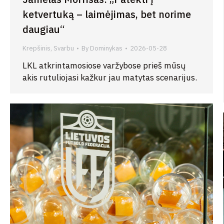
ketvertuką – laimėjimas, bet norime
daugiau“
Krepšinis
,
Svarbu
By
Dominykas
2026-05-28
LKL atkrintamosiose varžybose prieš mūsų
akis rutuliojasi kažkur jau matytas scenarijus.