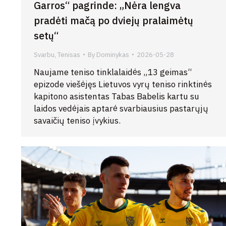
Garros“ pagrinde: „Nėra lengva
pradėti mačą po dviejų pralaimėtų
setų“
Svarbu
,
Tenisas
By
Dominykas
2026-05-28
Naujame teniso tinklalaidės „13 geimas“
epizode viešėjęs Lietuvos vyrų teniso rinktinės
kapitono asistentas Tabas Babelis kartu su
laidos vedėjais aptarė svarbiausius pastarųjų
savaičių teniso įvykius.