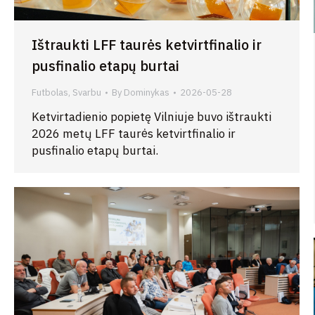
Ištraukti LFF taurės ketvirtfinalio ir
pusfinalio etapų burtai
Futbolas
,
Svarbu
By
Dominykas
2026-05-28
Ketvirtadienio popietę Vilniuje buvo ištraukti
2026 metų LFF taurės ketvirtfinalio ir
pusfinalio etapų burtai.