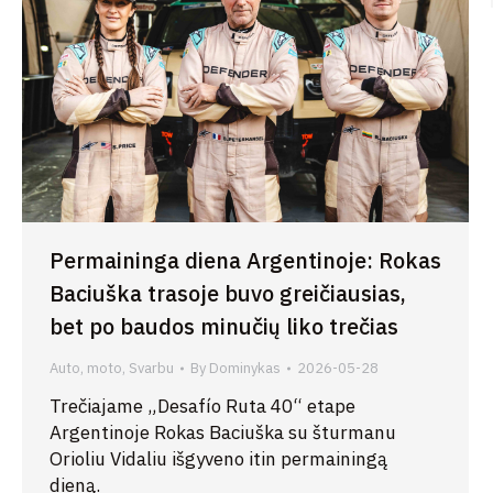
Permaininga diena Argentinoje: Rokas
Baciuška trasoje buvo greičiausias,
bet po baudos minučių liko trečias
Auto, moto
,
Svarbu
By
Dominykas
2026-05-28
Trečiajame „Desafío Ruta 40“ etape
Argentinoje Rokas Baciuška su šturmanu
Orioliu Vidaliu išgyveno itin permainingą
dieną.