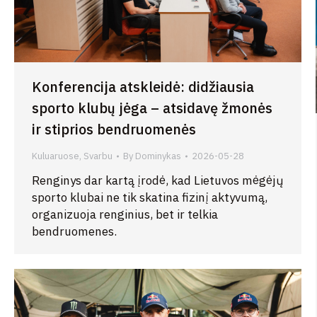
Konferencija atskleidė: didžiausia
sporto klubų jėga – atsidavę žmonės
ir stiprios bendruomenės
Kuluaruose
,
Svarbu
By
Dominykas
2026-05-28
Renginys dar kartą įrodė, kad Lietuvos mėgėjų
sporto klubai ne tik skatina fizinį aktyvumą,
organizuoja renginius, bet ir telkia
bendruomenes.