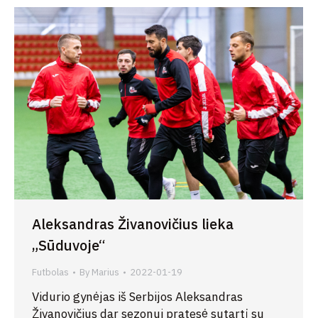
Aleksandras Živanovičius lieka
„Sūduvoje“
Futbolas
By
Marius
2022-01-19
Vidurio gynėjas iš Serbijos Aleksandras
Živanovičius dar sezonui pratęsė sutartį su