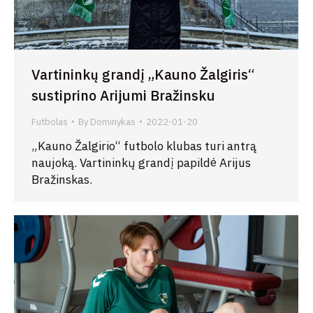
Vartininkų grandį „Kauno Žalgiris“
sustiprino Arijumi Bražinsku
Futbolas
By
Dominykas
2022-01-20
„Kauno Žalgirio“ futbolo klubas turi antrą
naujoką. Vartininkų grandį papildė Arijus
Bražinskas.