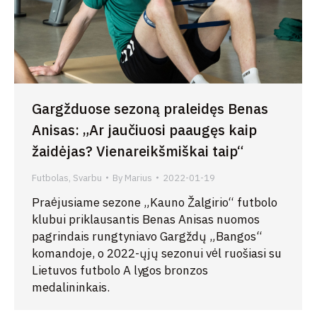
Gargžduose sezoną praleidęs Benas
Anisas: „Ar jaučiuosi paaugęs kaip
žaidėjas? Vienareikšmiškai taip“
Futbolas
,
Svarbu
By
Marius
2022-01-19
Praėjusiame sezone „Kauno Žalgirio“ futbolo
klubui priklausantis Benas Anisas nuomos
pagrindais rungtyniavo Gargždų „Bangos“
komandoje, o 2022-ųjų sezonui vėl ruošiasi su
Lietuvos futbolo A lygos bronzos
medalininkais.