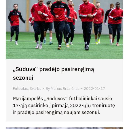
„Sūduva“ pradėjo pasirengimą
sezonui
Futbolas
,
Svarbu
By
Marius Brasiūnas
2022-01-17
Marijampolės „Sūduvos“ futbolininkai sausio
17-ąją susirinko į pirmąją 2022-ųjų treniruotę
ir pradėjo pasirengimą naujam sezonui.