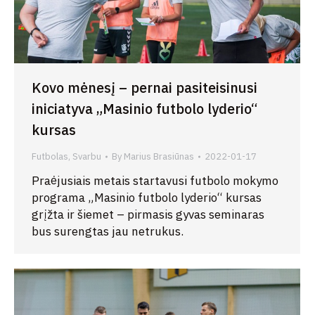
Kovo mėnesį – pernai pasiteisinusi
iniciatyva „Masinio futbolo lyderio“
kursas
Futbolas
,
Svarbu
By
Marius Brasiūnas
2022-01-17
Praėjusiais metais startavusi futbolo mokymo
programa „Masinio futbolo lyderio“ kursas
grįžta ir šiemet – pirmasis gyvas seminaras
bus surengtas jau netrukus.