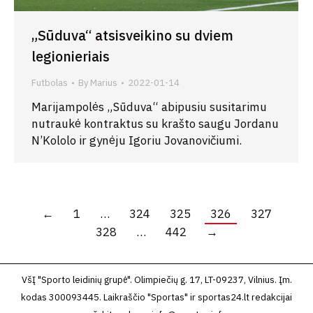
„Sūduva“ atsisveikino su dviem
legionieriais
Futbolas
By
Marius
2022-01-14
Marijampolės „Sūduva“ abipusiu susitarimu
nutraukė kontraktus su krašto saugu Jordanu
N’Kololo ir gynėju Igoriu Jovanovičiumi.
←
1
…
324
325
326
327
328
…
442
→
VšĮ "Sporto leidinių grupė". Olimpiečių g. 17, LT-09237, Vilnius. Įm.
kodas 300093445. Laikraščio "Sportas" ir sportas24.lt redakcijai