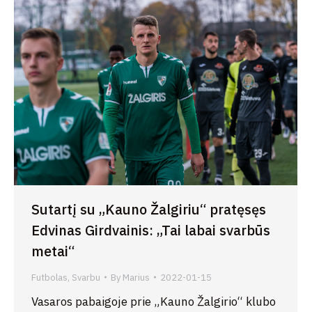
Sutartį su „Kauno Žalgiriu“ pratęsęs
Edvinas Girdvainis: „Tai labai svarbūs
metai“
Futbolas
,
Svarbu
By
Marius
2022-01-15
Vasaros pabaigoje prie „Kauno Žalgirio“ klubo