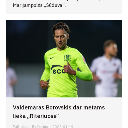
Marijampolės „Sūduva“.
Valdemaras Borovskis dar metams
lieka „Riteriuose“
Futbolas
By
Marius
2022-01-19