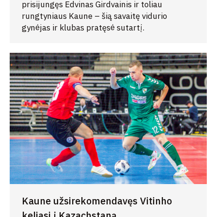
prisijungęs Edvinas Girdvainis ir toliau
rungtyniaus Kaune – šią savaitę vidurio
gynėjas ir klubas pratęsė sutartį.
Kaune užsirekomendavęs Vitinho
keliasi į Kazachstaną