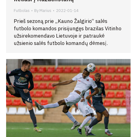
Futbolas
By
Marius
2022-01-14
Prieš sezoną prie „Kauno Žalgirio“ salės
futbolo komandos prisijungęs brazilas Vitinho
užsirekomendavo Lietuvoje ir patraukė
užsienio salės futbolo komandų dėmesį.