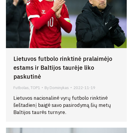
Lietuvos futbolo rinktinė pralaimėjo
estams ir Baltijos taurėje liko
paskutinė
Futbolas
,
TOP1
By
Dominykas
2022-11-19
Lietuvos nacionalinė vyrų futbolo rinktinė
šeštadienį baigė savo pasirodymą šių metų
Baltijos taurės turnyre.