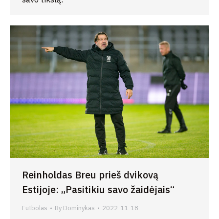
Reinholdas Breu prieš dvikovą
Estijoje: „Pasitikiu savo žaidėjais“
Futbolas
By
Dominykas
2022-11-18