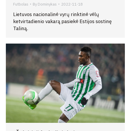
Futbolas
By
Dominykas
2022-11-18
Lietuvos nacionalinė vyrų rinktinė vėlų
ketvirtadienio vakarą pasiekė Estijos sostinę
Taliną.