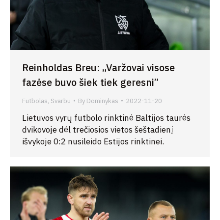
Reinholdas Breu: „Varžovai visose
fazėse buvo šiek tiek geresni”
Futbolas
,
Svarbu
By
Dominykas
2022-11-20
Lietuvos vyrų futbolo rinktinė Baltijos taurės
dvikovoje dėl trečiosios vietos šeštadienį
išvykoje 0:2 nusileido Estijos rinktinei.