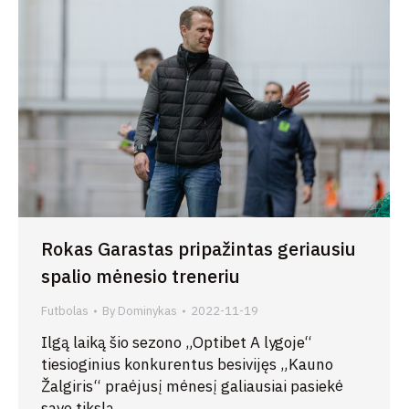
Rokas Garastas pripažintas geriausiu
spalio mėnesio treneriu
Futbolas
By
Dominykas
2022-11-19
Ilgą laiką šio sezono „Optibet A lygoje“
tiesioginius konkurentus besivijęs „Kauno
Žalgiris“ praėjusį mėnesį galiausiai pasiekė
savo tikslą.