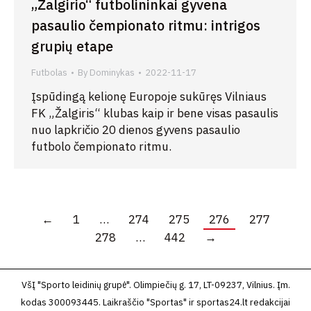
„Žalgirio“ futbolininkai gyvena
pasaulio čempionato ritmu: intrigos
grupių etape
Futbolas
By
Dominykas
2022-11-17
Įspūdingą kelionę Europoje sukūręs Vilniaus
FK „Žalgiris“ klubas kaip ir bene visas pasaulis
nuo lapkričio 20 dienos gyvens pasaulio
futbolo čempionato ritmu.
←
1
…
274
275
276
277
278
…
442
→
VšĮ "Sporto leidinių grupė". Olimpiečių g. 17, LT-09237, Vilnius. Įm.
kodas 300093445. Laikraščio "Sportas" ir sportas24.lt redakcijai