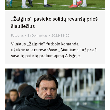
„Žalgiris“ pasiekė solidų revanšą prieš
šiauliečius
Futbolas
By
Dominykas
2022-11-20
Vilniaus „Žalgirio“ futbolo komanda
užtikrintai atsirevanšavo „Šiauliams“ už prieš
savaitę patirtą pralaimėjimą A lygoje.