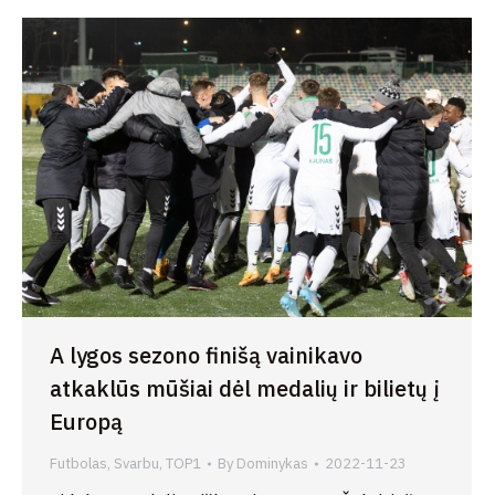
A lygos sezono finišą vainikavo
atkaklūs mūšiai dėl medalių ir bilietų į
Europą
Futbolas
,
Svarbu
,
TOP1
By
Dominykas
2022-11-23