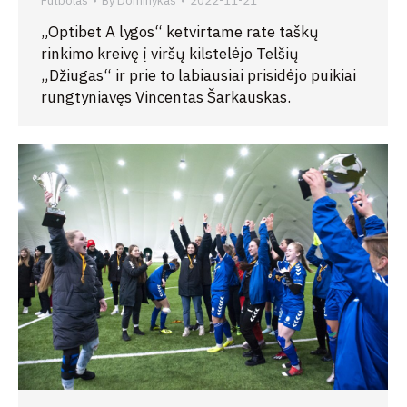
Futbolas
By
Dominykas
2022-11-21
„Optibet A lygos“ ketvirtame rate taškų
rinkimo kreivę į viršų kilstelėjo Telšių
„Džiugas“ ir prie to labiausiai prisidėjo puikiai
rungtyniavęs Vincentas Šarkauskas.