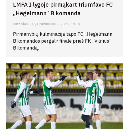
LMFA I lygoje pirmąkart triumfavo FC
„Hegelmann“ B komanda
Futbolas
By
Dominykas
2022-11-20
Pirmenybių kulminacija tapo FC „Hegelmann“
B komandos pergalė finale prieš FK „Vilnius“
B komandą.