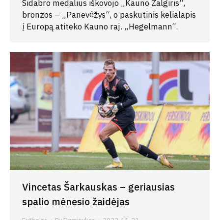
Sidabro medalius iškovojo „Kauno Žalgiris“,
bronzos – „Panevėžys“, o paskutinis kelialapis
į Europą atiteko Kauno raj. „Hegelmann“.
Vincetas Šarkauskas – geriausias
spalio mėnesio žaidėjas