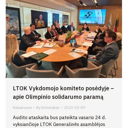
LTOK Vykdomojo komiteto posėdyje –
apie Olimpinio solidarumo paramą
Kuluaruose
By
Dominykas
2023-02-09
Audito ataskaita bus pateikta vasario 24 d.
vyksiančioje LTOK Generalinės asamblėjos