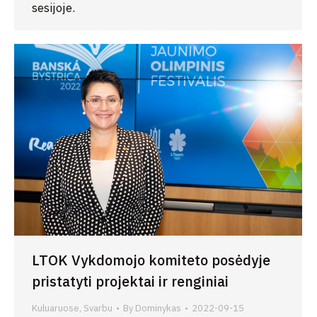
sesijoje.
LTOK Vykdomojo komiteto posėdyje
pristatyti projektai ir renginiai
Kuluaruose
,
Svarbu
By
Dominykas
2022-09-15