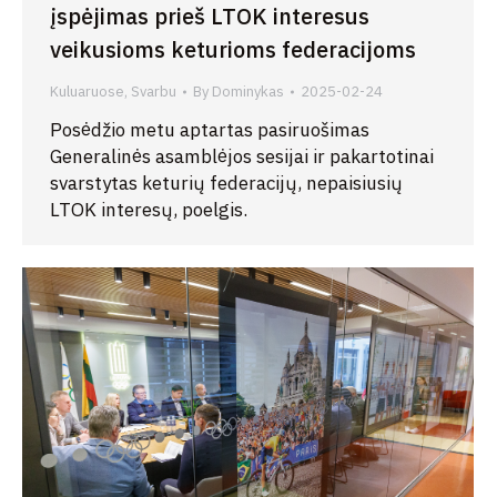
įspėjimas prieš LTOK interesus
veikusioms keturioms federacijoms
Kuluaruose
,
Svarbu
By
Dominykas
2025-02-24
Posėdžio metu aptartas pasiruošimas
Generalinės asamblėjos sesijai ir pakartotinai
svarstytas keturių federacijų, nepaisiusių
LTOK interesų, poelgis.