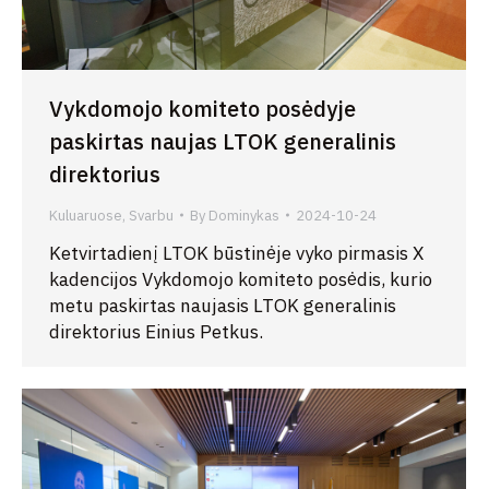
Vykdomojo komiteto posėdyje
paskirtas naujas LTOK generalinis
direktorius
Kuluaruose
,
Svarbu
By
Dominykas
2024-10-24
Ketvirtadienį LTOK būstinėje vyko pirmasis X
kadencijos Vykdomojo komiteto posėdis, kurio
metu paskirtas naujasis LTOK generalinis
direktorius Einius Petkus.