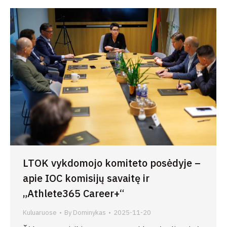
LTOK vykdomojo komiteto posėdyje –
apie IOC komisijų savaitę ir
„Athlete365 Career+“
Kuluaruose
By
Dominykas
2025-11-20