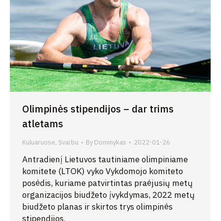
Olimpinės stipendijos – dar trims
atletams
Kuluaruose
,
Svarbu
By
Dominykas
2022-01-26
Antradienį Lietuvos tautiniame olimpiniame
komitete (LTOK) vyko Vykdomojo komiteto
posėdis, kuriame patvirtintas praėjusių metų
organizacijos biudžeto įvykdymas, 2022 metų
biudžeto planas ir skirtos trys olimpinės
stipendijos.