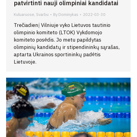
patvirtinti nauji olimpiniai kandidatai
Kuluaruose
,
Svarbu
By
Dominykas
2022-03-30
Trečiadienį Vilniuje vyko Lietuvos tautinio
olimpinio komiteto (LTOK) Vykdomojo
komiteto posėdis. Jo metu papildytas
olimpinių kandidatų ir stipendininkų sąrašas,
aptarta Ukrainos sportininkų padėtis
Lietuvoje.