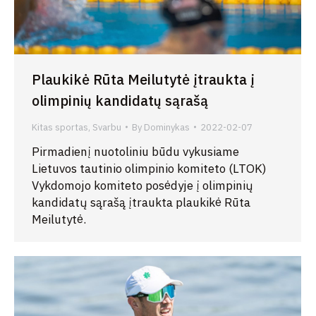
Plaukikė Rūta Meilutytė įtraukta į
olimpinių kandidatų sąrašą
Kitas sportas
,
Svarbu
By
Dominykas
2022-02-07
Pirmadienį nuotoliniu būdu vykusiame
Lietuvos tautinio olimpinio komiteto (LTOK)
Vykdomojo komiteto posėdyje į olimpinių
kandidatų sąrašą įtraukta plaukikė Rūta
Meilutytė.