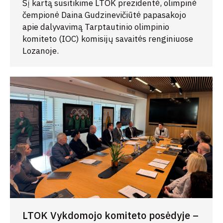
Šį kartą susitikime LTOK prezidentė, olimpinė
čempionė Daina Gudzinevičiūtė papasakojo
apie dalyvavimą Tarptautinio olimpinio
komiteto (IOC) komisijų savaitės renginiuose
Lozanoje.
LTOK Vykdomojo komiteto posėdyje –