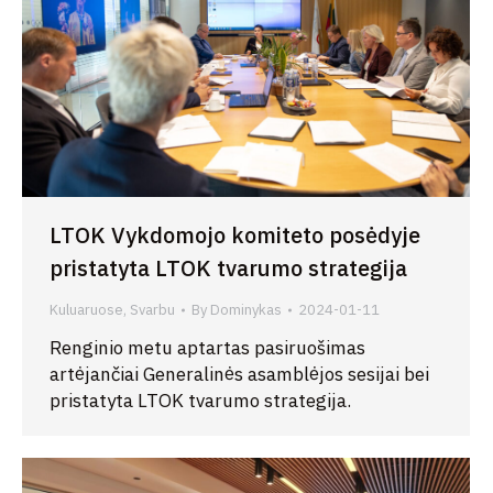
LTOK Vykdomojo komiteto posėdyje
pristatyta LTOK tvarumo strategija
Kuluaruose
,
Svarbu
By
Dominykas
2024-01-11
Renginio metu aptartas pasiruošimas
artėjančiai Generalinės asamblėjos sesijai bei
pristatyta LTOK tvarumo strategija.