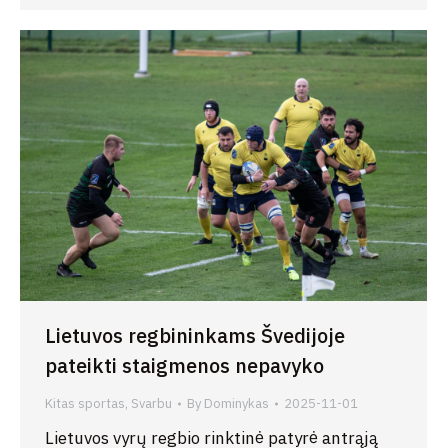
Lietuvos regbininkams Švedijoje
pateikti staigmenos nepavyko
Kitas sportas
,
Svarbu
By
Dominykas
2025-11-01
Lietuvos vyrų regbio rinktinė patyrė antrąją