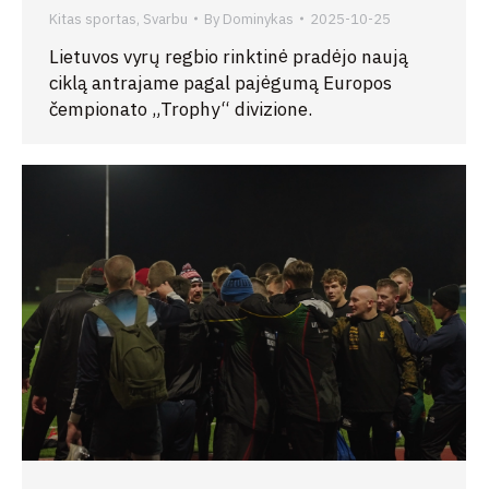
Kitas sportas
,
Svarbu
By
Dominykas
2025-10-25
Lietuvos vyrų regbio rinktinė pradėjo naują
ciklą antrajame pagal pajėgumą Europos
čempionato „Trophy“ divizione.