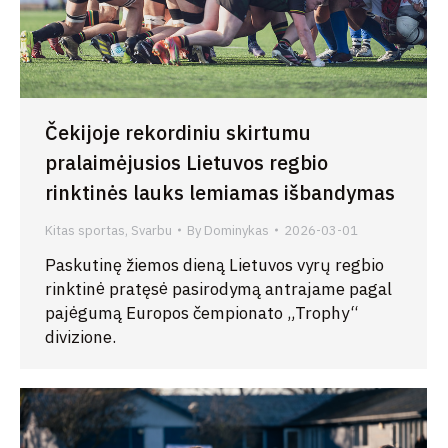
Čekijoje rekordiniu skirtumu
pralaimėjusios Lietuvos regbio
rinktinės lauks lemiamas išbandymas
Kitas sportas
,
Svarbu
By
Dominykas
2026-03-01
Paskutinę žiemos dieną Lietuvos vyrų regbio
rinktinė pratęsė pasirodymą antrajame pagal
pajėgumą Europos čempionato „Trophy“
divizione.