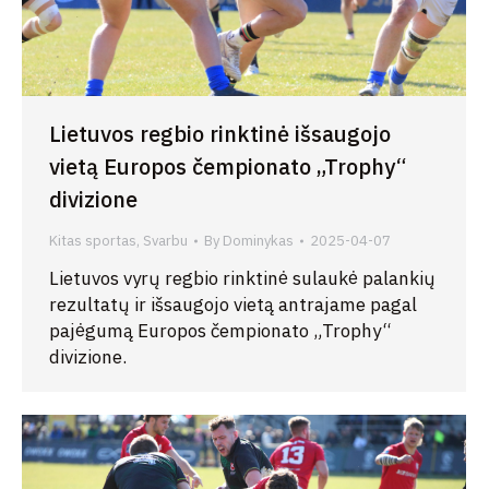
Lietuvos regbio rinktinė išsaugojo
vietą Europos čempionato „Trophy“
divizione
Kitas sportas
,
Svarbu
By
Dominykas
2025-04-07
Lietuvos vyrų regbio rinktinė sulaukė palankių
rezultatų ir išsaugojo vietą antrajame pagal
pajėgumą Europos čempionato „Trophy“
divizione.