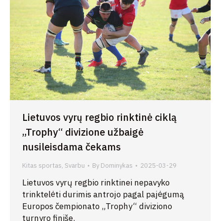
Lietuvos vyrų regbio rinktinė ciklą
„Trophy“ divizione užbaigė
nusileisdama čekams
Kitas sportas
,
Svarbu
By
Dominykas
2025-03-29
Lietuvos vyrų regbio rinktinei nepavyko
trinktelėti durimis antrojo pagal pajėgumą
Europos čempionato „Trophy“ diviziono
turnyro finiše.