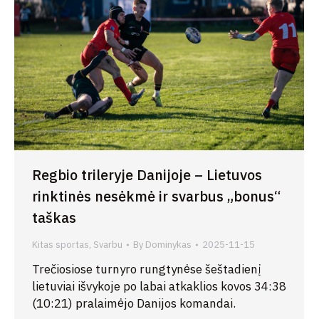
Regbio trileryje Danijoje – Lietuvos
rinktinės nesėkmė ir svarbus „bonus“
taškas
Kitas sportas
,
Svarbu
By
Dominykas
2025-11-15
Trečiosiose turnyro rungtynėse šeštadienį
lietuviai išvykoje po labai atkaklios kovos 34:38
(10:21) pralaimėjo Danijos komandai.