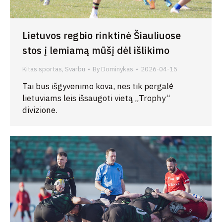
Lietuvos regbio rinktinė Šiauliuose
stos į lemiamą mūšį dėl išlikimo
Kitas sportas
,
Svarbu
By
Dominykas
2026-04-15
Tai bus išgyvenimo kova, nes tik pergalė
lietuviams leis išsaugoti vietą „Trophy“
divizione.