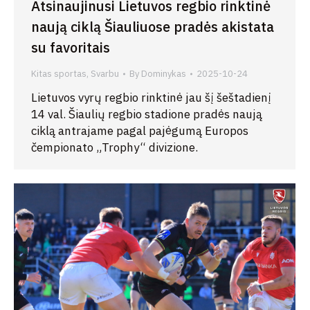
Atsinaujinusi Lietuvos regbio rinktinė
naują ciklą Šiauliuose pradės akistata
su favoritais
Kitas sportas
,
Svarbu
By
Dominykas
2025-10-24
Lietuvos vyrų regbio rinktinė jau šį šeštadienį
14 val. Šiaulių regbio stadione pradės naują
ciklą antrajame pagal pajėgumą Europos
čempionato „Trophy“ divizione.