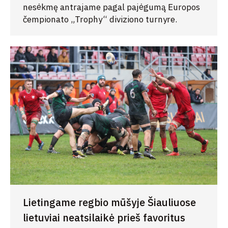
nesėkmę antrajame pagal pajėgumą Europos
čempionato „Trophy“ diviziono turnyre.
Lietingame regbio mūšyje Šiauliuose
lietuviai neatsilaikė prieš favoritus