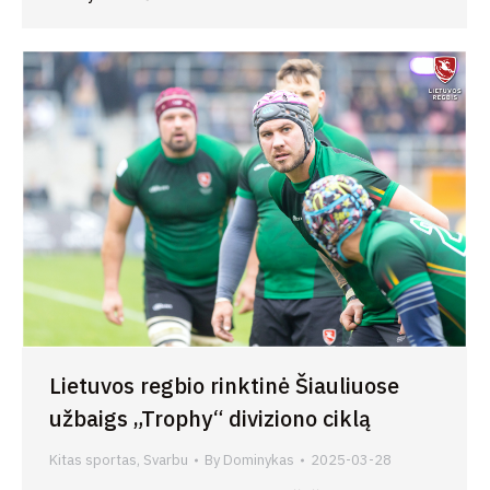
Lietuvos regbio rinktinė Šiauliuose
užbaigs „Trophy“ diviziono ciklą
Kitas sportas
,
Svarbu
By
Dominykas
2025-03-28