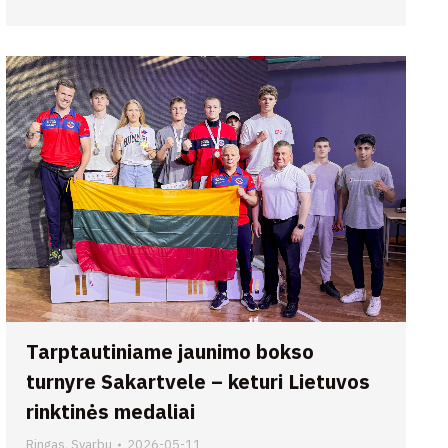
Tarptautiniame jaunimo bokso
turnyre Sakartvele – keturi Lietuvos
rinktinės medaliai
Ringas
,
Svarbu
2026-05-11