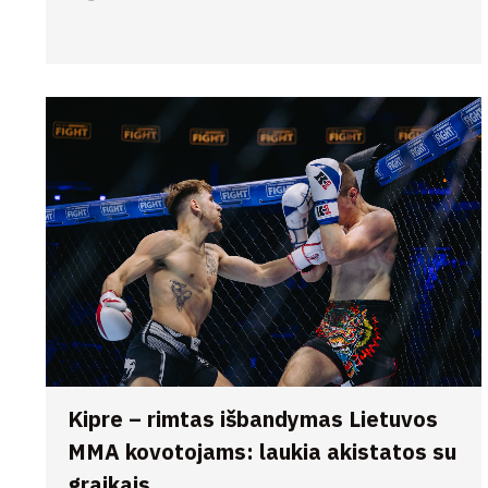
Kipre – rimtas išbandymas Lietuvos
MMA kovotojams: laukia akistatos su
graikais