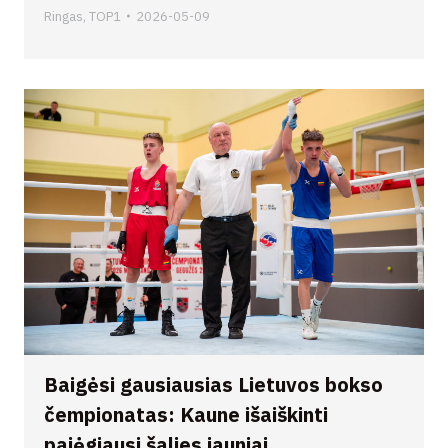
Ringas
,
TOP1
2026-05-09
Baigėsi gausiausias Lietuvos bokso
čempionatas: Kaune išaiškinti
pajėgiausi šalies jauniai