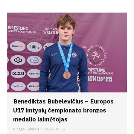
Benediktas Bubelevičius – Europos
U17 imtynių čempionato bronzos
medalio laimėtojas
Ringas
,
Svarbu
2026-05-12