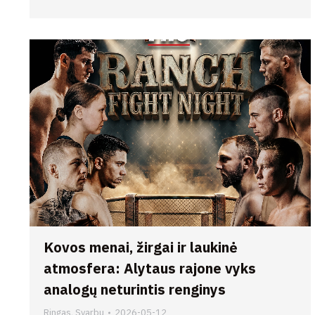
Kovos menai, žirgai ir laukinė
atmosfera: Alytaus rajone vyks
analogų neturintis renginys
Ringas
,
Svarbu
2026-05-12