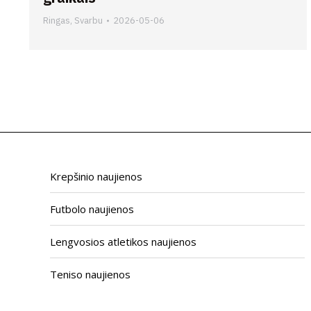
Ringas
,
Svarbu
2026-05-06
Krepšinio naujienos
Futbolo naujienos
Lengvosios atletikos naujienos
Teniso naujienos