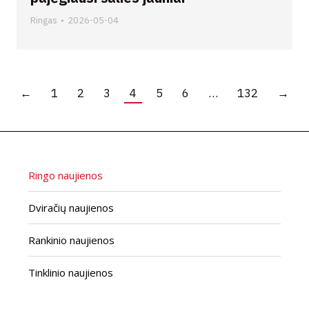
Ringas
2026-05-04
←
1
2
3
4
5
6
…
132
→
Ringo naujienos
Dviračių naujienos
Rankinio naujienos
Tinklinio naujienos