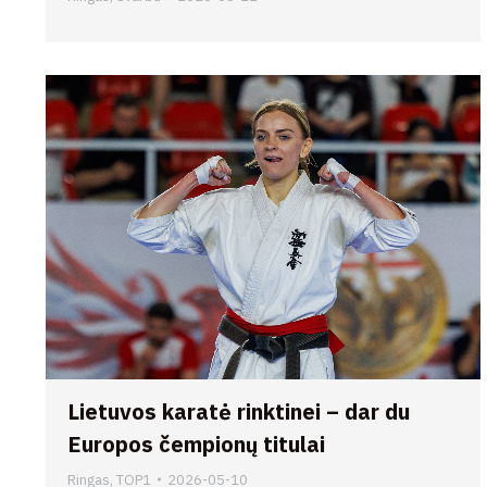
Lietuvos karatė rinktinei – dar du
Europos čempionų titulai
Ringas
,
TOP1
2026-05-10