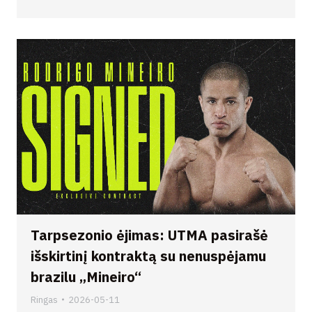
Tarpsezonio ėjimas: UTMA pasirašė
išskirtinį kontraktą su nenuspėjamu
brazilu „Mineiro“
Ringas
2026-05-11