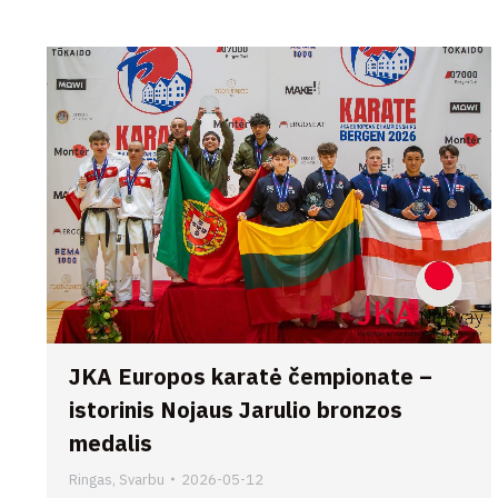
JKA Europos karatė čempionate –
istorinis Nojaus Jarulio bronzos
medalis
Ringas
,
Svarbu
2026-05-12