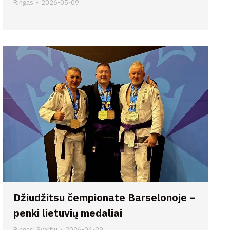
Ringas
2026-05-09
Džiudžitsu čempionate Barselonoje –
penki lietuvių medaliai
Ringas
,
Svarbu
2026-04-29