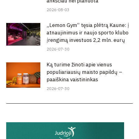
anksčiau nei planuota
2026-08-03
„Lemon Gym“ tęsia plėtrą Kaune: į
atnaujinimus ir naujo sporto klubo
įrengimą investuos 2,2 mln. eurų
2026-07-30
Ką turime žinoti apie vienus
populiariausių maisto papildų –
paaiškina vaistininkas
2026-07-30