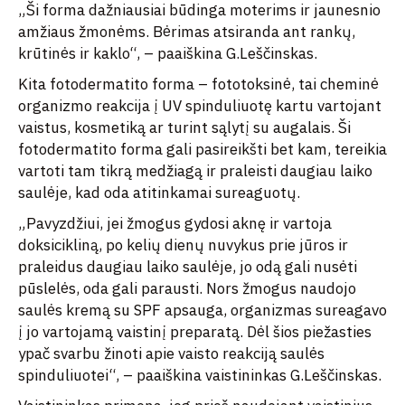
„Ši forma dažniausiai būdinga moterims ir jaunesnio
amžiaus žmonėms. Bėrimas atsiranda ant rankų,
krūtinės ir kaklo“, – paaiškina G.Leščinskas.
Kita fotodermatito forma – fototoksinė, tai cheminė
organizmo reakcija į UV spinduliuotę kartu vartojant
vaistus, kosmetiką ar turint sąlytį su augalais. Ši
fotodermatito forma gali pasireikšti bet kam, tereikia
vartoti tam tikrą medžiagą ir praleisti daugiau laiko
saulėje, kad oda atitinkamai sureaguotų.
„Pavyzdžiui, jei žmogus gydosi aknę ir vartoja
doksicikliną, po kelių dienų nuvykus prie jūros ir
praleidus daugiau laiko saulėje, jo odą gali nusėti
pūslelės, oda gali parausti. Nors žmogus naudojo
saulės kremą su SPF apsauga, organizmas sureagavo
į jo vartojamą vaistinį preparatą. Dėl šios piežasties
ypač svarbu žinoti apie vaisto reakciją saulės
spinduliuotei“, – paaiškina vaistininkas G.Leščinskas.