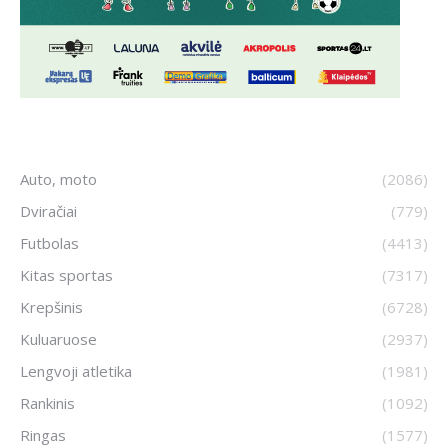
Auto, moto
(2086)
Dviračiai
(779)
Futbolas
(4413)
Kitas sportas
(7317)
Krepšinis
(6728)
Kuluaruose
(2937)
Lengvoji atletika
(1981)
Rankinis
(1092)
Ringas
(1577)