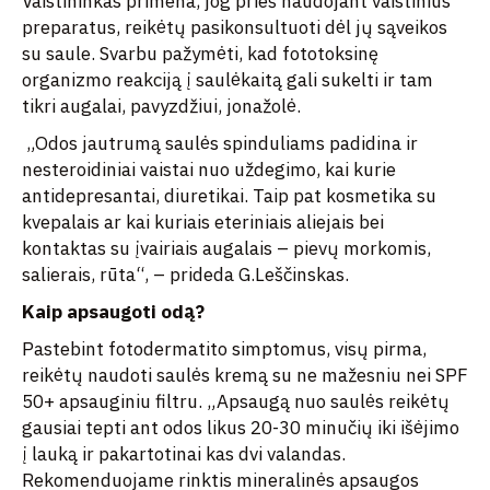
Vaistininkas primena, jog prieš naudojant vaistinius
preparatus, reikėtų pasikonsultuoti dėl jų sąveikos
su saule. Svarbu pažymėti, kad fototoksinę
organizmo reakciją į saulėkaitą gali sukelti ir tam
tikri augalai, pavyzdžiui, jonažolė.
„Odos jautrumą saulės spinduliams padidina ir
nesteroidiniai vaistai nuo uždegimo, kai kurie
antidepresantai, diuretikai. Taip pat kosmetika su
kvepalais ar kai kuriais eteriniais aliejais bei
kontaktas su įvairiais augalais – pievų morkomis,
salierais, rūta“, – prideda G.Leščinskas.
Kaip apsaugoti odą?
Pastebint fotodermatito simptomus, visų pirma,
reikėtų naudoti saulės kremą su ne mažesniu nei SPF
50+ apsauginiu filtru. „Apsaugą nuo saulės reikėtų
gausiai tepti ant odos likus 20-30 minučių iki išėjimo
į lauką ir pakartotinai kas dvi valandas.
Rekomenduojame rinktis mineralinės apsaugos