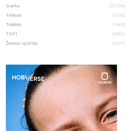
Svarbu
(21290)
Tenisas
(1300)
Tinklinis
(1086)
TOP1
(3683)
Žiemos sportas
(1837)