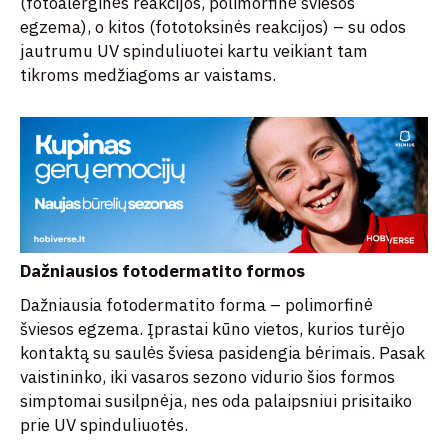
(fotoalerginės reakcijos, polimorfinė šviesos
egzema), o kitos (fototoksinės reakcijos) – su odos
jautrumu UV spinduliuotei kartu veikiant tam
tikroms medžiagoms ar vaistams.
Dažniausios fotodermatito formos
Dažniausia fotodermatito forma – polimorfinė
šviesos egzema. Įprastai kūno vietos, kurios turėjo
kontaktą su saulės šviesa pasidengia bėrimais. Pasak
vaistininko, iki vasaros sezono vidurio šios formos
simptomai susilpnėja, nes oda palaipsniui prisitaiko
prie UV spinduliuotės.