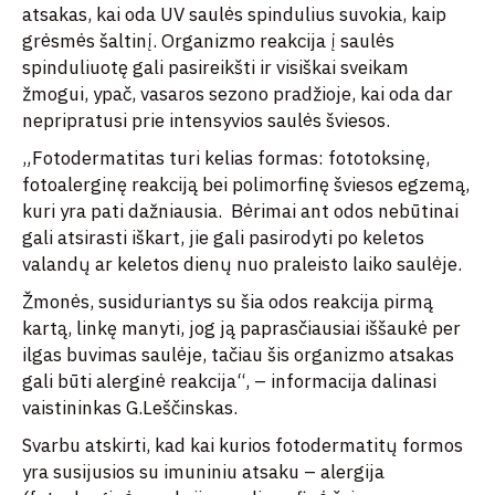
atsakas, kai oda UV saulės spindulius suvokia, kaip
grėsmės šaltinį. Organizmo reakcija į saulės
spinduliuotę gali pasireikšti ir visiškai sveikam
žmogui, ypač, vasaros sezono pradžioje, kai oda dar
nepripratusi prie intensyvios saulės šviesos.
„Fotodermatitas turi kelias formas: fototoksinę,
fotoalerginę reakciją bei polimorfinę šviesos egzemą,
kuri yra pati dažniausia. Bėrimai ant odos nebūtinai
gali atsirasti iškart, jie gali pasirodyti po keletos
valandų ar keletos dienų nuo praleisto laiko saulėje.
Žmonės, susiduriantys su šia odos reakcija pirmą
kartą, linkę manyti, jog ją paprasčiausiai iššaukė per
ilgas buvimas saulėje, tačiau šis organizmo atsakas
gali būti alerginė reakcija“, – informacija dalinasi
vaistininkas G.Leščinskas.
Svarbu atskirti, kad kai kurios fotodermatitų formos
yra susijusios su imuniniu atsaku – alergija