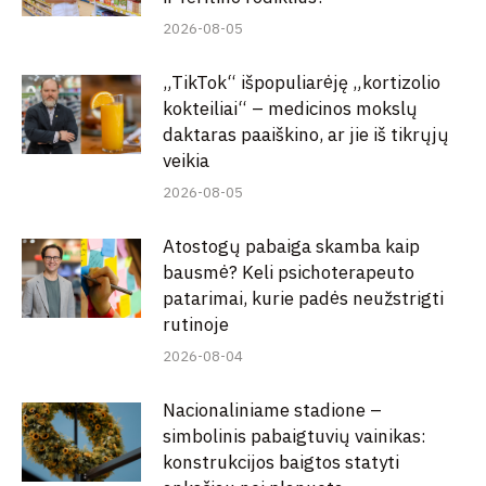
2026-08-05
„TikTok“ išpopuliarėję „kortizolio
kokteiliai“ – medicinos mokslų
daktaras paaiškino, ar jie iš tikrųjų
veikia
2026-08-05
Atostogų pabaiga skamba kaip
bausmė? Keli psichoterapeuto
patarimai, kurie padės neužstrigti
rutinoje
2026-08-04
Nacionaliniame stadione –
simbolinis pabaigtuvių vainikas:
konstrukcijos baigtos statyti