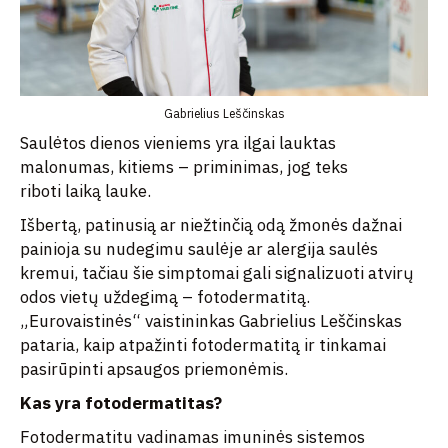
Gabrielius Leščinskas
Saulėtos dienos vieniems yra ilgai lauktas
malonumas, kitiems – priminimas, jog teks
riboti laiką lauke.
Išbertą, patinusią ar niežtinčią odą žmonės dažnai
painioja su nudegimu saulėje ar alergija saulės
kremui, tačiau šie simptomai gali signalizuoti atvirų
odos vietų uždegimą – fotodermatitą.
„Eurovaistinės“ vaistininkas Gabrielius Leščinskas
pataria, kaip atpažinti fotodermatitą ir tinkamai
pasirūpinti apsaugos priemonėmis.
Kas yra fotodermatitas?
Fotodermatitu vadinamas imuninės sistemos