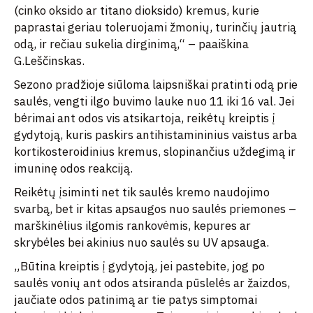
(cinko oksido ar titano dioksido) kremus, kurie
paprastai geriau toleruojami žmonių, turinčių jautrią
odą, ir rečiau sukelia dirginimą,“ – paaiškina
G.Leščinskas.
Sezono pradžioje siūloma laipsniškai pratinti odą prie
saulės, vengti ilgo buvimo lauke nuo 11 iki 16 val. Jei
bėrimai ant odos vis atsikartoja, reikėtų kreiptis į
gydytoją, kuris paskirs antihistamininius vaistus arba
kortikosteroidinius kremus, slopinančius uždegimą ir
imuninę odos reakciją.
Reikėtų įsiminti net tik saulės kremo naudojimo
svarbą, bet ir kitas apsaugos nuo saulės priemones –
marškinėlius ilgomis rankovėmis, kepures ar
skrybėles bei akinius nuo saulės su UV apsauga.
„Būtina kreiptis į gydytoją, jei pastebite, jog po
saulės vonių ant odos atsiranda pūslelės ar žaizdos,
jaučiate odos patinimą ar tie patys simptomai