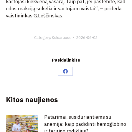
kartojasi kiekvieną vasarą. Taip pat, jei pastebite, kad
odos reakciją sukelia ir vartojami vaistai“, – prideda
vaistininkas G.Leščinskas.
Category:
Kuluaruose
2026-06-03
Pasidalinkite
Share
on
Facebook
Kitos naujienos
Patarimai, susiduriantiems su
anemija: kaip padidinti hemoglobino
ir feritino rodiklius?