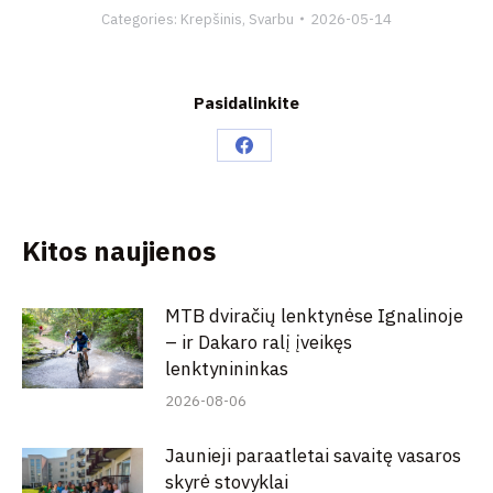
Categories:
Krepšinis
,
Svarbu
2026-05-14
Pasidalinkite
Share
on
Facebook
Kitos naujienos
MTB dviračių lenktynėse Ignalinoje
– ir Dakaro ralį įveikęs
lenktynininkas
2026-08-06
Jaunieji paraatletai savaitę vasaros
skyrė stovyklai