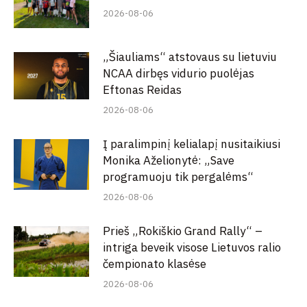
2026-08-06
„Šiauliams“ atstovaus su lietuviu
NCAA dirbęs vidurio puolėjas
Eftonas Reidas
2026-08-06
Į paralimpinį kelialapį nusitaikiusi
Monika Aželionytė: „Save
programuoju tik pergalėms“
2026-08-06
Prieš „Rokiškio Grand Rally“ –
intriga beveik visose Lietuvos ralio
čempionato klasėse
2026-08-06