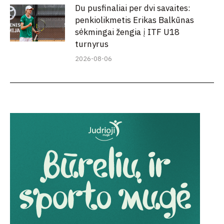
Du pusfinaliai per dvi savaites:
penkiolikmetis Erikas Balkūnas
sėkmingai žengia į ITF U18
turnyrus
2026-08-06