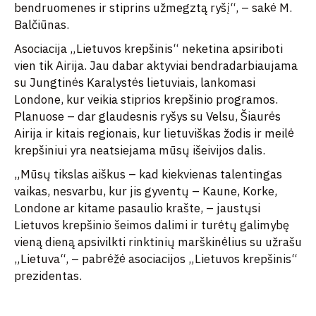
bendruomenes ir stiprins užmegztą ryšį“, – sakė M.
Balčiūnas.
Asociacija „Lietuvos krepšinis“ neketina apsiriboti
vien tik Airija. Jau dabar aktyviai bendradarbiaujama
su Jungtinės Karalystės lietuviais, lankomasi
Londone, kur veikia stiprios krepšinio programos.
Planuose – dar glaudesnis ryšys su Velsu, Šiaurės
Airija ir kitais regionais, kur lietuviškas žodis ir meilė
krepšiniui yra neatsiejama mūsų išeivijos dalis.
„Mūsų tikslas aiškus – kad kiekvienas talentingas
vaikas, nesvarbu, kur jis gyventų – Kaune, Korke,
Londone ar kitame pasaulio krašte, – jaustųsi
Lietuvos krepšinio šeimos dalimi ir turėtų galimybę
vieną dieną apsivilkti rinktinių marškinėlius su užrašu
„Lietuva“, – pabrėžė asociacijos „Lietuvos krepšinis“
prezidentas.