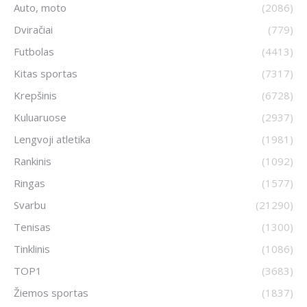
Auto, moto
(2086)
Dviračiai
(779)
Futbolas
(4413)
Kitas sportas
(7317)
Krepšinis
(6728)
Kuluaruose
(2937)
Lengvoji atletika
(1981)
Rankinis
(1092)
Ringas
(1577)
Svarbu
(21290)
Tenisas
(1300)
Tinklinis
(1086)
TOP1
(3683)
Žiemos sportas
(1837)