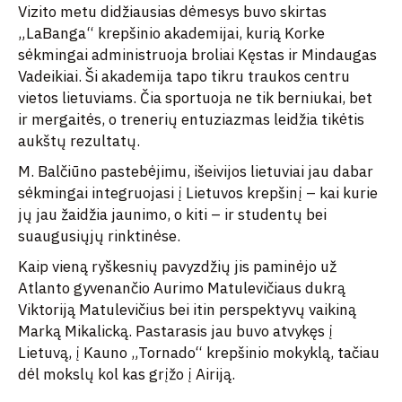
Vizito metu didžiausias dėmesys buvo skirtas
„LaBanga“ krepšinio akademijai, kurią Korke
sėkmingai administruoja broliai Kęstas ir Mindaugas
Vadeikiai. Ši akademija tapo tikru traukos centru
vietos lietuviams. Čia sportuoja ne tik berniukai, bet
ir mergaitės, o trenerių entuziazmas leidžia tikėtis
aukštų rezultatų.
M. Balčiūno pastebėjimu, išeivijos lietuviai jau dabar
sėkmingai integruojasi į Lietuvos krepšinį – kai kurie
jų jau žaidžia jaunimo, o kiti – ir studentų bei
suaugusiųjų rinktinėse.
Kaip vieną ryškesnių pavyzdžių jis paminėjo už
Atlanto gyvenančio Aurimo Matulevičiaus dukrą
Viktoriją Matulevičius bei itin perspektyvų vaikiną
Marką Mikalicką. Pastarasis jau buvo atvykęs į
Lietuvą, į Kauno „Tornado“ krepšinio mokyklą, tačiau
dėl mokslų kol kas grįžo į Airiją.