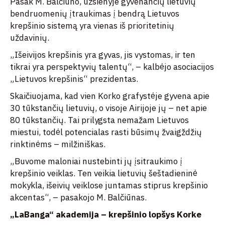
Pasak M. Balčiūno, užsienyje gyvenančių lietuvių
bendruomenių įtraukimas į bendrą Lietuvos
krepšinio sistemą yra vienas iš prioritetinių
uždavinių.
„Išeivijos krepšinis yra gyvas, jis vystomas, ir ten
tikrai yra perspektyvių talentų“, – kalbėjo asociacijos
„Lietuvos krepšinis“ prezidentas.
Skaičiuojama, kad vien Korko grafystėje gyvena apie
30 tūkstančių lietuvių, o visoje Airijoje jų – net apie
80 tūkstančių. Tai prilygsta nemažam Lietuvos
miestui, todėl potencialas rasti būsimų žvaigždžių
rinktinėms – milžiniškas.
„Buvome maloniai nustebinti jų įsitraukimo į
krepšinio veiklas. Ten veikia lietuvių šeštadieninė
mokykla, išeivių veiklose juntamas stiprus krepšinio
akcentas“, – pasakojo M. Balčiūnas.
„LaBanga“ akademija – krepšinio lopšys Korke