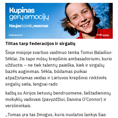
Tiltas tarp federacijos ir sirgalių
Šioje misijoje svarbus vaidmuo tenka Tomui Balaišiui-
Sėklai. Jis tapo mūsų krepšinio ambasadoriumi, kurio
užduotis – ne tiek talentų paieška, kiek ir sirgalių
bazės auginimas. Sėkla, būdamas puikiai
atpažįstamas veidas ir Lietuvos krepšinio rinktinės
sirgalių siela, lengvai rado
kalbą su Airijos lietuvių bendruomene, šeštadieninių
mokyklų vadovais (pavyzdžiui, Daivina O’Connor) ir
verslininkais.
„Tomas yra tas žmogus, kuris nuolatos lankys šias