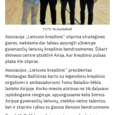
FOTO: ltu.basketball
Asociacija „Lietuvos krepšinis“ stiprina strategines
gaires, siekdama dar labiau apjungti užsienyje
gyvenančių lietuvių krepšinio bendruomenes. Šįkart
dėmesio centre atsidūrė Airija, kur krepšinio pulsas
plaka itin stipriai.
Asociacijos „Lietuvos krepšinis“ prezidentas
Mindaugas Balčiūnas kartu su legendiniu krepšinio
sirgaliumi ir ambasadoriumi Tomu Balaišiu-Sėkla
lankėsi Airijoje. Korko mieste atstovai ne tik dalyvavo
įspūdingame renginyje, apjungusiame kelis šimtus
Airijoje gyvenančių lietuvių, stebėjo vietos talentus,
bet ir stiprino ryšius su gausia išeivijos bendruomene.