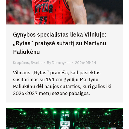
Gynybos specialistas lieka Vilniuje:
„Rytas“ pratęsė sutartį su Martynu
Paliukėnu
Krepšinis
,
Svarbu
By
Dominykas
2026-05-14
Vilniaus „Rytas“ praneša, kad pasiektas
susitarimas su 191 cm gynėju Martynu
Paliukėnu dėl naujos sutarties, kuri galios iki
2026-2027 metų sezono pabaigos.