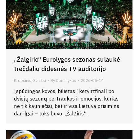
„Žalgirio“ Eurolygos sezonas sulaukė
trečdaliu didesnės TV auditorijo
Krepšinis
,
Svarbu
By
Dominykas
2026-05-14
Įspūdingos kovos, bilietas į ketvirtfinalį po
dviejų sezonų pertraukos ir emocijos, kurias
ne tik kauniečiai, bet ir visa Lietuva prisimins
dar ilgai – toks buvo „Žalgiris“.