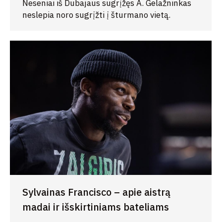
Neseniai iš Dubajaus sugrįžęs A. Gelažninkas
neslepia noro sugrįžti į šturmano vietą.
Sylvainas Francisco – apie aistrą
madai ir išskirtiniams bateliams