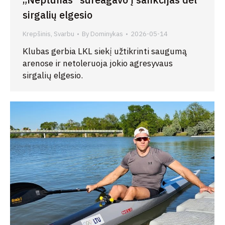
sirgalių elgesio
Krepšinis
,
Svarbu
By
Dominykas
2026-05-14
Klubas gerbia LKL siekį užtikrinti saugumą
arenose ir netoleruoja jokio agresyvaus
sirgalių elgesio.