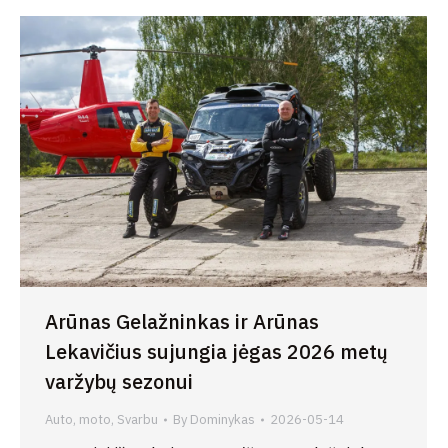
Arūnas Gelažninkas ir Arūnas
Lekavičius sujungia jėgas 2026 metų
varžybų sezonui
Auto, moto
,
Svarbu
By
Dominykas
2026-05-14