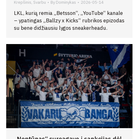
Krepšinis
,
Svarbu
By
Dominykas
2026-05-14
LKL, kurią remia „Betsson“, „YouTube“ kanale
– ypatingas „Ballzy x Kicks“ rubrikos epizodas
su bene didžiausiu lygos sneakerheadu.
„Neptūnas“ sureagavo į sankcijas dėl