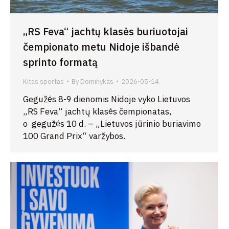
„RS Feva“ jachtų klasės buriuotojai
čempionato metu Nidoje išbandė
sprinto formatą
Kitas sportas
By
Dominykas
2026-05-14
Gegužės 8-9 dienomis Nidoje vyko Lietuvos
„RS Feva“ jachtų klasės čempionatas,
o gegužės 10 d. – „Lietuvos jūrinio buriavimo
100 Grand Prix“ varžybos.