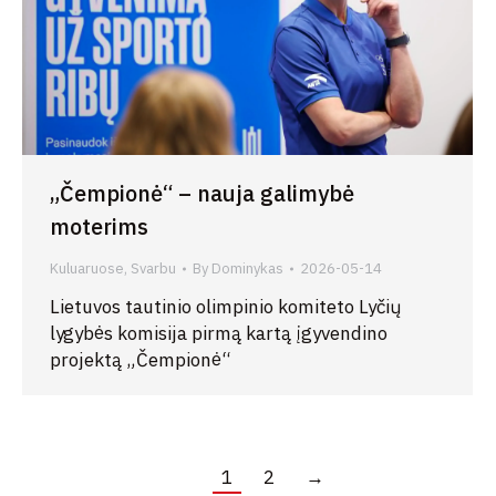
„Čempionė“ – nauja galimybė
moterims
Kuluaruose
,
Svarbu
By
Dominykas
2026-05-14
Lietuvos tautinio olimpinio komiteto Lyčių
lygybės komisija pirmą kartą įgyvendino
projektą „Čempionė“
1
2
→