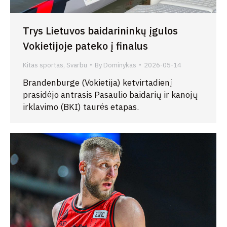
Trys Lietuvos baidarininkų įgulos
Vokietijoje pateko į finalus
Kitas sportas
,
Svarbu
By
Dominykas
2026-05-14
Brandenburge (Vokietija) ketvirtadienį
prasidėjo antrasis Pasaulio baidarių ir kanojų
irklavimo (BKI) taurės etapas.