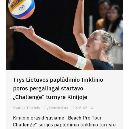
Trys Lietuvos paplūdimio tinklinio
poros pergalingai startavo
„Challenge“ turnyre Kinijoje
Svarbu
,
Tinklinis
By
Dominykas
2026-05-14
Kinijoje prasidėjusiame „Beach Pro Tour
Challenge“ serijos paplūdimio tinklinio turnyre