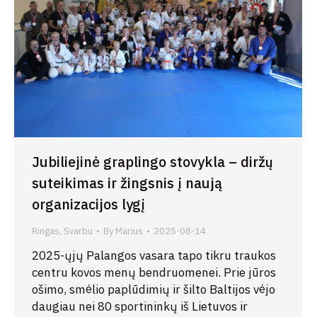
Jubiliejinė graplingo stovykla – diržų
suteikimas ir žingsnis į naują
organizacijos lygį
Ringas
,
Svarbu
By
Marius
2025-08-14
2025-ųjų Palangos vasara tapo tikru traukos
centru kovos menų bendruomenei. Prie jūros
ošimo, smėlio paplūdimių ir šilto Baltijos vėjo
daugiau nei 80 sportininkų iš Lietuvos ir