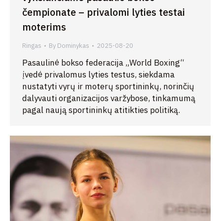
čempionate – privalomi lyties testai
moterims
Ringas
By
Dominykas
2025-08-20
Pasaulinė bokso federacija „World Boxing“
įvedė privalomus lyties testus, siekdama
nustatyti vyrų ir moterų sportininkų, norinčių
dalyvauti organizacijos varžybose, tinkamumą
pagal naują sportininkų atitikties politiką.