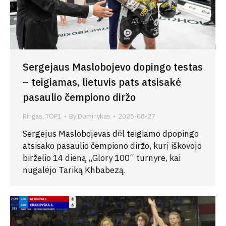
Sergejaus Maslobojevo dopingo testas
– teigiamas, lietuvis pats atsisakė
pasaulio čempiono diržo
Ringas
,
TOP1
By
Dominykas
2025-08-27
Sergejus Maslobojevas dėl teigiamo dpopingo
atsisako pasaulio čempiono diržo, kurį iškovojo
birželio 14 dieną „Glory 100“ turnyre, kai
nugalėjo Tariką Khbabezą.