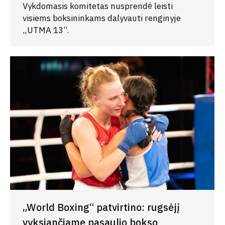
Vykdomasis komitetas nusprendė leisti
visiems boksininkams dalyvauti renginyje
„UTMA 13”.
„World Boxing“ patvirtino: rugsėjį
vyksiančiame pasaulio bokso