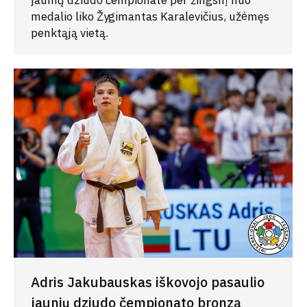
jaunių dziudo čempionate per žingsnį nuo
medalio liko Žygimantas Karalevičius, užėmęs
penktąją vietą.
Adris Jakubauskas iškovojo pasaulio
jaunių dziudo čempionato bronzą