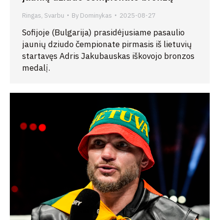
Ringas
,
Svarbu
By
Dominykas
2025-08-27
Sofijoje (Bulgarija) prasidėjusiame pasaulio
jaunių dziudo čempionate pirmasis iš lietuvių
startavęs Adris Jakubauskas iškovojo bronzos
medalį.