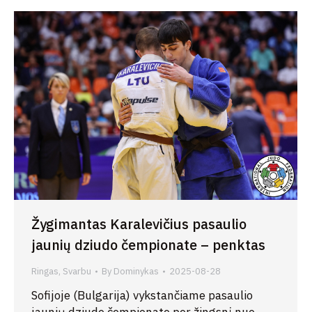
Žygimantas Karalevičius pasaulio
jaunių dziudo čempionate – penktas
Ringas
,
Svarbu
By
Dominykas
2025-08-28
Sofijoje (Bulgarija) vykstančiame pasaulio