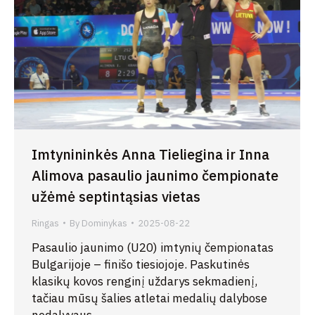
Imtynininkės Anna Tieliegina ir Inna
Alimova pasaulio jaunimo čempionate
užėmė septintąsias vietas
Ringas
By
Dominykas
2025-08-22
Pasaulio jaunimo (U20) imtynių čempionatas
Bulgarijoje – finišo tiesiojoje. Paskutinės
klasikų kovos renginį uždarys sekmadienį,
tačiau mūsų šalies atletai medalių dalybose
nedalyvaus.