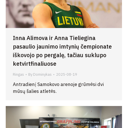
Inna Alimova ir Anna Tieliegina
pasaulio jaunimo imtynių čempionate
iškovojo po pergalę, tačiau suklupo
ketvirtfinaliuose
Ringas
By
Dominykas
2025-08-19
Antradienį Samokovo arenoje grūmėsi dvi
mūsų šalies atletės.