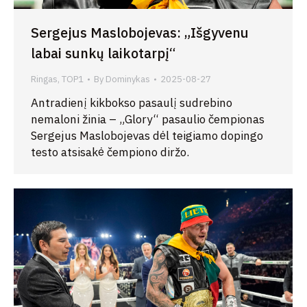
Sergejus Maslobojevas: „Išgyvenu
labai sunkų laikotarpį“
Ringas
,
TOP1
By
Dominykas
2025-08-27
Antradienį kikbokso pasaulį sudrebino
nemaloni žinia – „Glory“ pasaulio čempionas
Sergejus Maslobojevas dėl teigiamo dopingo
testo atsisakė čempiono diržo.