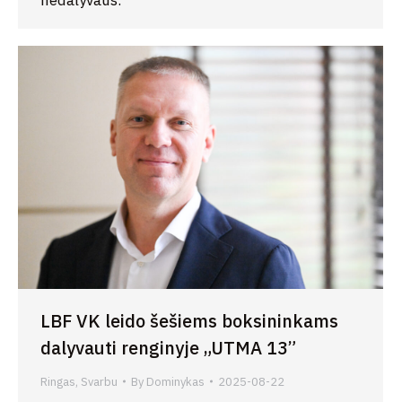
LBF VK leido šešiems boksininkams
dalyvauti renginyje „UTMA 13”
Ringas
,
Svarbu
By
Dominykas
2025-08-22