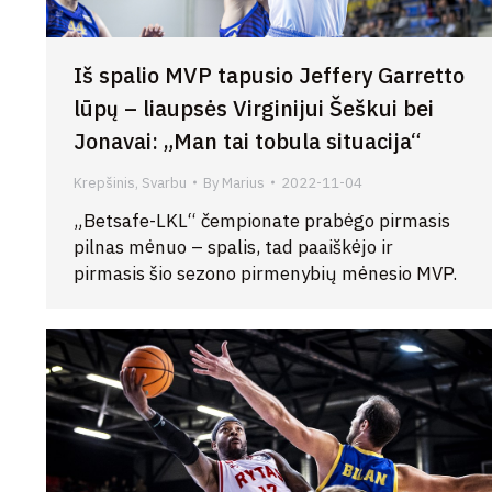
Iš spalio MVP tapusio Jeffery Garretto
lūpų – liaupsės Virginijui Šeškui bei
Jonavai: „Man tai tobula situacija“
Krepšinis
,
Svarbu
By
Marius
2022-11-04
„Betsafe-LKL“ čempionate prabėgo pirmasis
pilnas mėnuo – spalis, tad paaiškėjo ir
pirmasis šio sezono pirmenybių mėnesio MVP.