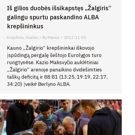
Iš gilios duobės išsikapstęs „Žalgiris“
galingu spurtu paskandino ALBA
krepšininkus
Krepšinis
,
Svarbu
By
Marius
2022-11-05
Kauno „Žalgirio“ krepšininkai iškovojo
įspūdingą pergalę šeštojo Eurolygos turo
rungtynėse. Kazio Maksvyčio auklėtiniai
„Žalgirio“ arenoje panaikino dvidešimties
taškų deficitą ir 88:81 (13:25, 19:19, 22:17,
34:20) įveikė Berlyno ALBA.