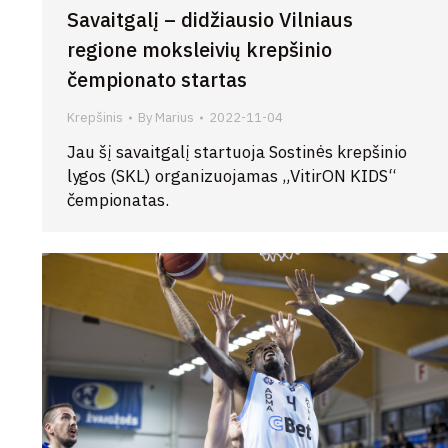
Savaitgalį – didžiausio Vilniaus
regione moksleivių krepšinio
čempionato startas
Krepšinis
By
Marius
2022-11-04
Jau šį savaitgalį startuoja Sostinės krepšinio
lygos (SKL) organizuojamas „VitirON KIDS“
čempionatas.