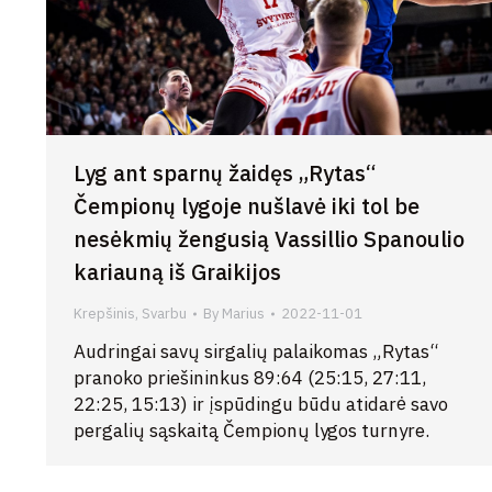
Lyg ant sparnų žaidęs „Rytas“
Čempionų lygoje nušlavė iki tol be
nesėkmių žengusią Vassillio Spanoulio
kariauną iš Graikijos
Krepšinis
,
Svarbu
By
Marius
2022-11-01
Audringai savų sirgalių palaikomas „Rytas“
pranoko priešininkus 89:64 (25:15, 27:11,
22:25, 15:13) ir įspūdingu būdu atidarė savo
pergalių sąskaitą Čempionų lygos turnyre.