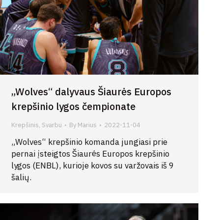
„Wolves“ dalyvaus Šiaurės Europos
krepšinio lygos čempionate
Krepšinis
,
Svarbu
By
Marius
2022-11-04
„Wolves“ krepšinio komanda jungiasi prie
pernai įsteigtos Šiaurės Europos krepšinio
lygos (ENBL), kurioje kovos su varžovais iš 9
šalių.