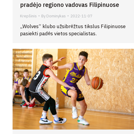
pradėjo regiono vadovas Filipinuose
Krepšinis
By
Dominykas
2022-11-07
„Wolves“ klubo užsibrėžtus tikslus Filipinuose
pasiekti padės vietos specialistas.