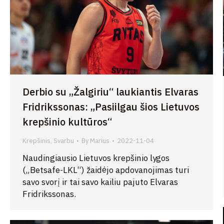
Derbio su „Žalgiriu“ laukiantis Elvaras
Fridrikssonas: „Pasiilgau šios Lietuvos
krepšinio kultūros“
Krepšinis
,
Svarbu
By
Marius
2022-11-04
Naudingiausio Lietuvos krepšinio lygos
(„Betsafe-LKL“) žaidėjo apdovanojimas turi
savo svorį ir tai savo kailiu pajuto Elvaras
Fridrikssonas.