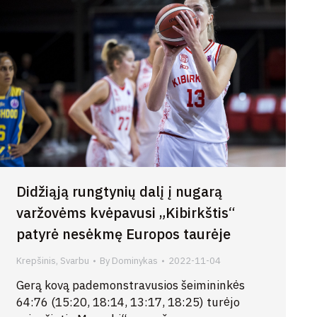
Didžiąją rungtynių dalį į nugarą
varžovėms kvėpavusi „Kibirkštis“
patyrė nesėkmę Europos taurėje
Krepšinis
,
Svarbu
By
Dominykas
2022-11-04
Gerą kovą pademonstravusios šeimininkės
64:76 (15:20, 18:14, 13:17, 18:25) turėjo