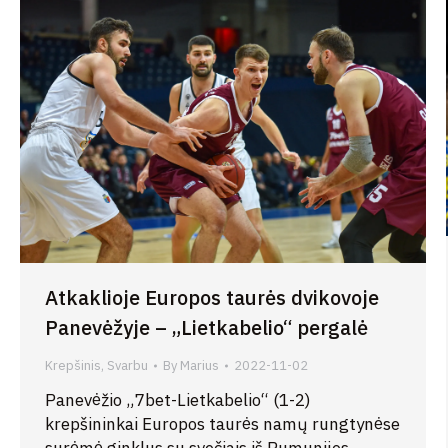
Atkaklioje Europos taurės dvikovoje
Panevėžyje – „Lietkabelio“ pergalė
Krepšinis
,
Svarbu
By
Marius
2022-11-02
Panevėžio „7bet-Lietkabelio“ (1-2)
krepšininkai Europos taurės namų rungtynėse