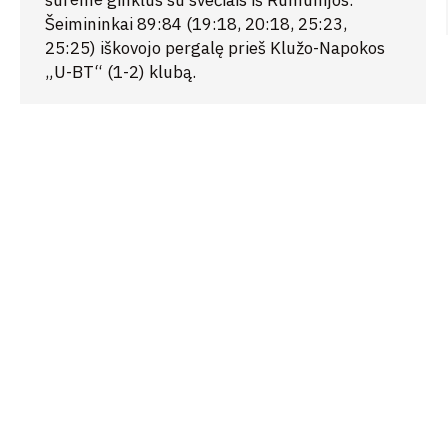
surėmė ginklus su svečiais iš Rumunijos.
Šeimininkai 89:84 (19:18, 20:18, 25:23,
25:25) iškovojo pergalę prieš Klužo-Napokos
„U-BT“ (1-2) klubą.