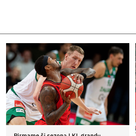
Pirmame šį sezoną LKL grandų