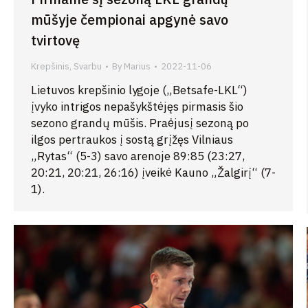
mūšyje čempionai apgynė savo
tvirtovę
Krepšinis
,
Svarbu
By
Marius
2022-11-06
Lietuvos krepšinio lygoje („Betsafe-LKL“)
įvyko intrigos nepašykštėjęs pirmasis šio
sezono grandų mūšis. Praėjusį sezoną po
ilgos pertraukos į sostą grįžęs Vilniaus
„Rytas“ (5-3) savo arenoje 89:85 (23:27,
20:21, 20:21, 26:16) įveikė Kauno „Žalgirį“ (7-
1).