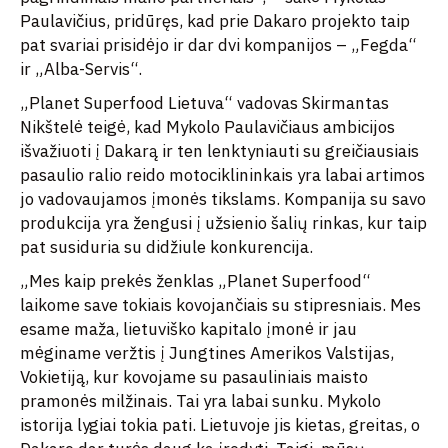
Paulavičius, pridūręs, kad prie Dakaro projekto taip
pat svariai prisidėjo ir dar dvi kompanijos – „Fegda“
ir „Alba-Servis“.
„Planet Superfood Lietuva“ vadovas Skirmantas
Nikštelė teigė, kad Mykolo Paulavičiaus ambicijos
išvažiuoti į Dakarą ir ten lenktyniauti su greičiausiais
pasaulio ralio reido motociklininkais yra labai artimos
jo vadovaujamos įmonės tikslams. Kompanija su savo
produkcija yra žengusi į užsienio šalių rinkas, kur taip
pat susiduria su didžiule konkurencija.
„Mes kaip prekės ženklas „Planet Superfood“
laikome save tokiais kovojančiais su stipresniais. Mes
esame maža, lietuviško kapitalo įmonė ir jau
mėginame veržtis į Jungtines Amerikos Valstijas,
Vokietiją, kur kovojame su pasauliniais maisto
pramonės milžinais. Tai yra labai sunku. Mykolo
istorija lygiai tokia pati. Lietuvoje jis kietas, greitas, o