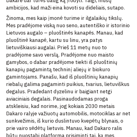
Dakare dar turės daug ką įrodyti. Taigi, mūsų
ambicijos, kad maži eina kovoti su dideliais, sutapo.
Žinoma, mes kaip įmonė turime ir ilgalaikių tikslų.
Mes pradėjome viską nuo seno, autentiško ir istorinio
Lietuvos augalo – pluoštinės kanapės. Manau, kad
pluoštinė kanapė, kartu su linu, yra patys
lietuviškiausi augalai. Prieš 11 metų nuo to
pradėjome savo verslą. Pradėjome nuo maisto
gamybos, o dabar pradėjome tiekti iš pluoštinių
kanapių pagamintą techninį aliejų ir biokuro
gamintojams. Panašu, kad iš pluoštinių kanapių
riebalų galima pagaminti puikius, tvarius, lietuviškus
degalus. Pradedant dyzelinu ir baigiant netgi
aviaciniais degalais. Pasinaudodamas proga
atskleisiu, kad norime, jog kokiais 2030 metais
Dakaro ralyje važiuotų automobilis, motociklas ar net
sunkvežimis, iš kurio duslintuvo kvepėtų blynais, o
prie vairo sėdėtų lietuvis. Manau, kad Dakaro ralis
būtų nuostabi platforma prisiminti tai, ką mes