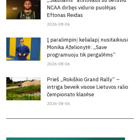
„Šiauliams“ atstovaus su lietuviu
NCAA dirbęs vidurio puolėjas
Eftonas Reidas
2026-08-06
Į paralimpinį kelialapį nusitaikiusi
Monika Aželionytė: „Save
programuoju tik pergalėms“
2026-08-06
Prieš „Rokiškio Grand Rally“ –
intriga beveik visose Lietuvos ralio
čempionato klasėse
2026-08-06