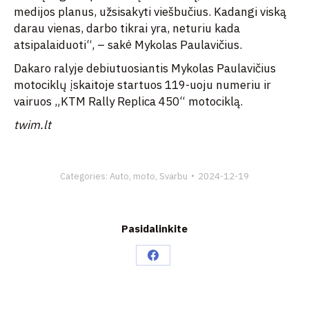
medijos planus, užsisakyti viešbučius. Kadangi viską
darau vienas, darbo tikrai yra, neturiu kada
atsipalaiduoti“, – sakė Mykolas Paulavičius.
Dakaro ralyje debiutuosiantis Mykolas Paulavičius
motociklų įskaitoje startuos 119-uoju numeriu ir
vairuos „KTM Rally Replica 450“ motociklą.
twim.lt
Categories:
Auto, moto
,
Svarbu
2024-12-19
Pasidalinkite
Share
on
Facebook