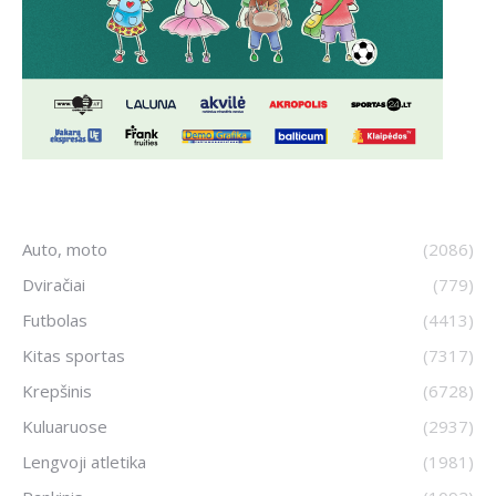
Auto, moto
(2086)
Dviračiai
(779)
Futbolas
(4413)
Kitas sportas
(7317)
Krepšinis
(6728)
Kuluaruose
(2937)
Lengvoji atletika
(1981)