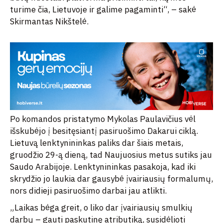
turime čia, Lietuvoje ir galime pagaminti“, – sakė
Skirmantas Nikštelė.
Po komandos pristatymo Mykolas Paulavičius vėl
išskubėjo į besitęsiantį pasiruošimo Dakarui ciklą.
Lietuvą lenktynininkas paliks dar šiais metais,
gruodžio 29-ą dieną, tad Naujuosius metus sutiks jau
Saudo Arabijoje. Lenktynininkas pasakoja, kad iki
skrydžio jo laukia dar gausybė įvairiausių formalumų,
nors didieji pasiruošimo darbai jau atlikti.
„Laikas bėga greit, o liko dar įvairiausių smulkių
darbų – gauti paskutinę atributiką, susidėlioti