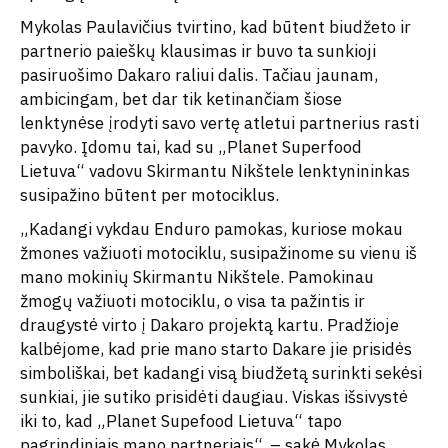
Mykolas Paulavičius tvirtino, kad būtent biudžeto ir
partnerio paieškų klausimas ir buvo ta sunkioji
pasiruošimo Dakaro raliui dalis. Tačiau jaunam,
ambicingam, bet dar tik ketinančiam šiose
lenktynėse įrodyti savo vertę atletui partnerius rasti
pavyko. Įdomu tai, kad su „Planet Superfood
Lietuva“ vadovu Skirmantu Nikštele lenktynininkas
susipažino būtent per motociklus.
„Kadangi vykdau Enduro pamokas, kuriose mokau
žmones važiuoti motociklu, susipažinome su vienu iš
mano mokinių Skirmantu Nikštele. Pamokinau
žmogų važiuoti motociklu, o visa ta pažintis ir
draugystė virto į Dakaro projektą kartu. Pradžioje
kalbėjome, kad prie mano starto Dakare jie prisidės
simboliškai, bet kadangi visą biudžetą surinkti sekėsi
sunkiai, jie sutiko prisidėti daugiau. Viskas išsivystė
iki to, kad „Planet Supefood Lietuva“ tapo
pagrindiniais mano partneriais“, – sakė Mykolas