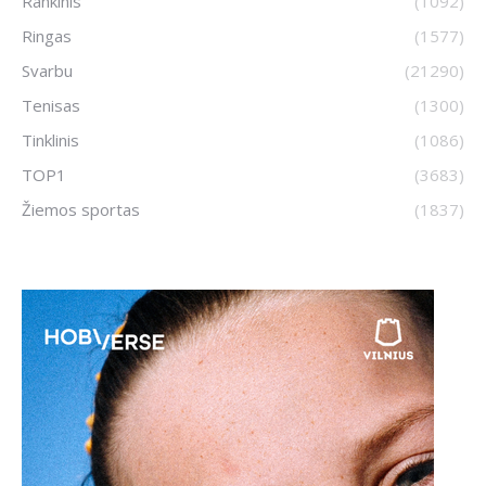
Rankinis
(1092)
Ringas
(1577)
Svarbu
(21290)
Tenisas
(1300)
Tinklinis
(1086)
TOP1
(3683)
Žiemos sportas
(1837)