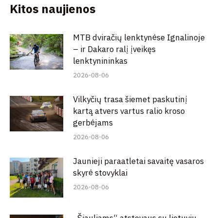
Kitos naujienos
MTB dviračių lenktynėse Ignalinoje
– ir Dakaro ralį įveikęs
lenktynininkas
2026-08-06
Vilkyčių trasa šiemet paskutinį
kartą atvers vartus ralio kroso
gerbėjams
2026-08-06
Jaunieji paraatletai savaitę vasaros
skyrė stovyklai
2026-08-06