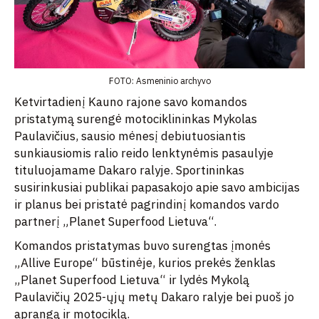
FOTO: Asmeninio archyvo
Ketvirtadienį Kauno rajone savo komandos
pristatymą surengė motociklininkas Mykolas
Paulavičius, sausio mėnesį debiutuosiantis
sunkiausiomis ralio reido lenktynėmis pasaulyje
tituluojamame Dakaro ralyje. Sportininkas
susirinkusiai publikai papasakojo apie savo ambicijas
ir planus bei pristatė pagrindinį komandos vardo
partnerį „Planet Superfood Lietuva“.
Komandos pristatymas buvo surengtas įmonės
„Allive Europe“ būstinėje, kurios prekės ženklas
„Planet Superfood Lietuva“ ir lydės Mykolą
Paulavičių 2025-ųjų metų Dakaro ralyje bei puoš jo
aprangą ir motociklą.