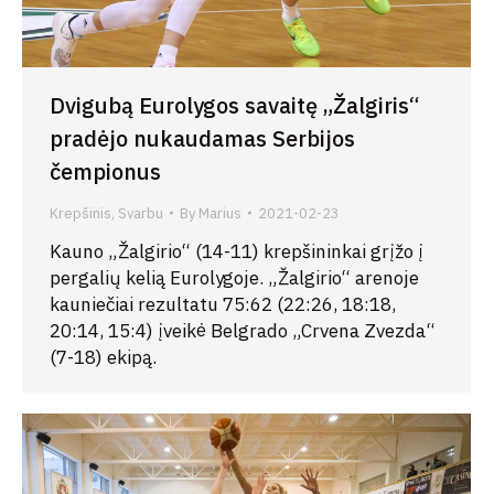
Dvigubą Eurolygos savaitę „Žalgiris“
pradėjo nukaudamas Serbijos
čempionus
Krepšinis
,
Svarbu
By
Marius
2021-02-23
Kauno „Žalgirio“ (14-11) krepšininkai grįžo į
pergalių kelią Eurolygoje. „Žalgirio“ arenoje
kauniečiai rezultatu 75:62 (22:26, 18:18,
20:14, 15:4) įveikė Belgrado „Crvena Zvezda“
(7-18) ekipą.