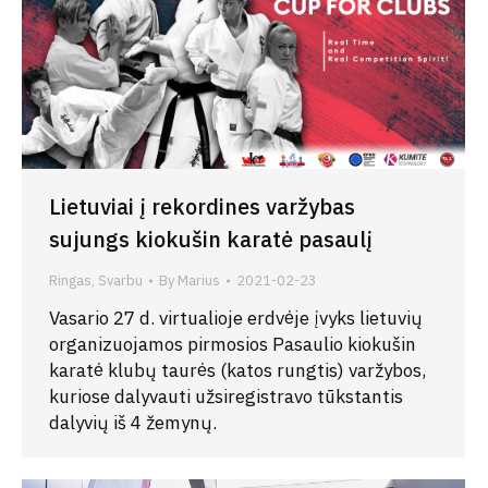
Lietuviai į rekordines varžybas
sujungs kiokušin karatė pasaulį
Ringas
,
Svarbu
By
Marius
2021-02-23
Vasario 27 d. virtualioje erdvėje įvyks lietuvių
organizuojamos pirmosios Pasaulio kiokušin
karatė klubų taurės (katos rungtis) varžybos,
kuriose dalyvauti užsiregistravo tūkstantis
dalyvių iš 4 žemynų.