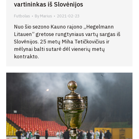
vartininkas iš Slovėnijos
Futbolas
By
Marius
2021-02-23
Nuo šio sezono Kauno rajono „Hegelmann
Litauen” gretose rungtyniaus vartų sargas iš
Slovėnijos. 25 metų Miha Tetičkovičius ir
mėlynai balti sutarė dėl vienerių metų
kontrakto.