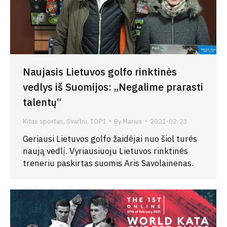
Naujasis Lietuvos golfo rinktinės
vedlys iš Suomijos: „Negalime prarasti
talentų“
Kitas sportas
,
Svarbu
,
TOP1
By
Marius
2021-02-23
Geriausi Lietuvos golfo žaidėjai nuo šiol turės
naują vedlį. Vyriausiuoju Lietuvos rinktinės
treneriu paskirtas suomis Aris Savolainenas.