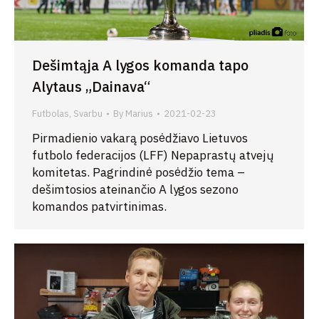
Dešimtąja A lygos komanda tapo
Alytaus „Dainava“
Futbolas
,
Svarbu
By
Marius
2021-02-23
Pirmadienio vakarą posėdžiavo Lietuvos
futbolo federacijos (LFF) Nepaprastų atvejų
komitetas. Pagrindinė posėdžio tema –
dešimtosios ateinančio A lygos sezono
komandos patvirtinimas.