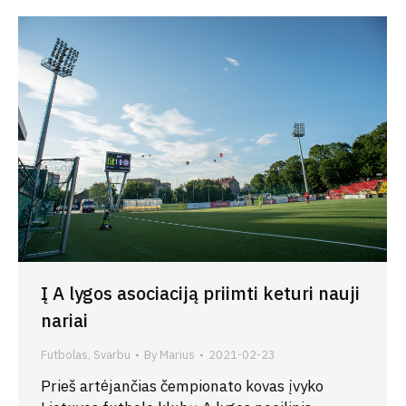
Į A lygos asociaciją priimti keturi nauji
nariai
Futbolas
,
Svarbu
By
Marius
2021-02-23
Prieš artėjančias čempionato kovas įvyko