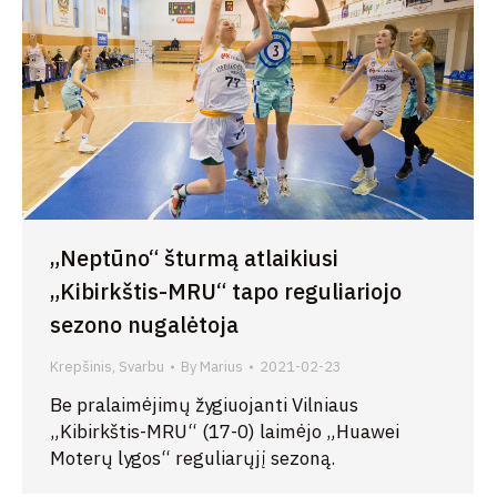
„Neptūno“ šturmą atlaikiusi
„Kibirkštis-MRU“ tapo reguliariojo
sezono nugalėtoja
Krepšinis
,
Svarbu
By
Marius
2021-02-23
Be pralaimėjimų žygiuojanti Vilniaus
„Kibirkštis-MRU“ (17-0) laimėjo „Huawei
Moterų lygos“ reguliarųjį sezoną.