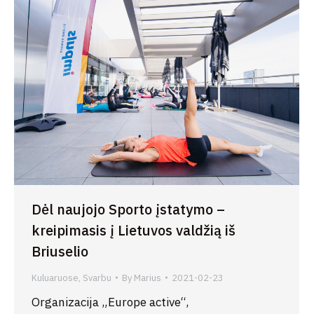
Dėl naujojo Sporto įstatymo –
kreipimasis į Lietuvos valdžią iš
Briuselio
Kuluaruose
,
Svarbu
By
Marius
2021-02-23
Organizacija „Europe active“,