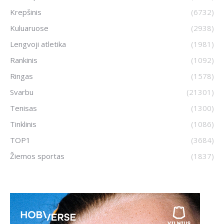
Krepšinis
(6732)
Kuluaruose
(2938)
Lengvoji atletika
(1981)
Rankinis
(1092)
Ringas
(1578)
Svarbu
(21301)
Tenisas
(1300)
Tinklinis
(1086)
TOP1
(3684)
Žiemos sportas
(1837)