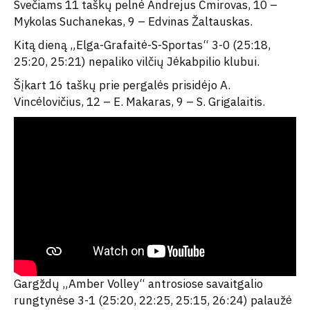
Svečiams 11 taškų pelnė Andrejus Čmirovas, 10 –
Mykolas Suchanekas, 9 – Edvinas Žaltauskas.
Kitą dieną „Elga-Grafaitė-S-Sportas“ 3-0 (25:18,
25:20, 25:21) nepaliko vilčių Jėkabpilio klubui.
Šįkart 16 taškų prie pergalės prisidėjo A.
Vincėlovičius, 12 – E. Makaras, 9 – S. Grigalaitis.
Gargždų „Amber Volley“ antrosiose savaitgalio
rungtynėse 3-1 (25:20, 22:25, 25:15, 26:24) palaužė