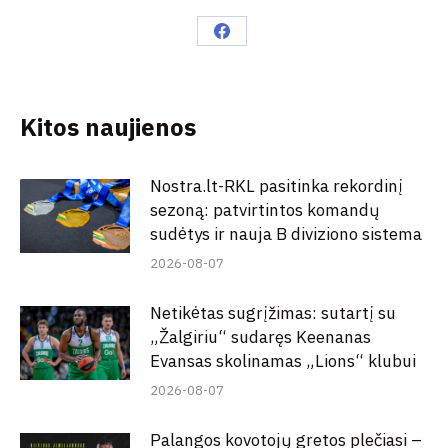
Share
on
Facebook
Kitos naujienos
Nostra.lt-RKL pasitinka rekordinį
sezoną: patvirtintos komandų
sudėtys ir nauja B diviziono sistema
2026-08-07
Netikėtas sugrįžimas: sutartį su
„Žalgiriu“ sudaręs Keenanas
Evansas skolinamas „Lions“ klubui
2026-08-07
Palangos kovotojų gretos plečiasi –