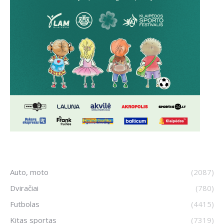
Auto, moto
(2087)
Dviračiai
(780)
Futbolas
(4415)
Kitas sportas
(7319)