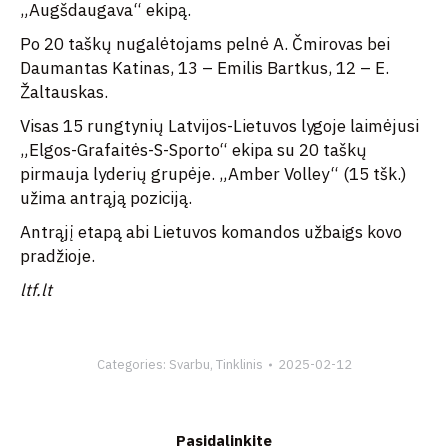
„Augšdaugava“ ekipą.
Po 20 taškų nugalėtojams pelnė A. Čmirovas bei
Daumantas Katinas, 13 – Emilis Bartkus, 12 – E.
Žaltauskas.
Visas 15 rungtynių Latvijos-Lietuvos lygoje laimėjusi
„Elgos-Grafaitės-S-Sporto“ ekipa su 20 taškų
pirmauja lyderių grupėje. „Amber Volley“ (15 tšk.)
užima antrąją poziciją.
Antrąjį etapą abi Lietuvos komandos užbaigs kovo
pradžioje.
ltf.lt
Categories:
Svarbu
,
Tinklinis
2025-02-12
Pasidalinkite