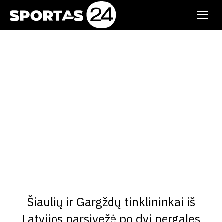
Šiaulių ir Gargždų tinklininkai iš
Latvijos parsivežė po dvi pergales