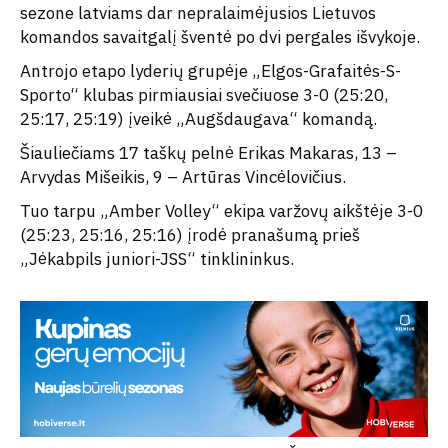
sezone latviams dar nepralaimėjusios Lietuvos
komandos savaitgalį šventė po dvi pergales išvykoje.
Antrojo etapo lyderių grupėje „Elgos-Grafaitės-S-
Sporto“ klubas pirmiausiai svečiuose 3-0 (25:20,
25:17, 25:19) įveikė „Augšdaugava“ komandą.
Šiauliečiams 17 taškų pelnė Erikas Makaras, 13 –
Arvydas Mišeikis, 9 – Artūras Vincėlovičius.
Tuo tarpu „Amber Volley“ ekipa varžovų aikštėje 3-0
(25:23, 25:16, 25:16) įrodė pranašumą prieš
„Jėkabpils juniori-JSS“ tinklininkus.