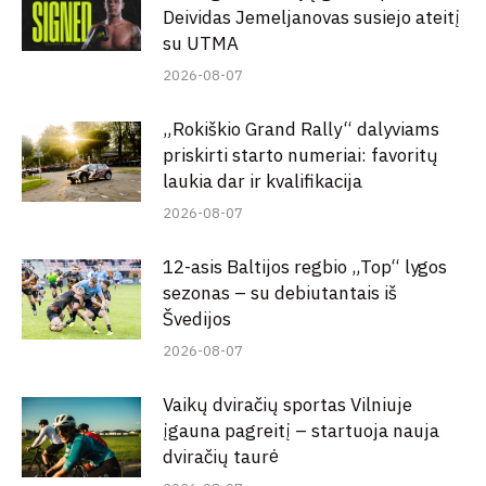
Deividas Jemeljanovas susiejo ateitį
su UTMA
2026-08-07
„Rokiškio Grand Rally“ dalyviams
priskirti starto numeriai: favoritų
laukia dar ir kvalifikacija
2026-08-07
12-asis Baltijos regbio „Top“ lygos
sezonas – su debiutantais iš
Švedijos
2026-08-07
Vaikų dviračių sportas Vilniuje
įgauna pagreitį – startuoja nauja
dviračių taurė