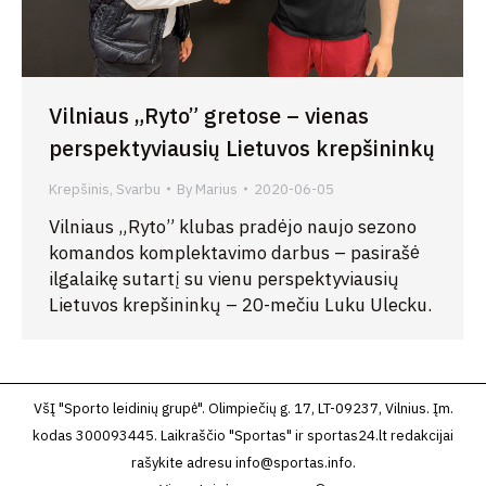
Vilniaus „Ryto” gretose – vienas
perspektyviausių Lietuvos krepšininkų
Krepšinis
,
Svarbu
By
Marius
2020-06-05
Vilniaus „Ryto” klubas pradėjo naujo sezono
komandos komplektavimo darbus – pasirašė
ilgalaikę sutartį su vienu perspektyviausių
Lietuvos krepšininkų – 20-mečiu Luku Ulecku.
VšĮ "Sporto leidinių grupė". Olimpiečių g. 17, LT-09237, Vilnius. Įm.
kodas 300093445. Laikraščio "Sportas" ir sportas24.lt redakcijai
rašykite adresu
info@sportas.info
.