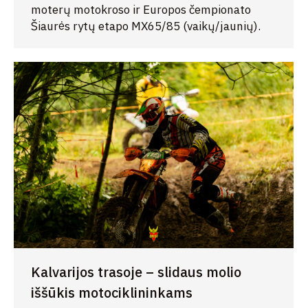
moterų motokroso ir Europos čempionato
Šiaurės rytų etapo MX65/85 (vaikų/jaunių).
Kalvarijos trasoje – slidaus molio
iššūkis motociklininkams