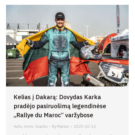
Kelias į Dakarą: Dovydas Karka
pradėjo pasiruošimą legendinėse
„Rallye du Maroc“ varžybose
Auto, moto
,
Svarbu
By
Marius
2025-10-12