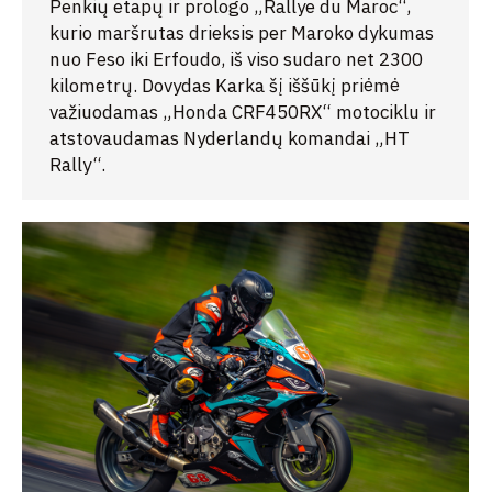
Penkių etapų ir prologo „Rallye du Maroc“,
kurio maršrutas drieksis per Maroko dykumas
nuo Feso iki Erfoudo, iš viso sudaro net 2300
kilometrų. Dovydas Karka šį iššūkį priėmė
važiuodamas „Honda CRF450RX“ motociklu ir
atstovaudamas Nyderlandų komandai „HT
Rally“.