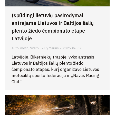
Įspūdingi lietuvių pasirodymai
antrajame Lietuvos ir Baltijos šalių
plento žiedo čempionato etape
Latvijoje
Auto, moto
,
Svarbu
By
Marius
2025-06-02
Latvijoje, Bikerniekų trasoje, vyko antrasis
Lietuvos ir Baltijos šalių plento žiedo
čempionato etapas, kurį organizavo Lietuvos
motociklų sporto federacija ir „Navas Racing
Club“.