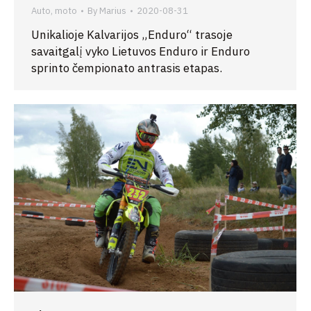
Auto, moto
By
Marius
2020-08-31
Unikalioje Kalvarijos „Enduro“ trasoje
savaitgalį vyko Lietuvos Enduro ir Enduro
sprinto čempionato antrasis etapas.