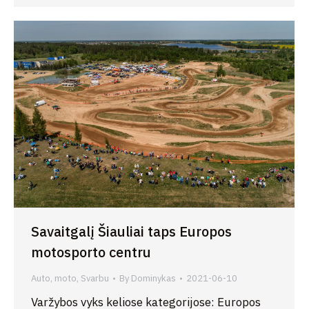
Savaitgalį Šiauliai taps Europos
motosporto centru
Auto, moto
,
Svarbu
By
Dominykas
2021-06-10
Varžybos vyks keliose kategorijose: Europos