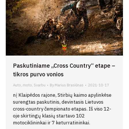
Paskutiniame „Cross Country“ etape –
tikros purvo vonios
Auto, moto
,
Svarbu
By
Marius Brasiūnas
2021-10-17
nį Klaipėdos rajone, Stirbių kaimo apylinkėse
surengtas paskutinis, devintasis Lietuvos
cross-country čempionato etapas. Iš viso 12-
oje skirtingų klasių startavo 102
motociklininkai ir 7 keturratininkai.