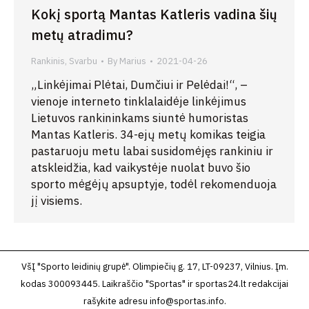
Kokį sportą Mantas Katleris vadina šių
metų atradimu?
Rankinis
,
Svarbu
By
Marius
2021-04-26
„Linkėjimai Plėtai, Dumčiui ir Pelėdai!“, –
vienoje interneto tinklalaidėje linkėjimus
Lietuvos rankininkams siuntė humoristas
Mantas Katleris. 34-ejų metų komikas teigia
pastaruoju metu labai susidomėjęs rankiniu ir
atskleidžia, kad vaikystėje nuolat buvo šio
sporto mėgėjų apsuptyje, todėl rekomenduoja
jį visiems.
VšĮ "Sporto leidinių grupė". Olimpiečių g. 17, LT-09237, Vilnius. Įm.
kodas 300093445. Laikraščio "Sportas" ir sportas24.lt redakcijai
rašykite adresu
info@sportas.info
.