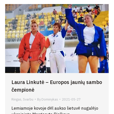
Laura Linkutė – Europos jaunių sambo
čempionė
Ringas
,
Svarbu
By
Dominykas
2021-05-27
Lemiamoje kovoje dėl aukso lietuvė nugalėjo