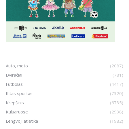
Auto, moto
(2087)
Dviračiai
(781)
Futbolas
(4417)
Kitas sportas
(7320)
Krepšinis
(6735)
Kuluaruose
(2938)
Lengvoji atletika
(1982)