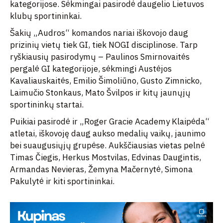
kategorijose. Sėkmingai pasirodė daugelio Lietuvos
klubų sportininkai.
Šakių „Audros“ komandos nariai iškovojo daug
prizinių vietų tiek GI, tiek NOGI disciplinose. Tarp
ryškiausių pasirodymų – Paulinos Smirnovaitės
pergalė GI kategorijoje, sėkmingi Austėjos
Kavaliauskaitės, Emilio Šimoliūno, Gusto Zimnicko,
Laimučio Stonkaus, Mato Švilpos ir kitų jaunųjų
sportininkų startai.
Puikiai pasirodė ir „Roger Gracie Academy Klaipėda“
atletai, iškovoję daug aukso medalių vaikų, jaunimo
bei suaugusiųjų grupėse. Aukščiausias vietas pelnė
Timas Čiegis, Herkus Mostvilas, Edvinas Daugintis,
Armandas Nevieras, Žemyna Mačernytė, Simona
Pakulytė ir kiti sportininkai.