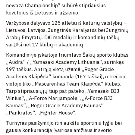
newaza Championship“ subūrė stipriausius
kovotojus iš Lietuvos ir užsienio.
Varžybose dalyvavo 125 atletai iš keturių valstybių –
Lietuvos, Latvijos, Jungtinės Karalystės bei Jungtinių
Arabų Emyratų. Dėl medalių ir komandinių taškų
varžėsi net 17 klubų ir akademijų.
Komandinėje įskaitoje triumfavo Šakių sporto klubas
„Audra“ / „Yamasaki Academy Lithuania“, surinkęs
197 taškus. Antrąją vietą užėmė „Roger Gracie
Academy Klaipėda“ komanda (167 taškai), o trečioje
vietoje liko „Mascarenhas Team Klaipėda“ klubas.
Tarp stipriausiųjų taip pat pateko „Yamasaki BJJ
Vilnius“, „A-Force Marijampolė“, „A-Force BJJ
Kaunas“, „Roger Gracie Academy Kaunas“,
„Pankratos“, „Fighter House“.
Turnyras pasižymėjo itin aukštu sportiniu lygiu bei
gausia konkurencija įvairiose amžiaus ir svorio