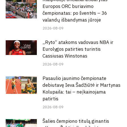
Europos ORC buriavimo
čempionatas: po šventės – 36
valandų išbandymas jūroje
2026-08-09
„Ryto“ atakoms vadovaus NBA ir
Eurolygos patirties turintis
Cassiusas Winstonas
2026-08-09
Pasaulio jaunimo čempionate
debiutavę Ieva Šadžiūtė ir Martynas
Kolupaila: tai – neįkainojama
patirtis
2026-08-09
Šalies čempiono titulą ginantis