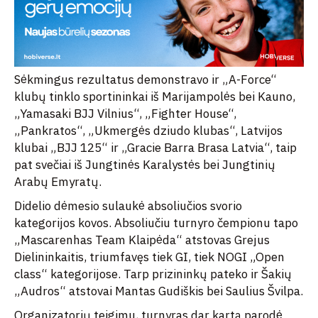
Sėkmingus rezultatus demonstravo ir „A-Force“
klubų tinklo sportininkai iš Marijampolės bei Kauno,
„Yamasaki BJJ Vilnius“, „Fighter House“,
„Pankratos“, „Ukmergės dziudo klubas“, Latvijos
klubai „BJJ 125“ ir „Gracie Barra Brasa Latvia“, taip
pat svečiai iš Jungtinės Karalystės bei Jungtinių
Arabų Emyratų.
Didelio dėmesio sulaukė absoliučios svorio
kategorijos kovos. Absoliučiu turnyro čempionu tapo
„Mascarenhas Team Klaipėda“ atstovas Grejus
Dielininkaitis, triumfavęs tiek GI, tiek NOGI „Open
class“ kategorijose. Tarp prizininkų pateko ir Šakių
„Audros“ atstovai Mantas Gudiškis bei Saulius Švilpa.
Organizatorių teigimu, turnyras dar kartą parodė