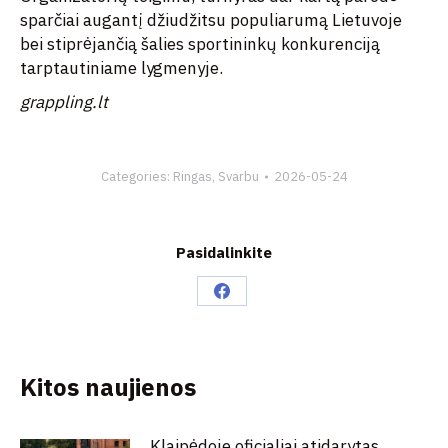
sparčiai augantį džiudžitsu populiarumą Lietuvoje
bei stiprėjančią šalies sportininkų konkurenciją
tarptautiniame lygmenyje.
grappling.lt
Categories:
Ringas
,
Svarbu
2026-05-24
Pasidalinkite
Share
on
Facebook
Kitos naujienos
Klaipėdoje oficialiai atidarytas