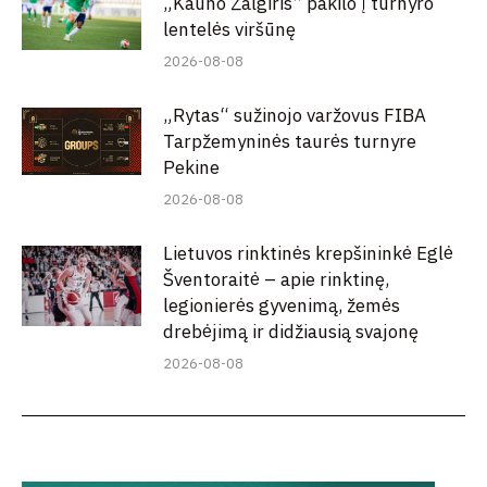
„Kauno Žalgiris“ pakilo į turnyro
lentelės viršūnę
2026-08-08
„Rytas“ sužinojo varžovus FIBA
Tarpžemyninės taurės turnyre
Pekine
2026-08-08
Lietuvos rinktinės krepšininkė Eglė
Šventoraitė – apie rinktinę,
legionierės gyvenimą, žemės
drebėjimą ir didžiausią svajonę
2026-08-08