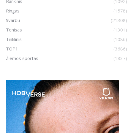
Rankinis
(1092)
Ringas
(1578)
Svarbu
(21308)
Tenisas
(1301)
Tinklinis
(1086)
TOP1
(3686)
Žiemos sportas
(1837)