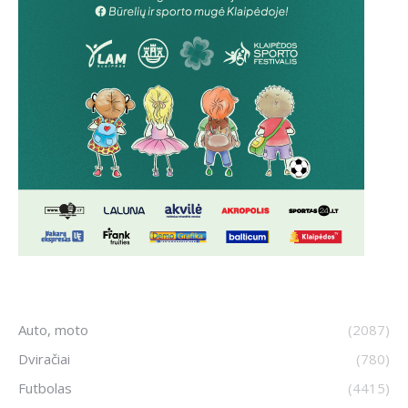
Auto, moto
(2087)
Dviračiai
(780)
Futbolas
(4415)