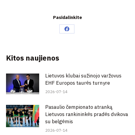
Pasidalinkite
Share
on
Facebook
Kitos naujienos
Lietuvos klubai sužinojo varžovus
EHF Europos taurės turnyre
2026-07-14
Pasaulio čempionato atranką
Lietuvos rankininkės pradės dvikova
su belgėmis
2026-07-14