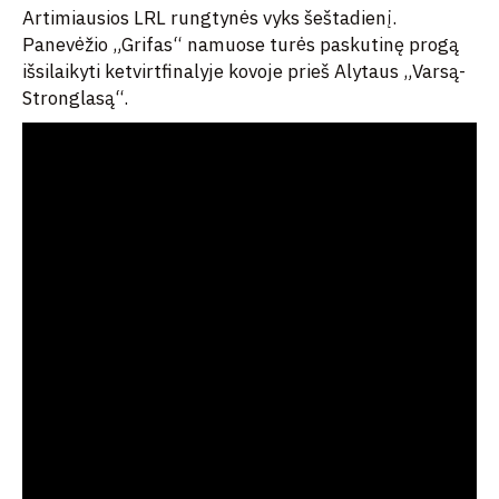
Artimiausios LRL rungtynės vyks šeštadienį.
Panevėžio „Grifas“ namuose turės paskutinę progą
išsilaikyti ketvirtfinalyje kovoje prieš Alytaus „Varsą-
Stronglasą“.