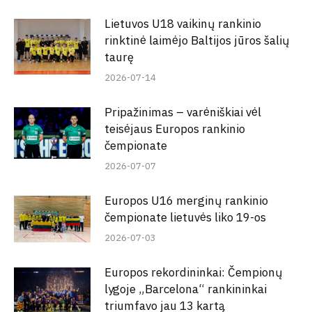
Lietuvos U18 vaikinų rankinio
rinktinė laimėjo Baltijos jūros šalių
taurę
2026-07-14
Pripažinimas – varėniškiai vėl
teisėjaus Europos rankinio
čempionate
2026-07-07
Europos U16 merginų rankinio
čempionate lietuvės liko 19-os
2026-07-03
Europos rekordininkai: Čempionų
lygoje „Barcelona“ rankininkai
triumfavo jau 13 kartą