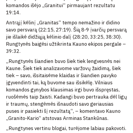
komandos išėjo „Granitui“ pirmaujant rezultatu
19:14.
Antrąjį kėlinį „Granitas“ tempo nemažino ir didino
savo persvarą (22:15, 27:19). Šią 8-9 įvarčių persvarą
jie išlaikė didžiąją kėlinio dalį (28:20, 33:25, 38:30).
Rungtynės baigėsi užtikrinta Kauno ekipos pergale –
39:32.
„Rungtynės šiandien buvo šiek tiek lengvesnės nei
Kaune. Šiek tiek analizavome varžovų žaidimą, šiek
tiek – savo, išsitaisėme klaidas ir šiandien pavyko
įgyvendinti tai, ką buvome sau išsikėlę. Vilniaus
komandos gynybos klausimas irgi buvo išspręstas,
ruošėmės taip žaisti. Kadangi buvo pertrauka dėl ligų
ir traumų, stengėmės išnaudoti savo geriausias
puses ir pasiekti šį rezultatą“, – komentavo Kauno
„Granito-Kario“ atstovas Arminas Stankūnas.
„Rungtynes vertinu blogai, turėjome labiau pakovoti.