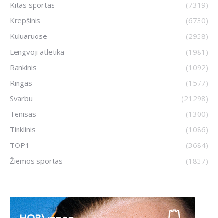
Kitas sportas
(7319)
Krepšinis
(6730)
Kuluaruose
(2938)
Lengvoji atletika
(1981)
Rankinis
(1092)
Ringas
(1577)
Svarbu
(21298)
Tenisas
(1300)
Tinklinis
(1086)
TOP1
(3684)
Žiemos sportas
(1837)