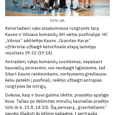
FOTO: LRL
Ketvirtadienį vyko atsakomosios rungtynės tarp
Kauno ir Vilniaus komandų dėl vietos pusfinalyje. HC
„Vilnius“ aikštelėje Kauno „Granitas-Karys“
užtikrintai užbaigė ketvirfinalio etapą laimėjęs
rezultatu 39:32 (19:14).
Antradienį vykęs komandų susitikimas, nepaisant
kauniečių pirmavimo, vos nesibaigė lygiosiomis, tad
šįkart Kauno rankininkams, norėjusiems greičiausiu
keliu patekti į pusfinalį, reikėjo užbaigti antrąsias
rungtynes be intrigų.
Dvikova, kaip ir buvo galima tikėtis, prasidėjo apylyge
kova. Tačiau po dešimties minučių kauniečiai pradėjo
tolti (6:6, 11:8, 14:10). Šią persvarą „granitiečiams“
pavyko išlaikyti iki kėlinio pabaigos. Į pertrauką