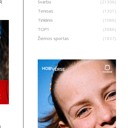
lį
Svarbu
(21306)
Tenisas
(1301)
Tinklinis
(1086)
TOP1
(3686)
Žiemos sportas
(1837)
s