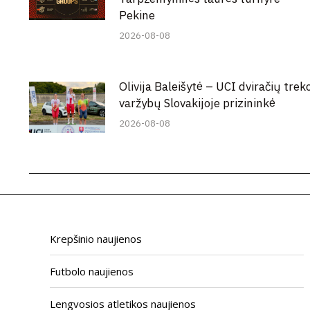
Pekine
2026-08-08
Olivija Baleišytė – UCI dviračių trek
varžybų Slovakijoje prizininkė
2026-08-08
Krepšinio naujienos
Futbolo naujienos
Lengvosios atletikos naujienos