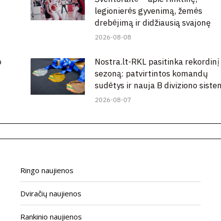
legionierės gyvenimą, žemės
drebėjimą ir didžiausią svajonę
2026-08-08
o
Nostra.lt-RKL pasitinka rekordinį
sezoną: patvirtintos komandų
sudėtys ir nauja B diviziono sist
2026-08-07
Ringo naujienos
Dviračių naujienos
Rankinio naujienos