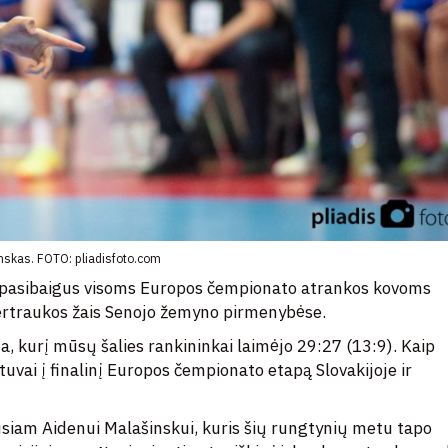
nskas. FOTO: pliadisfoto.com
 – pasibaigus visoms Europos čempionato atrankos kovoms
ertraukos žais Senojo žemyno pirmenybėse.
 kurį mūsų šalies rankininkai laimėjo 29:27 (13:9). Kaip
etuvai į finalinį Europos čempionato etapą Slovakijoje ir
usiam Aidenui Malašinskui, kuris šių rungtynių metu tapo