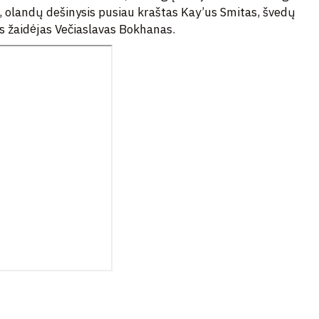
, olandų dešinysis pusiau kraštas Kay’us Smitas, švedų
os žaidėjas Večiaslavas Bokhanas.