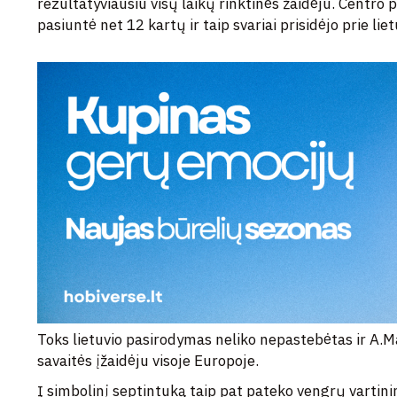
rezultatyviausiu visų laikų rinktinės žaidėju. Centro 
pasiuntė net 12 kartų ir taip svariai prisidėjo prie lie
Toks lietuvio pasirodymas neliko nepastebėtas ir A.M
savaitės įžaidėju visoje Europoje.
Į simbolinį septintuką taip pat pateko vengrų vartin