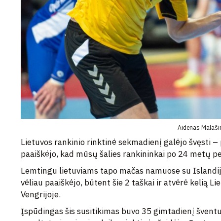
Aidenas Malaši
Lietuvos rankinio rinktinė sekmadienį galėjo švęsti
paaiškėjo, kad mūsų šalies rankininkai po 24 metų p
Lemtingu lietuviams tapo mačas namuose su Islandija,
vėliau paaiškėjo, būtent šie 2 taškai ir atvėrė kelią Li
Vengrijoje.
Įspūdingas šis susitikimas buvo 35 gimtadienį švent