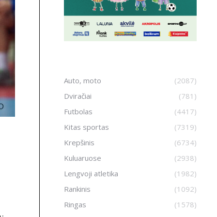
Auto, moto
(2087)
Dviračiai
(781)
Futbolas
(4417)
Kitas sportas
(7319)
Krepšinis
(6734)
Kuluaruose
(2938)
Lengvoji atletika
(1982)
Rankinis
(1092)
Ringas
(1578)