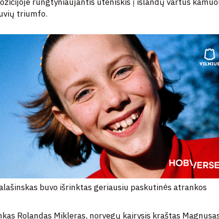
pozicijoje rungtyniaujantis uteniškis į islandų vartus kamuo
tuvių triumfo.
alašinskas buvo išrinktas geriausiu paskutinės atrankos
inkas Rolandas Mikleras, norvegų kairysis kraštas Magnusa