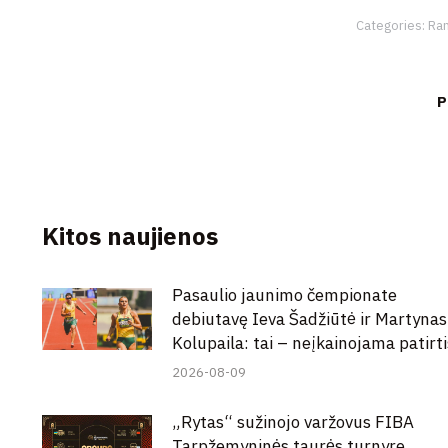
Categories:
Ran
P
Kitos naujienos
Pasaulio jaunimo čempionate
debiutavę Ieva Šadžiūtė ir Martynas
Kolupaila: tai – neįkainojama patirti
2026-08-09
„Rytas“ sužinojo varžovus FIBA
Tarpžemyninės taurės turnyre