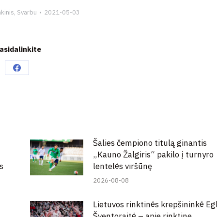
kinis
,
Svarbu
2021-05-03
asidalinkite
Share
on
Facebook
Šalies čempiono titulą ginantis
„Kauno Žalgiris“ pakilo į turnyro
s
lentelės viršūnę
2026-08-08
Lietuvos rinktinės krepšininkė Eg
Šventoraitė – apie rinktinę,