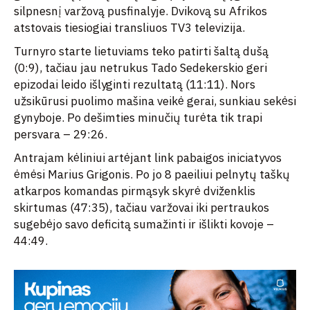
silpnesnį varžovą pusfinalyje. Dvikovą su Afrikos
atstovais tiesiogiai transliuos TV3 televizija.
Turnyro starte lietuviams teko patirti šaltą dušą
(0:9), tačiau jau netrukus Tado Sedekerskio geri
epizodai leido išlyginti rezultatą (11:11). Nors
užsikūrusi puolimo mašina veikė gerai, sunkiau sekėsi
gynyboje. Po dešimties minučių turėta tik trapi
persvara – 29:26.
Antrajam kėliniui artėjant link pabaigos iniciatyvos
ėmėsi Marius Grigonis. Po jo 8 paeiliui pelnytų taškų
atkarpos komandas pirmąsyk skyrė dviženklis
skirtumas (47:35), tačiau varžovai iki pertraukos
sugebėjo savo deficitą sumažinti ir išlikti kovoje –
44:49.