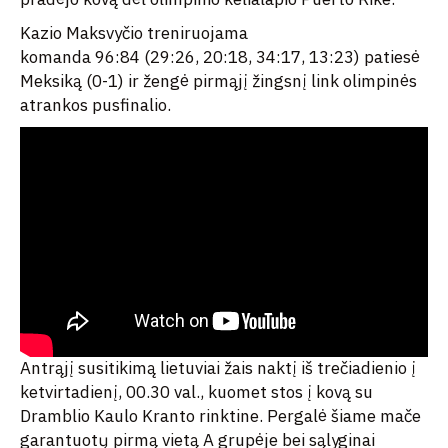
Kazio Maksvyčio treniruojama
komanda 96:84 (29:26, 20:18, 34:17, 13:23) patiesė
Meksiką (0-1) ir žengė pirmąjį žingsnį link olimpinės
atrankos pusfinalio.
Antrąjį susitikimą lietuviai žais naktį iš trečiadienio į
ketvirtadienį, 00.30 val., kuomet stos į kovą su
Dramblio Kaulo Kranto rinktine. Pergalė šiame mače
garantuotų pirmą vietą A grupėje bei sąlyginai