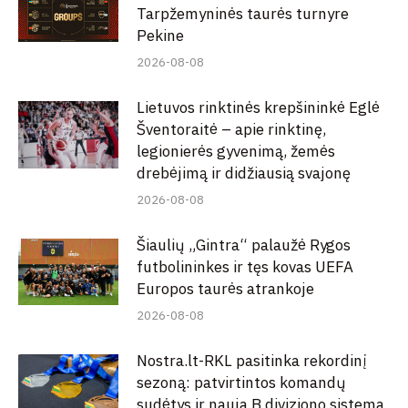
Tarpžemyninės taurės turnyre
Pekine
2026-08-08
Lietuvos rinktinės krepšininkė Eglė
Šventoraitė – apie rinktinę,
legionierės gyvenimą, žemės
drebėjimą ir didžiausią svajonę
2026-08-08
Šiaulių „Gintra“ palaužė Rygos
futbolininkes ir tęs kovas UEFA
Europos taurės atrankoje
2026-08-08
Nostra.lt-RKL pasitinka rekordinį
sezoną: patvirtintos komandų
sudėtys ir nauja B diviziono sistema