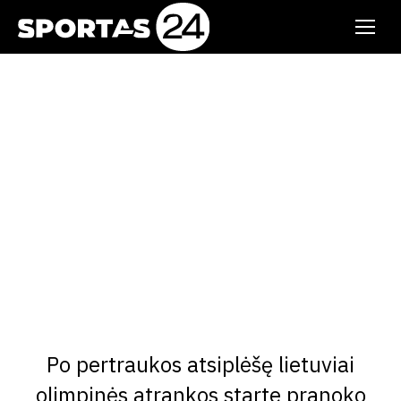
Po pertraukos atsiplėšę lietuviai
olimpinės atrankos starte pranoko