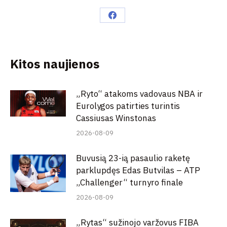
Share
on
Facebook
Kitos naujienos
„Ryto“ atakoms vadovaus NBA ir
Eurolygos patirties turintis
Cassiusas Winstonas
2026-08-09
Buvusią 23-ią pasaulio raketę
parklupdęs Edas Butvilas – ATP
„Challenger“ turnyro finale
2026-08-09
„Rytas“ sužinojo varžovus FIBA