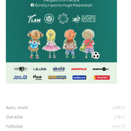
Auto, moto
(2087)
Dviračiai
(781)
Futbolas
(4417)