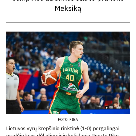
Meksiką
FOTO: FIBA
Lietuvos vyrų krepšinio rinktinė (1-0) pergalingai
pradėjo kovą dėl olimpinio kelialapio Puerto Rike.