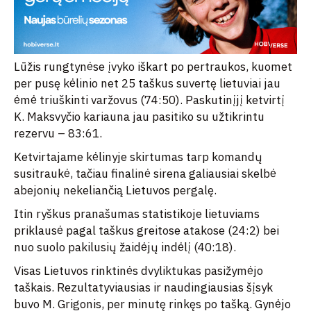
Lūžis rungtynėse įvyko iškart po pertraukos, kuomet
per pusę kėlinio net 25 taškus suvertę lietuviai jau
ėmė triuškinti varžovus (74:50). Paskutinįjį ketvirtį
K. Maksvyčio kariauna jau pasitiko su užtikrintu
rezervu – 83:61.
Ketvirtajame kėlinyje skirtumas tarp komandų
susitraukė, tačiau finalinė sirena galiausiai skelbė
abejonių nekeliančią Lietuvos pergalę.
Itin ryškus pranašumas statistikoje lietuviams
priklausė pagal taškus greitose atakose (24:2) bei
nuo suolo pakilusių žaidėjų indėlį (40:18).
Visas Lietuvos rinktinės dvyliktukas pasižymėjo
taškais. Rezultatyviausias ir naudingiausias šįsyk
buvo M. Grigonis, per minutę rinkęs po tašką. Gynėjo