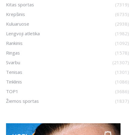
Kitas sportas
(7319)
Krepšinis
(6735)
Kuluaruose
(2938)
Lengvoji atletika
(1982)
Rankinis
(1092)
Ringas
(1578)
Svarbu
(21307)
Tenisas
(1301)
Tinklinis
(1086)
TOP1
(3686)
Žiemos sportas
(1837)