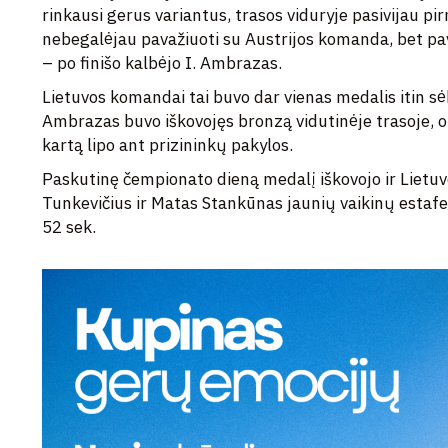
rinkausi gerus variantus, trasos viduryje pasivijau pi
nebegalėjau pavažiuoti su Austrijos komanda, bet pavyk
– po finišo kalbėjo I. Ambrazas.
Lietuvos komandai tai buvo dar vienas medalis itin s
Ambrazas buvo iškovojęs bronzą vidutinėje trasoje, o 
kartą lipo ant prizininkų pakylos.
Paskutinę čempionato dieną medalį iškovojo ir Lietu
Tunkevičius ir Matas Stankūnas jaunių vaikinų estafetė
52 sek.