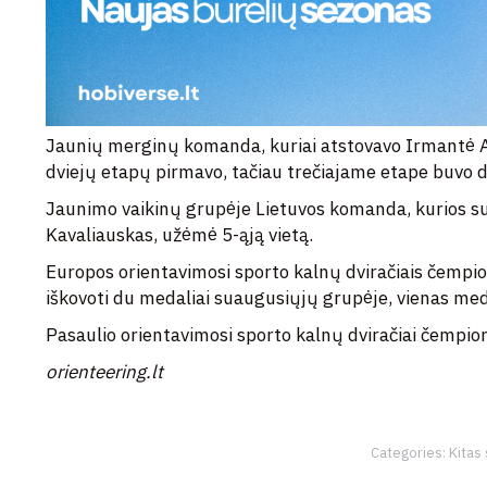
Jaunių merginų komanda, kuriai atstovavo Irmantė Al
dviejų etapų pirmavo, tačiau trečiajame etape buvo d
Jaunimo vaikinų grupėje Lietuvos komanda, kurios su
Kavaliauskas, užėmė 5-ąją vietą.
Europos orientavimosi sporto kalnų dviračiais čempio
iškovoti du medaliai suaugusiųjų grupėje, vienas med
Pasaulio orientavimosi sporto kalnų dviračiai čempio
orienteering.lt
Categories:
Kitas