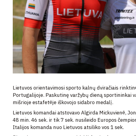
Lietuvos orientavimosi sporto kalnų dviračiais rink
Portugalijoje. Paskutinę varžybų dieną sportininkai 
mišrioje estafetėje iškovojo sidabro medalį.
Lietuvos komandai atstovavo Algirda Mickuvienė, Jonas
48 min. 46 sek. ir tik 7 sek. nusileido Europos čempi
Italijos komanda nuo Lietuvos atsiliko vos 1 sek.