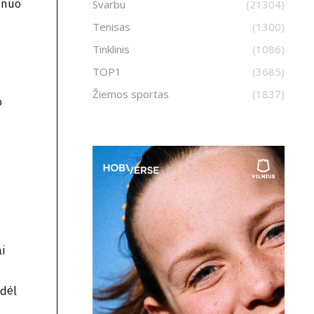
 nuo
Svarbu
(21304)
Tenisas
(1300)
Tinklinis
(1086)
TOP1
(3685)
Žiemos sportas
(1837)
o
i
 dėl