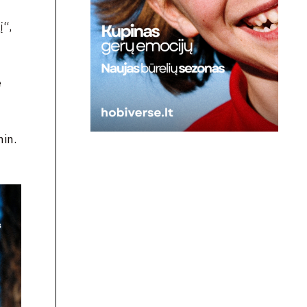
į“,
e
min.