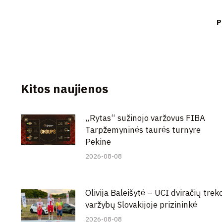
P
Kitos naujienos
„Rytas“ sužinojo varžovus FIBA
Tarpžemyninės taurės turnyre
Pekine
2026-08-08
Olivija Baleišytė – UCI dviračių trek
varžybų Slovakijoje prizininkė
2026-08-08