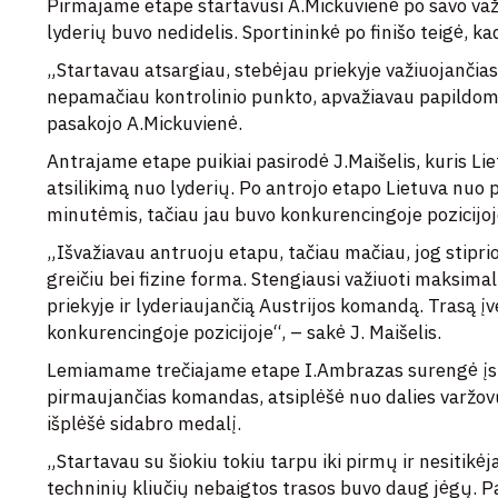
Pirmajame etape startavusi A.Mickuvienė po savo važi
lyderių buvo nedidelis. Sportininkė po finišo teigė, ka
„Startavau atsargiau, stebėjau priekyje važiuojančia
nepamačiau kontrolinio punkto, apvažiavau papildomą r
pasakojo A.Mickuvienė.
Antrajame etape puikiai pasirodė J.Maišelis, kuris Li
atsilikimą nuo lyderių. Po antrojo etapo Lietuva nuo
minutėmis, tačiau jau buvo konkurencingoje pozicijoj
„Išvažiavau antruoju etapu, tačiau mačiau, jog stipri
greičiu bei fizine forma. Stengiausi važiuoti maksimal
priekyje ir lyderiaujančią Austrijos komandą. Trasą įv
konkurencingoje pozicijoje“, – sakė J. Maišelis.
Lemiamame trečiajame etape I.Ambrazas surengė įspū
pirmaujančias komandas, atsiplėšė nuo dalies varžovų 
išplėšė sidabro medalį.
„Startavau su šiokiu tokiu tarpu iki pirmų ir nesitikėja
techninių kliučių nebaigtos trasos buvo daug jėgų. P