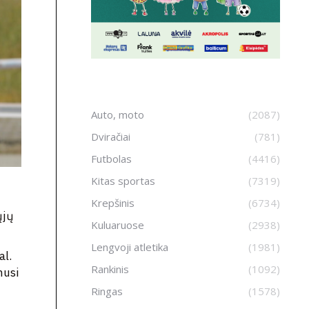
Auto, moto
(2087)
Dviračiai
(781)
Futbolas
(4416)
Kitas sportas
(7319)
Krepšinis
(6734)
ųjų
Kuluaruose
(2938)
Lengvoji atletika
(1981)
al.
Rankinis
(1092)
musi
Ringas
(1578)