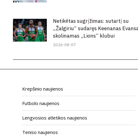
Netikėtas sugrįžimas: sutartį su
„Žalgiriu“ sudaręs Keenanas Evans
skolinamas „Lions“ klubui
2026-08-07
Krepšinio naujienos
Futbolo naujienos
Lengvosios atletikos naujienos
Teniso naujienos