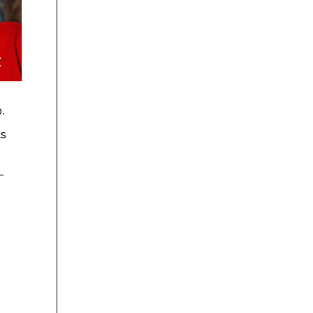
.
as
–