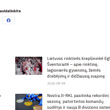
asidalinkite
Share
on
Facebook
Lietuvos rinktinės krepšininkė Eg
Šventoraitė – apie rinktinę,
legionierės gyvenimą, žemės
drebėjimą ir didžiausią svajonę
2026-08-08
o
Nostra.lt-RKL pasitinka rekordinį
sezoną: patvirtintos komandų
sudėtys ir nauja B diviziono sist