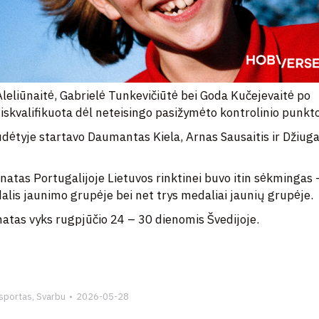
eliūnaitė, Gabrielė Tunkevičiūtė bei Goda Kučejevaitė po
iskvalifikuota dėl neteisingo pasižymėto kontrolinio punkto
dėtyje startavo Daumantas Kiela, Arnas Sausaitis ir Džiug
natas Portugalijoje Lietuvos rinktinei buvo itin sėkmingas 
alis jaunimo grupėje bei net trys medaliai jaunių grupėje.
natas vyks rugpjūčio 24 – 30 dienomis Švedijoje.
 sportas
,
Svarbu
2026-05-28