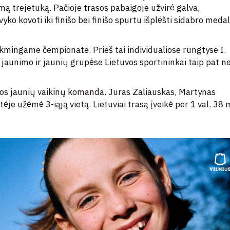
rmą trejetuką. Pačioje trasos pabaigoje užvirė galva,
o kovoti iki finišo bei finišo spurtu išplėšti sidabro medal
ėkmingame čempionate. Prieš tai individualiose rungtyse I.
jaunimo ir jaunių grupėse Lietuvos sportininkai taip pat n
vos jaunių vaikinų komanda. Juras Zaliauskas, Martynas
je užėmė 3-iąją vietą. Lietuviai trasą įveikė per 1 val. 38 