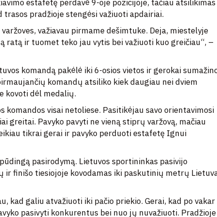
avimo estafetę perdavė 9-oje pozicijoje, tačiau atsilikimas
d trasos pradžioje stengėsi važiuoti apdairiai.
s varžoves, važiavau pirmame dešimtuke. Deja, miestelyje
atą ir tuomet teko jau vytis bei važiuoti kuo greičiau“, –
etuvos komandą pakėlė iki 6-osios vietos ir gerokai sumažin
 pirmaujančių komandų atsiliko kiek daugiau nei dviem
e kovoti dėl medalių.
os komandos visai netoliese. Pasitikėjau savo orientavimosi
iai greitai. Pavyko pavyti ne vieną stiprų varžovą, mačiau
eikiau tikrai gerai ir pavyko perduoti estafetę Ignui
dingą pasirodymą. Lietuvos sportininkas pasivijo
ir finišo tiesiojoje kovodamas iki paskutinių metrų Lietuva
u, kad galiu atvažiuoti iki pačio priekio. Gerai, kad po vakar
avyko pasivyti konkurentus bei nuo jų nuvažiuoti. Pradžioje