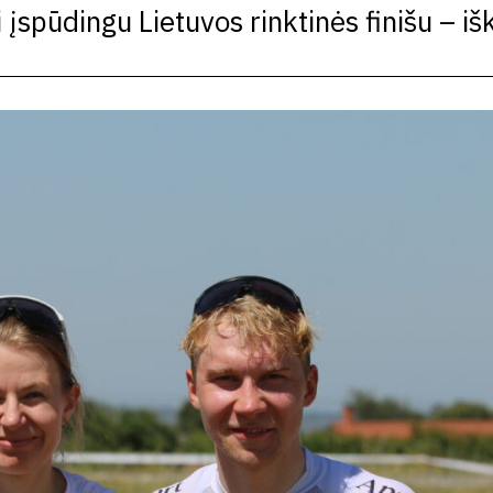
spūdingu Lietuvos rinktinės finišu – iš