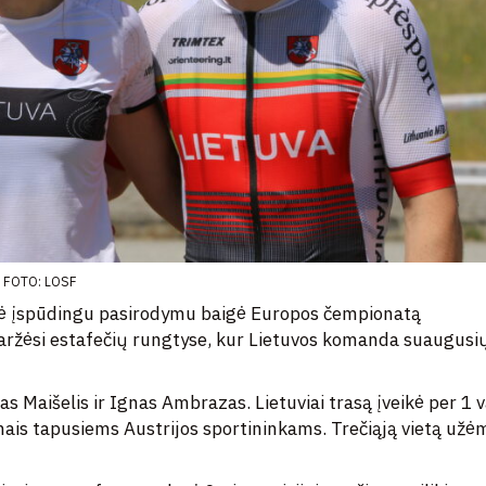
FOTO: LOSF
tinė įspūdingu pasirodymu baigė Europos čempionatą
varžėsi estafečių rungtyse, kur Lietuvos komanda suaugusi
 Maišelis ir Ignas Ambrazas. Lietuviai trasą įveikė per 1 v
onais tapusiems Austrijos sportininkams. Trečiąją vietą užė