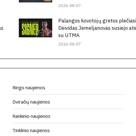
2026-08-07
Palangos kovotojų gretos plečiasi
as
Deividas Jemeljanovas susiejo ate
su UTMA
2026-08-07
Ringo naujienos
Dviračių naujienos
Rankinio naujienos
Tinklinio naujienos