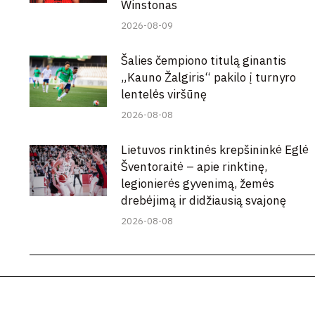
Winstonas
2026-08-09
Šalies čempiono titulą ginantis
„Kauno Žalgiris“ pakilo į turnyro
lentelės viršūnę
2026-08-08
Lietuvos rinktinės krepšininkė Eglė
Šventoraitė – apie rinktinę,
legionierės gyvenimą, žemės
drebėjimą ir didžiausią svajonę
2026-08-08