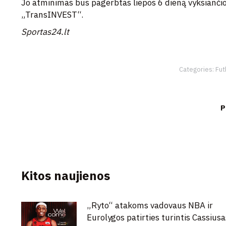
Jo atminimas bus pagerbtas liepos 6 dieną vyksiančio
„TransINVEST“.
Sportas24.lt
Categories:
Fut
P
Kitos naujienos
„Ryto“ atakoms vadovaus NBA ir
Eurolygos patirties turintis Cassiusa