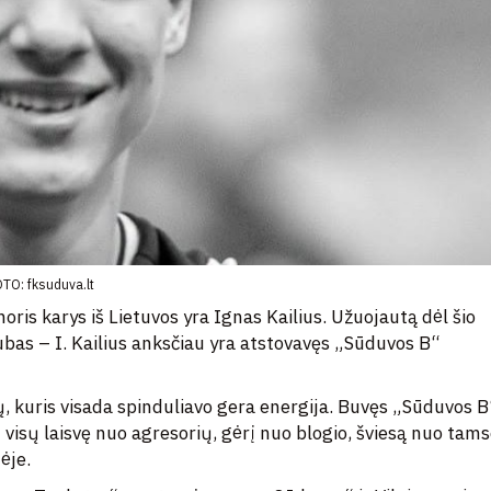
TO: fksuduva.lt
ris karys iš Lietuvos yra Ignas Kailius. Užuojautą dėl šio
ubas – I. Kailius anksčiau yra atstovavęs „Sūduvos B“
, kuris visada spinduliavo gera energija. Buvęs „Sūduvos B
isų laisvę nuo agresorių, gėrį nuo blogio, šviesą nuo tams
ėje.