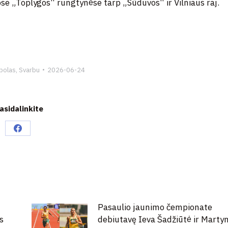
se „Toplygos“ rungtynėse tarp „Sūduvos“ ir Vilniaus raj.
bolas
,
Svarbu
2026-06-24
asidalinkite
Share
on
Facebook
Pasaulio jaunimo čempionate
s
debiutavę Ieva Šadžiūtė ir Marty