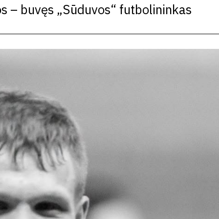
os – buvęs „Sūduvos“ futbolininkas