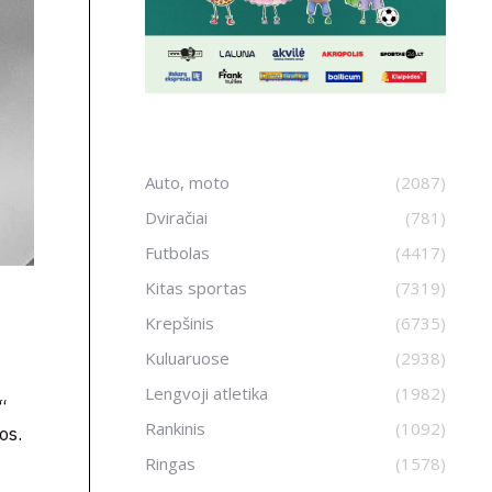
Auto, moto
(2087)
Dviračiai
(781)
Futbolas
(4417)
Kitas sportas
(7319)
Krepšinis
(6735)
Kuluaruose
(2938)
Lengvoji atletika
(1982)
“
Rankinis
(1092)
os.
Ringas
(1578)