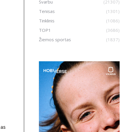
Svarbu
(21307)
Tenisas
(1301)
Tinklinis
(1086)
TOP1
(3686)
Žiemos sportas
(1837)
nas