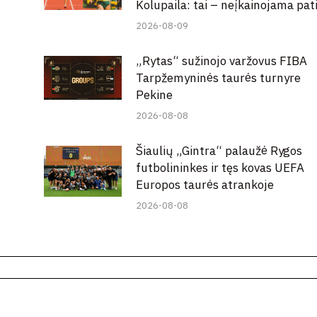
Kolupaila: tai – neįkainojama pati
2026-08-09
„Rytas“ sužinojo varžovus FIBA
Tarpžemyninės taurės turnyre
Pekine
2026-08-08
Šiaulių „Gintra“ palaužė Rygos
futbolininkes ir tęs kovas UEFA
Europos taurės atrankoje
2026-08-08