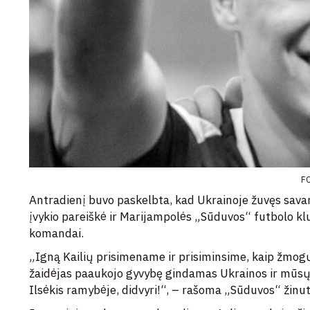
FO
Antradienį buvo paskelbta, kad Ukrainoje žuvęs savano
įvykio pareiškė ir Marijampolės „Sūduvos“ futbolo kl
komandai.
„Igną Kailių prisimename ir prisiminsime, kaip žmogų
žaidėjas paaukojo gyvybę gindamas Ukrainos ir mūsų v
Ilsėkis ramybėje, didvyri!“, – rašoma „Sūduvos“ žinut