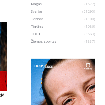
Ringas
(1577)
Svarbu
(21290)
Tenisas
(1300)
Tinklinis
(1086)
TOP1
(3683)
Žiemos sportas
(1837)
odė