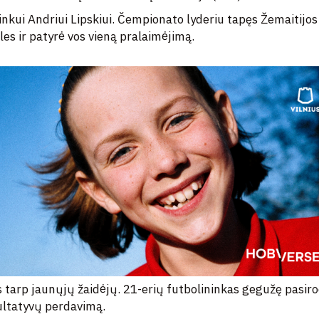
ninkui Andriui Lipskiui. Čempionato lyderiu tapęs Žemaitijos
es ir patyrė vos vieną pralaimėjimą.
s tarp jaunųjų žaidėjų. 21-erių futbolininkas gegužę pasir
zultatyvų perdavimą.