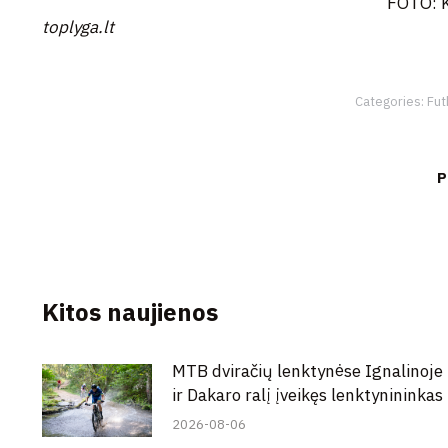
FOTO: K
toplyga.lt
Categories:
Fut
P
Kitos naujienos
MTB dviračių lenktynėse Ignalinoje
ir Dakaro ralį įveikęs lenktynininkas
2026-08-06