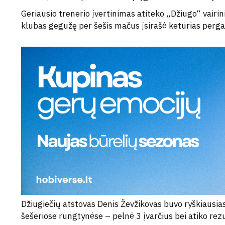
Geriausio trenerio įvertinimas atiteko „Džiugo“ vairi
klubas gegužę per šešis mačus įsirašė keturias pergal
Džiugiečių atstovas Denis Ževžikovas buvo ryškiausia
šešeriose rungtynėse – pelnė 3 įvarčius bei atiko re