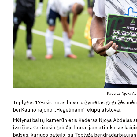
Kaderas Njoya Ab
Toplygos 17-asis turas buvo pažymėtas gegužės mėne
bei Kauno rajono „Hegelmann“ ekipų atstovai.
Mėlynai baltų kamerūnietis Kaderas Njoya Abdelas su
įvarčius. Geriausio žaidėjo laurai jam atiteko suskai
balsus, kuriuos pateikė su Toplyga bendradarbiaujant