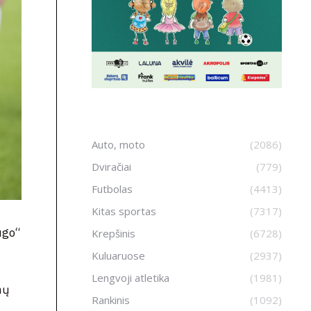
Auto, moto
(2086)
Dviračiai
(779)
Futbolas
(4413)
Kitas sportas
(7317)
ugo“
Krepšinis
(6728)
Kuluaruose
(2937)
Lengvoji atletika
(1981)
nų
Rankinis
(1092)