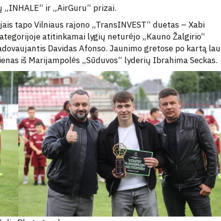
 „INHALE“ ir „AirGuru“ prizai.
ėjais tapo Vilniaus rajono „TransINVEST“ duetas – Xabi
ategorijoje atitinkamai lygių neturėjo „Kauno Žalgirio“
adovaujantis Davidas Afonso. Jaunimo gretose po kartą la
 vienas iš Marijampolės „Sūduvos“ lyderių Ibrahima Seckas.