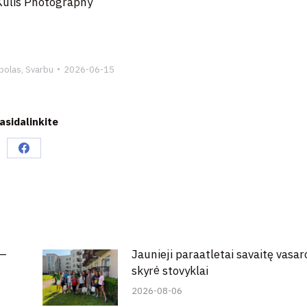
ulis Photography
bolas
,
Svarbu
2026-06-15
asidalinkite
Share
on
Facebook
 –
Jaunieji paraatletai savaitę vasar
skyrė stovyklai
2026-08-06