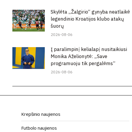
Skylėta „Žalgirio“ gynyba neatlaikė
legendinio Kroatijos klubo atakų
šuorų
2026-08-06
Į paralimpinį kelialapį nusitaikiusi
Monika Aželionytė: „Save
programuoju tik pergalėms“
2026-08-06
Krepšinio naujienos
Futbolo naujienos