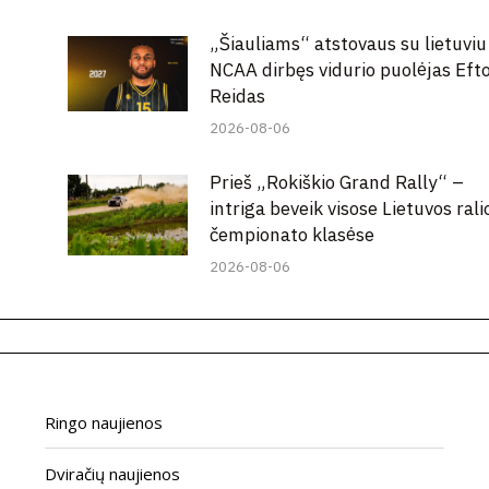
„Šiauliams“ atstovaus su lietuviu
NCAA dirbęs vidurio puolėjas Eft
Reidas
2026-08-06
Prieš „Rokiškio Grand Rally“ –
intriga beveik visose Lietuvos rali
čempionato klasėse
2026-08-06
Ringo naujienos
Dviračių naujienos