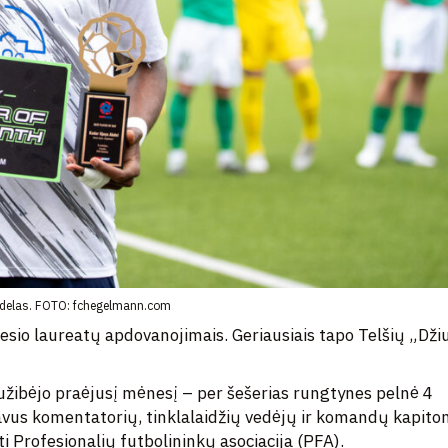
delas. FOTO: fchegelmann.com
sio laureatų apdovanojimais. Geriausiais tapo Telšių „Dži
žibėjo praėjusį mėnesį – per šešerias rungtynes pelnė 4
čiavus komentatorių, tinklalaidžių vedėjų ir komandų kapito
i Profesionalių futbolininkų asociacija (PFA).