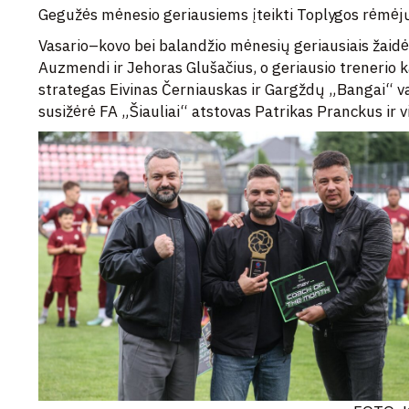
Gegužės mėnesio geriausiems įteikti Toplygos rėmėjų
Vasario–kovo bei balandžio mėnesių geriausiais žaid
Auzmendi ir Jehoras Glušačius, o geriausio trenerio k
strategas Eivinas Černiauskas ir Gargždų „Bangai“ v
susižėrė FA „Šiauliai“ atstovas Patrikas Pranckus ir