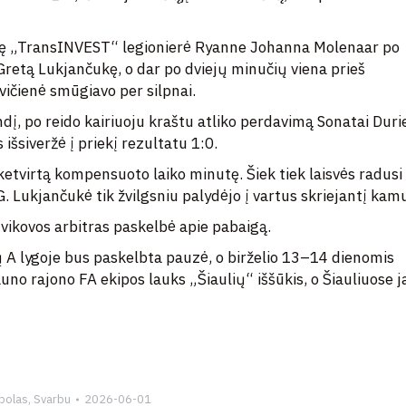
nutę „TransINVEST“ legionierė Ryanne Johanna Molenaar po
Gretą Lukjančukę, o dar po dviejų minučių viena prieš
ičienė smūgiavo per silpnai.
dį, po reido kairiuoju kraštu atliko perdavimą Sonatai Duri
 išsiveržė į priekį rezultatu 1:0.
 ketvirtą kompensuoto laiko minutę. Šiek tiek laisvės radusi
. Lukjančukė tik žvilgsniu palydėjo į vartus skriejantį kamu
vikovos arbitras paskelbė apie pabaigą.
ų A lygoje bus paskelbta pauzė, o birželio 13–14 dienomis
o rajono FA ekipos lauks „Šiaulių“ iššūkis, o Šiauliuose j
bolas
,
Svarbu
2026-06-01