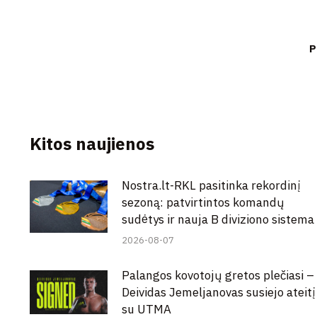
P
Kitos naujienos
Nostra.lt-RKL pasitinka rekordinį
sezoną: patvirtintos komandų
sudėtys ir nauja B diviziono sistema
2026-08-07
Palangos kovotojų gretos plečiasi –
Deividas Jemeljanovas susiejo ateitį
su UTMA