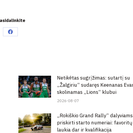
asidalinkite
Share
on
Facebook
Netikėtas sugrįžimas: sutartį su
„Žalgiriu“ sudaręs Keenanas Eva
skolinamas „Lions“ klubui
2026-08-07
„Rokiškio Grand Rally“ dalyviams
priskirti starto numeriai: favoritų
laukia dar ir kvalifikacija