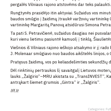
pergalės Vilniaus rajono atstovėms dar teks palaukti.
Rungtynės prasidėjo itin aktyviai. Sužaidus vos mi
baudos smūgio į žaidimą įtraukė varžovių vartininkę 
vartininkę Margaritą Panovą atsidūrusi Simona Petrav
Ta pati S. Petravičienė, sužaidus daugiau nei pusvalan
kuri vienu lietimu pasiuntė kamuolį į tinklą. Šiaulietės
Viešnios iš Vilniaus rajono ieškojo atsakymo ir jį rado
J. Molenaar smūgiavo nuo baudos aikštelės linijos, o G
Pratęsus žaidimą, vos po keliasdešimties sekundžių d
Dėl rinktinių pertraukos šį savaitgalį Lietuvos moter
lauks „Žalgirio“–MRU akistata su „TransINVEST“, Kaun
antrąkart šiemet grumsis „Gintra“ ir „Žalgiris“.
lff.lt
Categories:
Fut