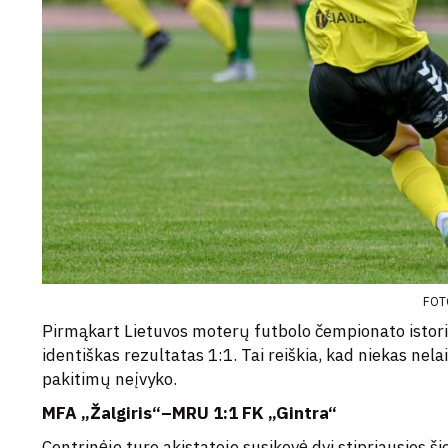
FOTO
Pirmąkart Lietuvos moterų futbolo čempionato istorij
identiškas rezultatas 1:1. Tai reiškia, kad niekas nel
pakitimų neįvyko.
MFA „Žalgiris“–MRU 1:1 FK „Gintra“
Centrinėje turo akistatoje susikovė dvi stipriausios š