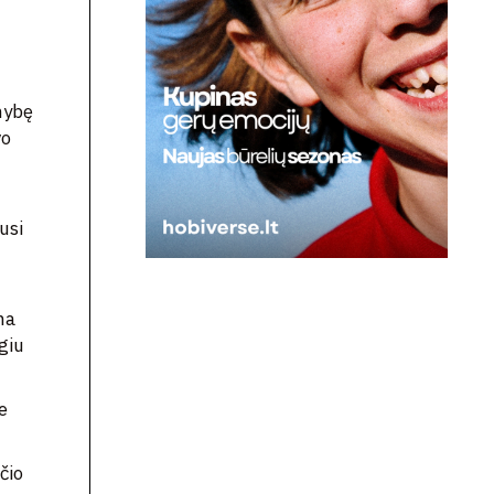
mybę
vo
usi
na
giu
e
čio