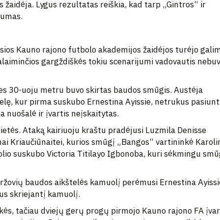
os žaidėja. Lygus rezultatas reiškia, kad tarp „Gintros“ ir
tumas.
usios Kauno rajono futbolo akademijos žaidėjos turėjo gali
ralaiminčios gargždiškės tokiu scenarijumi vadovautis nebu
es 30-uoju metru buvo skirtas baudos smūgis. Austėja
telę, kur pirma suskubo Ernestina Ayissie, netrukus pasiunt
 nuošalė ir įvartis neįskaitytas.
ietės. Ataką kairiuoju kraštu pradėjusi Luzmila Denisse
ai Kriaučiūnaitei, kurios smūgį „Bangos“ vartininkė Karoli
olio suskubo Victoria Titilayo Igbonoba, kuri sėkmingu smū
aržovių baudos aikštelės kamuolį perėmusi Ernestina Ayissi
us skriejantį kamuolį.
nkės, tačiau dviejų gerų progų pirmojo Kauno rajono FA įvar