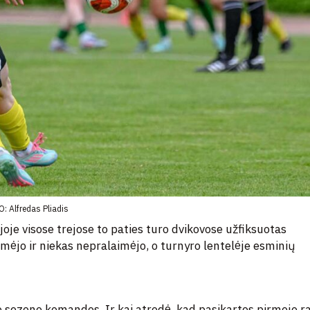
: Alfredas Pliadis
oje visose trejose to paties turo dvikovose užfiksuotas
aimėjo ir niekas nepralaimėjo, o turnyro lentelėje esminių
io sezono komandos. Ir kai atrodė, kad pasikartos pirmojo r