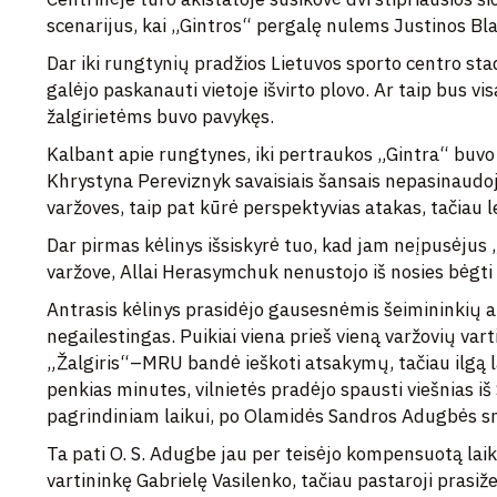
scenarijus, kai „Gintros“ pergalę nulems Justinos Bla
Dar iki rungtynių pradžios Lietuvos sporto centro st
galėjo paskanauti vietoje išvirto plovo. Ar taip bus v
žalgirietėms buvo pavykęs.
Kalbant apie rungtynes, iki pertraukos „Gintra“ buvo
Khrystyna Pereviznyk savaisiais šansais nepasinaudojo.
varžoves, taip pat kūrė perspektyvias atakas, tačiau
Dar pirmas kėlinys išsiskyrė tuo, kad jam neįpusėjus 
varžove, Allai Herasymchuk nenustojo iš nosies bėgti 
Antrasis kėlinys prasidėjo gausesnėmis šeimininkių 
negailestingas. Puikiai viena prieš vieną varžovių vart
„Žalgiris“–MRU bandė ieškoti atsakymų, tačiau ilgą lai
penkias minutes, vilnietės pradėjo spausti viešnias iš 
pagrindiniam laikui, po Olamidės Sandros Adugbės sm
Ta pati O. S. Adugbe jau per teisėjo kompensuotą lai
vartininkę Gabrielę Vasilenko, tačiau pastaroji prasiž