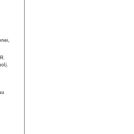
enei,
 R.
olį.
au