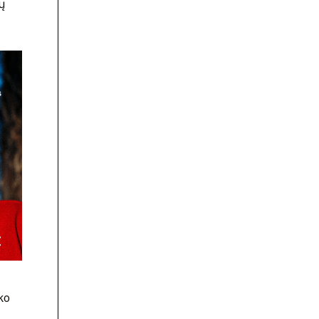
tų
ko