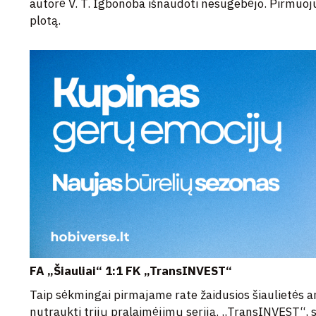
autorė V. T. Igbonoba išnaudoti nesugebėjo. Pirmuoju 
plotą.
FA „Šiauliai“ 1:1 FK „TransINVEST“
Taip sėkmingai pirmajame rate žaidusios šiaulietės a
nutraukti trijų pralaimėjimų seriją. „TransINVEST“, s