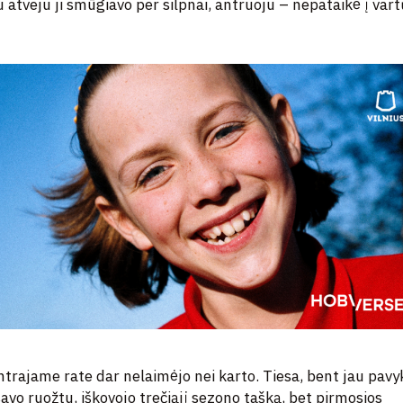
atveju ji smūgiavo per silpnai, antruoju – nepataikė į var
ntrajame rate dar nelaimėjo nei karto. Tiesa, bent jau pavy
avo ruožtu, iškovojo trečiąjį sezono tašką, bet pirmosios