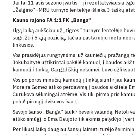
Jai tai 11-asis sezono įvartis – ji rezultatyviausia lyg
„Žalgirio“–MRU turnyro lentelėje išlieka 3 taškų ats
Kauno rajono FA 1:1 FK „Banga“
Ilgą laiką aukščiau už
„
tigres“ turnyro lentelėje buv
sugrįžti į 5-ąją poziciją, tačiau pastaruoju metu nep
linkusios.
Vos prasidėjus rungtynėms, už kauniečių pražangą ti
Jokubaitytė užtikrintai pakėlė kamuolį į baudos aikš
kamuolį į tinklą. Gargždiškių nelaimei, buvo užfiksuota
Vos po poros minučių kamuolį į tinklą siuntė jau kaun
Moreira Gomez atliko perdavimą į baudos aikštelę Em
Curukova sėkmingai atrėmė. Vis tik, pirma prie kamu
pelnė pirmąjį dvikovos įvartį.
Savojo šanso „Banga“ laukė beveik valandą. Netoli v
atliko smūgį, o Ema Daujotė tik akimis palydėjo į vart
Per likusį laiką daugiau šansų laimėti turėjo šeimini