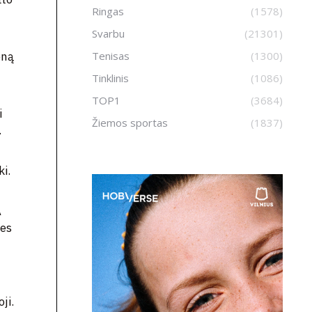
Ringas
(1578)
Svarbu
(21301)
Tenisas
(1300)
oną
Tinklinis
(1086)
TOP1
(3684)
i
Žiemos sportas
(1837)
.
i.
A
nes
ji.