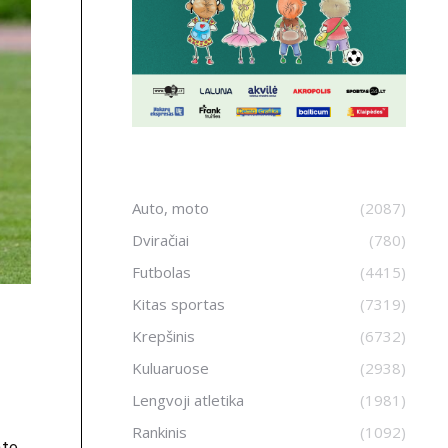
Auto, moto
(2087)
Dviračiai
(780)
Futbolas
(4415)
Kitas sportas
(7319)
Krepšinis
(6732)
Kuluaruose
(2938)
Lengvoji atletika
(1981)
Rankinis
(1092)
ato