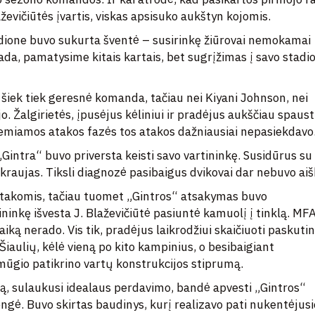
ževičiūtės įvartis, viskas apsisuko aukštyn kojomis.
adione buvo sukurta šventė – susirinkę žiūrovai nemokamai
isada, pamatysime kitais kartais, bet sugrįžimas į savo stadi
 šiek tiek geresnė komanda, tačiau nei Kiyani Johnson, nei
 Žalgirietės, įpusėjus kėliniui ir pradėjus aukščiau spaust
 lemiamos atakos fazės tos atakos dažniausiai nepasiekdavo
„Gintra“ buvo priversta keisti savo vartininkę. Susidūrus su
kraujas. Tiksli diagnozė pasibaigus dvikovai dar nebuvo aišk
atakomis, tačiau tuomet „Gintros“ atsakymas buvo
ininkę išvesta J. Blaževičiūtė pasiuntė kamuolį į tinklą. MF
ką nerado. Vis tik, pradėjus laikrodžiui skaičiuoti paskuti
Šiaulių, kėlė vieną po kito kampinius, o besibaigiant
ūgio patikrino vartų konstrukcijos stiprumą.
ką, sulaukusi idealaus perdavimo, bandė apvesti „Gintros“
engė. Buvo skirtas baudinys, kurį realizavo pati nukentėjusio