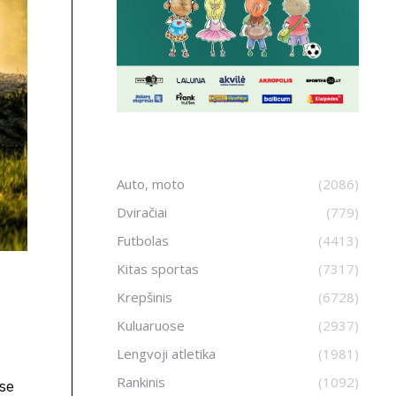
Auto, moto
(2086)
Dviračiai
(779)
Futbolas
(4413)
Kitas sportas
(7317)
Krepšinis
(6728)
Kuluaruose
(2937)
Lengvoji atletika
(1981)
Rankinis
(1092)
ose