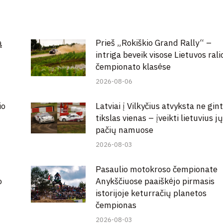
Facebook
ą
Prieš „Rokiškio Grand Rally“ –
intriga beveik visose Lietuvos rali
čempionato klasėse
2026-08-06
io
Latviai į Vilkyčius atvyksta ne gint
tikslas vienas – įveikti lietuvius jų
pačių namuose
2026-08-03
Pasaulio motokroso čempionate
o
Anykščiuose paaiškėjo pirmasis
istorijoje keturračių planetos
čempionas
2026-08-03