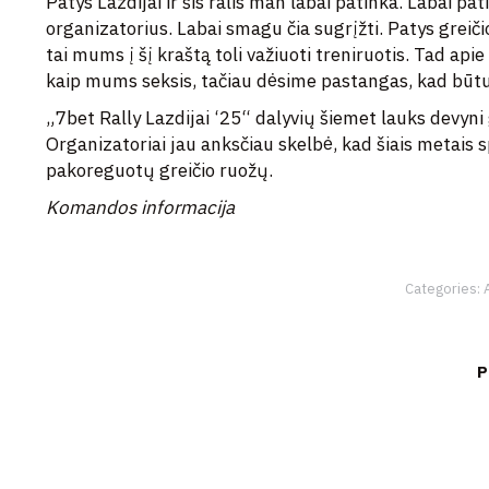
Patys Lazdijai ir šis ralis man labai patinka. Labai p
organizatorius. Labai smagu čia sugrįžti. Patys greič
tai mums į šį kraštą toli važiuoti treniruotis. Tad api
kaip mums seksis, tačiau dėsime pastangas, kad būtum
„7bet Rally Lazdijai ‘25“ dalyvių šiemet lauks devyni 
Organizatoriai jau anksčiau skelbė, kad šiais metais s
pakoreguotų greičio ruožų.
Komandos informacija
Categories:
P