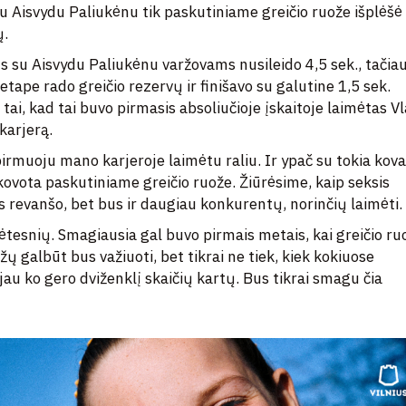
nu Aisvydu Paliukėnu tik paskutiniame greičio ruože išplėšė
ų.
s su Aisvydu Paliukėnu varžovams nusileido 4,5 sek., tačia
tape rado greičio rezervų ir finišavo su galutine 1,5 sek.
tai, kad tai buvo pirmasis absoliučioje įskaitoje laimėtas V
karjerą.
pirmuoju mano karjeroje laimėtu raliu. Ir ypač su tokia kova
škovota paskutiniame greičio ruože. Žiūrėsime, kaip seksis
s revanšo, bet bus ir daugiau konkurentų, norinčių laimėti.
a lėtesnių. Smagiausia gal buvo pirmais metais, kai greičio ru
žų galbūt bus važiuoti, bet tikrai ne tiek, kiek kokiuose
jau ko gero dviženklį skaičių kartų. Bus tikrai smagu čia