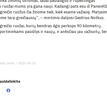
atinka žmonių šiltumas, labai paslaugus ir rūpestingas
io ruožai mums yra gana nauji. Kadangi pats esu iš Panevėži
e greičio ruožus čia žinome tiek, kiek esame važiavę. Matysim
e tarp greičiausių“, – mintimis dalijosi Giedrius Notkus.
greičio ruožai, kurių bendras ilgis perkops 90 kilometrų.
portininkams pasiūlys ir naujų, ir anksčiau jau važiuotų, be
Auto, moto
2025-04-25
asidalinkite
Share
on