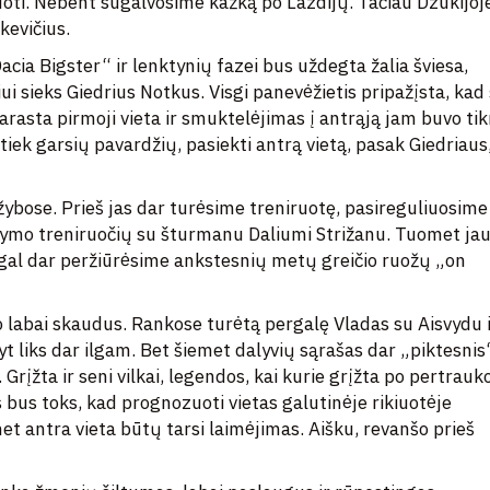
zuoti. Nebent sugalvosime kažką po Lazdijų. Tačiau Dzūkijoj
kevičius.
cia Bigster“ ir lenktynių fazei bus uždegta žalia šviesa,
ui sieks Giedrius Notkus. Visgi panevėžietis pripažįsta, kad 
arasta pirmoji vieta ir smuktelėjimas į antrąją jam buvo tik
tiek garsių pavardžių, pasiekti antrą vietą, pasak Giedriaus
ržybose. Prieš jas dar turėsime treniruotę, pasireguliuosime
šymo treniruočių su šturmanu Daliumi Strižanu. Tuomet ja
s gal dar peržiūrėsime ankstesnių metų greičio ruožų „on
 labai skaudus. Rankose turėtą pergalę Vladas su Aisvydu 
 liks dar ilgam. Bet šiemet dalyvių sąrašas dar „piktesnis
Grįžta ir seni vilkai, legendos, kai kurie grįžta po pertrauk
 bus toks, kad prognozuoti vietas galutinėje rikiuotėje
et antra vieta būtų tarsi laimėjimas. Aišku, revanšo prieš