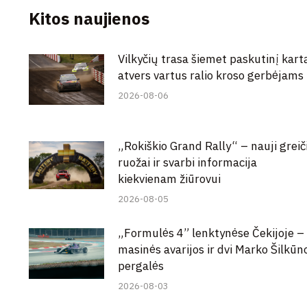
Kitos naujienos
Vilkyčių trasa šiemet paskutinį kart
atvers vartus ralio kroso gerbėjams
2026-08-06
„Rokiškio Grand Rally“ – nauji greič
ruožai ir svarbi informacija
kiekvienam žiūrovui
2026-08-05
„Formulės 4” lenktynėse Čekijoje –
masinės avarijos ir dvi Marko Šilkūn
pergalės
2026-08-03