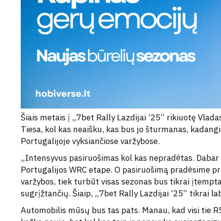
Šiais metais į „7bet Rally Lazdijai ‘25“ rikiuotę Vlad
Tiesa, kol kas neaišku, kas bus jo šturmanas, kadang
Portugalijoje vyksiančiose varžybose.
„Intensyvus pasiruošimas kol kas nepradėtas. Dabar 
Portugalijos WRC etape. O pasiruošimą pradėsime prie
varžybos, tiek turbūt visas sezonas bus tikrai įtemptas
sugrįžtančių. Šiaip, „7bet Rally Lazdijai ‘25“ tikrai la
Automobilis mūsų bus tas pats. Manau, kad visi tie R5