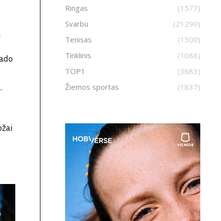
Ringas
(1577)
Svarbu
(21290)
u
Tenisas
(1300)
Tinklinis
(1086)
lado
TOP1
(3683)
Žiemos sportas
(1837)
.
ožai