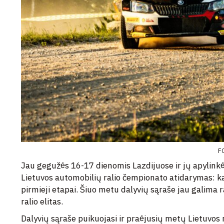
F
Jau gegužės 16-17 dienomis Lazdijuose ir jų apylinkės
Lietuvos automobilių ralio čempionato atidarymas: k
pirmieji etapai. Šiuo metu dalyvių sąraše jau galima r
ralio elitas.
Dalyvių sąraše puikuojasi ir praėjusių metų Lietuvos