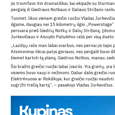
jis triumfavo itin dramatiškai, kai ekipaže su šturma
pergalę iš Giedriaus Notkaus ir Daliaus Strižano rank
Tuomet, likus vienam greičio ruožui Vladas Jurkevičiu
ilgame, daugiau nei 15 kilometrų ilgio „Powerstage“ e
persvara prieš Giedrių Notkų ir Dalių Strižaną. Įdomu 
Jurkevičiaus ir Aisvydo Paliukėno ralis per visą dueto 
„Lazdijų ralis man labai svarbus, nes pernai jis tapo 
Atsiminimai tikrai patys geriausi, nes pergalė buvo i
šiemet kartoti tą planą. Giedrius Notkus, manau, siek
Šio krašto greičio ruožai labai įvairūs. Yra greitų, yr
visiems buvo nauji ir nežinomi. Dabar dalis greičio ruo
Elektrėnuose ar Rokiškyje, kur greičio ruožai naudoti 
sugrįžti trečią kartą“, – pasakojo Vladas Jurkevičius.