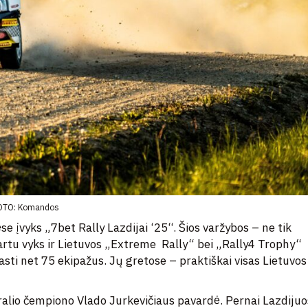
OTO: Komandos
e įvyks „7bet Rally Lazdijai ‘25“. Šios varžybos – ne tik
artu vyks ir Lietuvos „Extreme Rally“ bei „Rally4 Trophy“
asti net 75 ekipažus. Jų gretose – praktiškai visas Lietuvos
 ralio čempiono Vlado Jurkevičiaus pavardė. Pernai Lazdiju