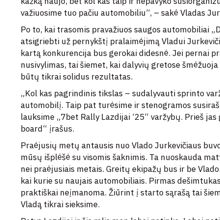
kažką naujo, bet kol kas taip ir nepavyko susiorgani
važiuosime tuo pačiu automobiliu“, – sakė Vladas Jur
Po to, kai trasomis pravažiuos saugos automobiliai „Da
atsigriebti už pernykštį pralaimėjimą Vladui Jurkeviči
kartą konkurencija bus gerokai didesnė. Jei pernai pr
nusivylimas, tai šiemet, kai dalyvių gretose šmėžuoja 
būtų tikrai solidus rezultatas.
„Kol kas pagrindinis tikslas – sudalyvauti sprinto va
automobilį. Taip pat turėsime ir stenogramos susira
lauksime „7bet Rally Lazdijai ‘25“ varžybų. Prieš ja
board“ įrašus.
Praėjusių metų antausis nuo Vlado Jurkevičiaus buvo
mūsų išplėšė su visomis šaknimis. Ta nuoskauda matyt
nei praėjusiais metais. Greitų ekipažų bus ir be Vlado. 
kai kurie su naujais automobiliais. Pirmas dešimtukas
praktiškai neįmanoma. Žiūrint į starto sąrašą tai šiem
Vladą tikrai sieksime.