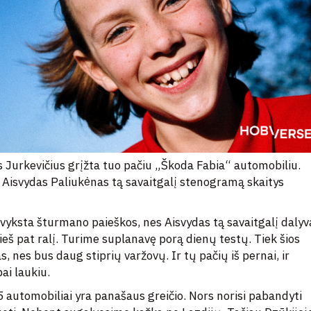
as Jurkevičius grįžta tuo pačiu „Škoda Fabia“ automobiliu.
i Aisvydas Paliukėnas tą savaitgalį stenogramą skaitys
vyksta šturmano paieškos, nes Aisvydas tą savaitgalį daly
š pat ralį. Turime suplanavę porą dienų testų. Tiek šios
, nes bus daug stiprių varžovų. Ir tų pačių iš pernai, ir
bai laukiu.
 automobiliai yra panašaus greičio. Nors norisi pabandyti